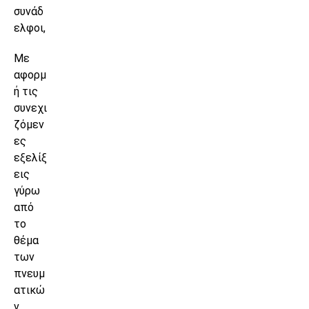
συνάδ
ελφοι,
Με
αφορμ
ή τις
συνεχι
ζόμεν
ες
εξελίξ
εις
γύρω
από
το
θέμα
των
πνευμ
ατικώ
ν