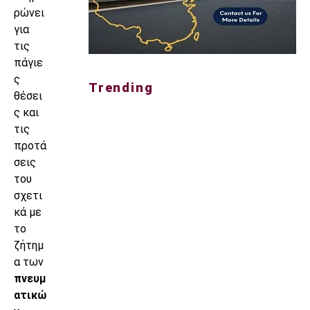
ρώνει
για
τις
πάγιε
ς
Trending
θέσει
ς και
τις
προτά
σεις
του
σχετι
κά με
το
ζήτημ
α των
πνευμ
ατικώ