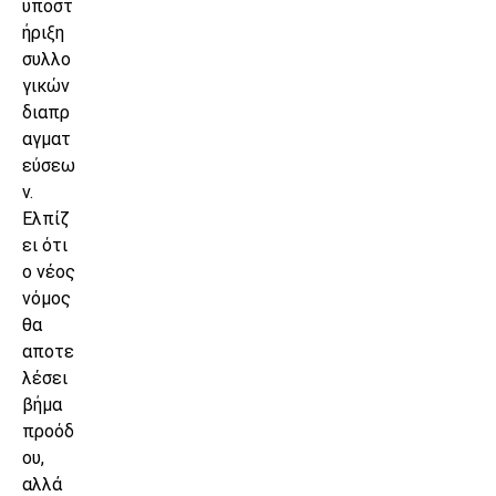
υποστ
ήριξη
συλλο
γικών
διαπρ
αγματ
εύσεω
ν.
Ελπίζ
ει ότι
ο νέος
νόμος
θα
αποτε
λέσει
βήμα
προόδ
ου,
αλλά