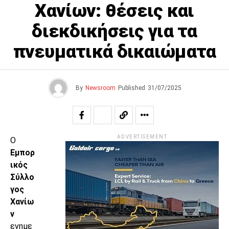
Χανίων: θέσεις και
διεκδικήσεις για τα
πνευματικά δικαιώματα
By
Newsroom
Published
31/07/2025
ADVERTISEMENT
Ο
Εμπορ
ικός
Σύλλο
γος
Χανίω
ν
ενημε