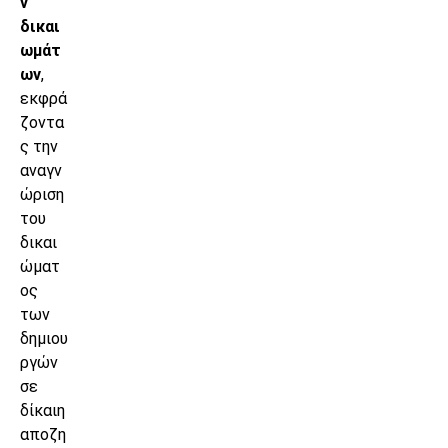
ν
δικαι
ωμάτ
ων
,
εκφρά
ζοντα
ς την
αναγν
ώριση
του
δικαι
ώματ
ος
των
δημιου
ργών
σε
δίκαιη
αποζη