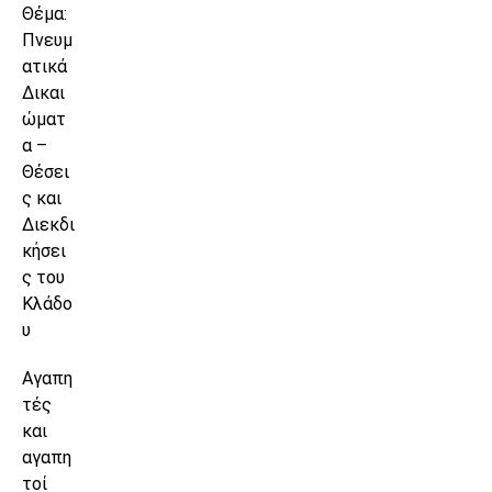
Θέμα:
Πνευμ
ατικά
Δικαι
ώματ
α –
Θέσει
ς και
Διεκδι
κήσει
ς του
Κλάδο
υ
Αγαπη
τές
και
αγαπη
τοί