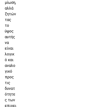
μίωση,
αλλά
ζητών
τας
το
ύψος
αυτής
να
είναι
λογικ
ό και
αναλο
γικό
προς
τις
δυνατ
ότητε
ς των
επιχει