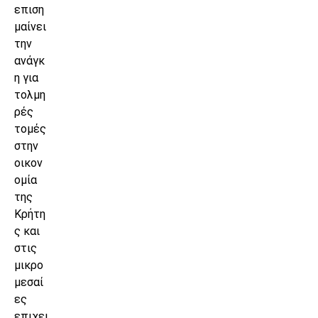
επιση
μαίνει
την
ανάγκ
η για
τολμη
ρές
τομές
στην
οικον
ομία
της
Κρήτη
ς και
στις
μικρο
μεσαί
ες
επιχει