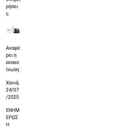
ρήσει
ς.
Αναφέ
ρει η
ανακο
ίνωση:
Χανιά,
24/07
/2025
ΕΝΗΜ
ΕΡΩΣ
Η