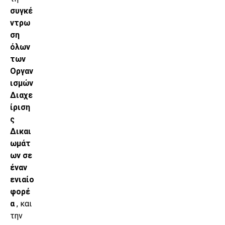
συγκέ
ντρω
ση
όλων
των
Οργαν
ισμών
Διαχε
ίριση
ς
Δικαι
ωμάτ
ων σε
έναν
ενιαίο
φορέ
α
, και
την