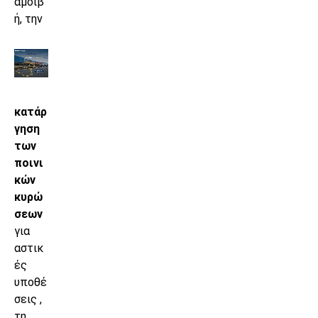
αμοιβ
ή, την
κατάρ
γηση
των
ποινι
κών
κυρώ
σεων
για
αστικ
ές
υποθέ
σεις ,
τη