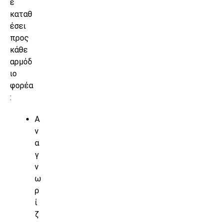
ε
καταθ
έσει
προς
κάθε
αρμόδ
ιο
φορέα
:
Α
ν
α
γ
ν
ω
ρ
ί
ζ