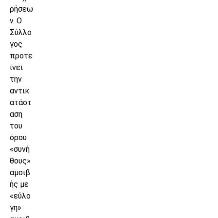
ρήσεω
ν. Ο
Σύλλο
γος
προτε
ίνει
την
αντικ
ατάστ
αση
του
όρου
«συνή
θους»
αμοιβ
ής με
«εύλο
γη»