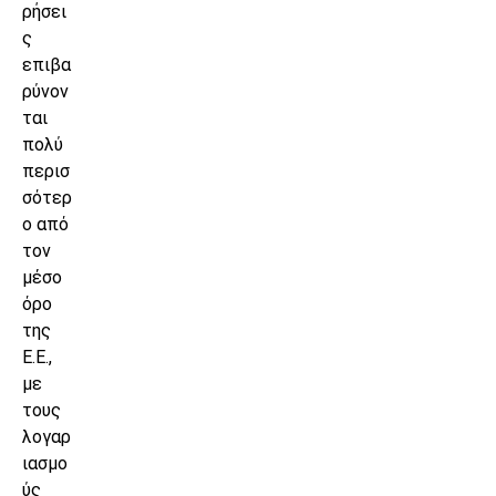
ρήσει
ς
επιβα
ρύνον
ται
πολύ
περισ
σότερ
ο από
τον
μέσο
όρο
της
Ε.Ε.,
με
τους
λογαρ
ιασμο
ύς