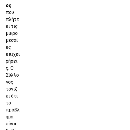
ος
που
πλήττ
ει τις
μικρο
μεσαί
ες
επιχει
ρήσει
ς. Ο
Σύλλο
γος
τονίζ
ει ότι
το
πρόβλ
ημα
είναι