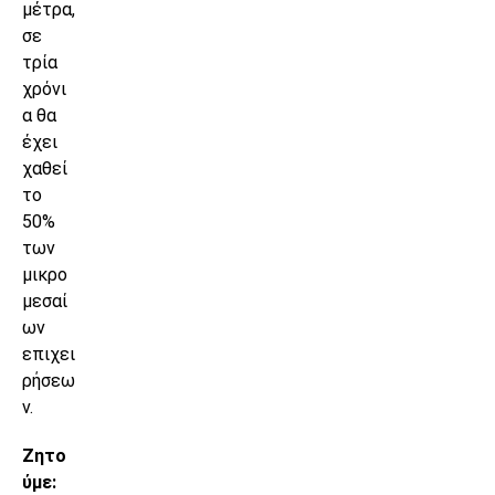
μέτρα,
σε
τρία
χρόνι
α θα
έχει
χαθεί
το
50%
των
μικρο
μεσαί
ων
επιχει
ρήσεω
ν.
Ζητο
ύμε: