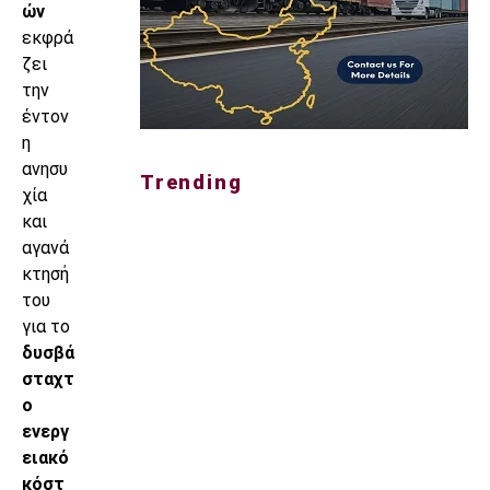
ών
εκφρά
ζει
την
έντον
η
ανησυ
Trending
χία
και
αγανά
κτησή
του
για το
δυσβά
σταχτ
ο
ενεργ
ειακό
κόστ