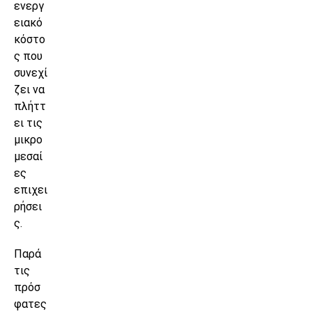
ενεργ
ειακό
κόστο
ς που
συνεχί
ζει να
πλήττ
ει τις
μικρο
μεσαί
ες
επιχει
ρήσει
ς.
Παρά
τις
πρόσ
φατες