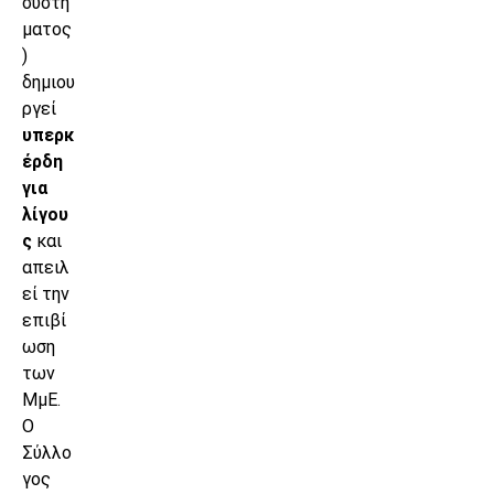
συστή
ματος
)
δημιου
ργεί
υπερκ
έρδη
για
λίγου
ς
και
απειλ
εί την
επιβί
ωση
των
ΜμΕ.
Ο
Σύλλο
γος