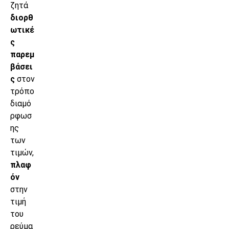
ζητά
διορθ
ωτικέ
ς
παρεμ
βάσει
ς
στον
τρόπο
διαμό
ρφωσ
ης
των
τιμών,
πλαφ
όν
στην
τιμή
του
ρεύμα