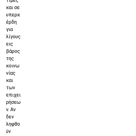
τιμές
και σε
υπερκ
έρδη
για
λίγους
εις
βάρος
της
κοινω
νίας
και
των
επιχει
ρήσεω
ν. Αν
δεν
ληφθο
ύν