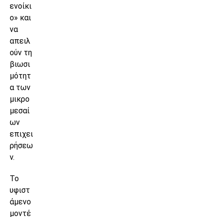
ενοίκι
ο» και
να
απειλ
ούν τη
βιωσι
μότητ
α των
μικρο
μεσαί
ων
επιχει
ρήσεω
ν.
Το
υφιστ
άμενο
μοντέ