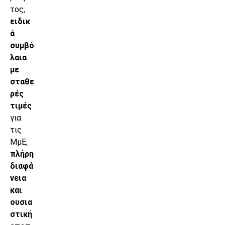
τος,
ειδικ
ά
συμβό
λαια
με
σταθε
ρές
τιμές
για
τις
ΜμΕ,
πλήρη
διαφά
νεια
και
ουσια
στική