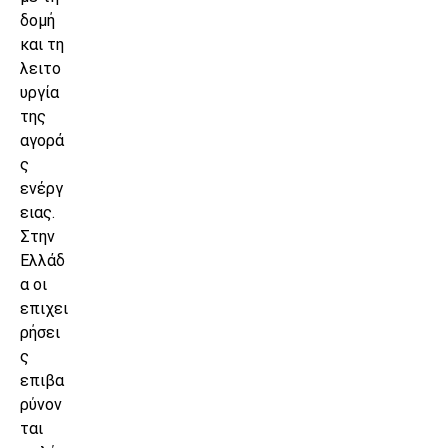
δομή
και τη
λειτο
υργία
της
αγορά
ς
ενέργ
ειας.
Στην
Ελλάδ
α οι
επιχει
ρήσει
ς
επιβα
ρύνον
ται