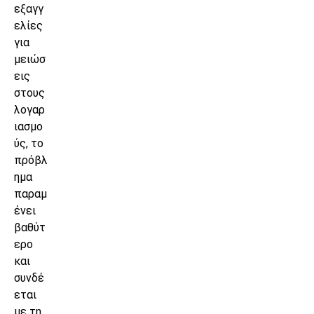
εξαγγ
ελίες
για
μειώσ
εις
στους
λογαρ
ιασμο
ύς, το
πρόβλ
ημα
παραμ
ένει
βαθύτ
ερο
και
συνδέ
εται
με τη