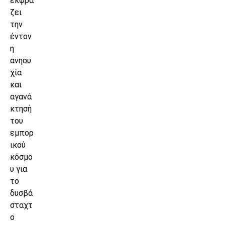
εκφρά
ζει
την
έντον
η
ανησυ
χία
και
αγανά
κτησή
του
εμπορ
ικού
κόσμο
υ για
το
δυσβά
σταχτ
ο