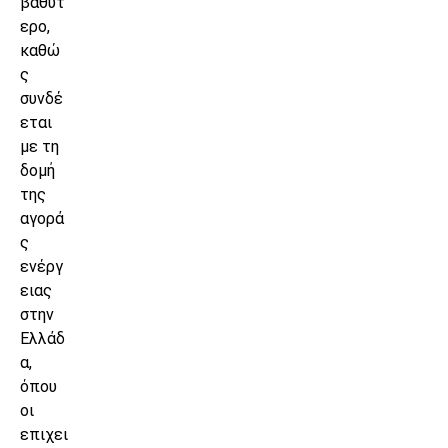
βαθύτ
ερο,
καθώ
ς
συνδέ
εται
με τη
δομή
της
αγορά
ς
ενέργ
ειας
στην
Ελλάδ
α,
όπου
οι
επιχει