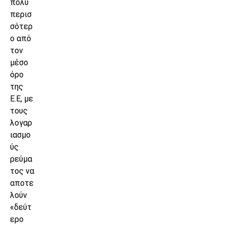
πολύ
περισ
σότερ
ο από
τον
μέσο
όρο
της
Ε.Ε, με
τους
λογαρ
ιασμο
ύς
ρεύμα
τος να
αποτε
λούν
«δεύτ
ερο