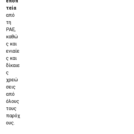
εποπ
τεία
από
τη
ΡΑΕ,
καθώ
ς και
ενιαίε
ς και
δίκαιε
ς
χρεώ
σεις
από
όλους
τους
παρόχ
ους.