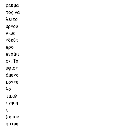
ρεύμα
τος να
λειτο
υργού
ν ως
«δεύτ
ερο
ενοίκι
ο». Το
υφιστ
άμενο
μοντέ
λο
τιμολ
όγηση
ς
(οριακ
ή τιμή