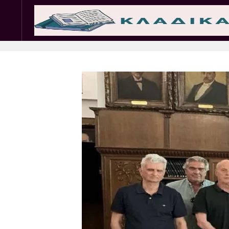
Σωματεία
Εμπ. 