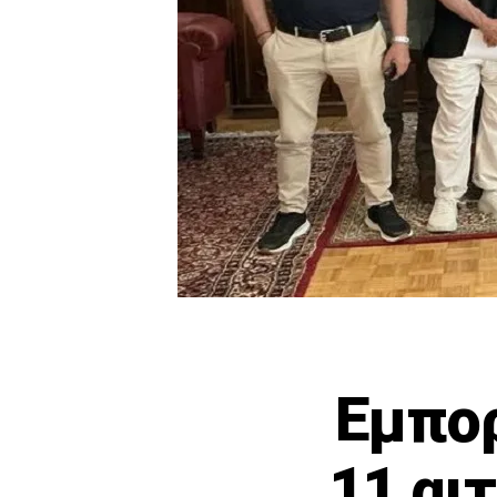
Εμπορ
11 αι