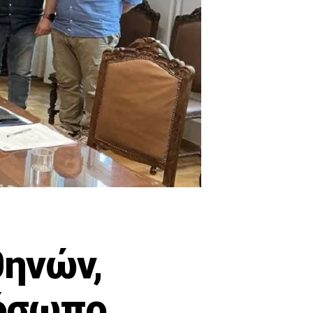
θηνών,
ρόσωπο