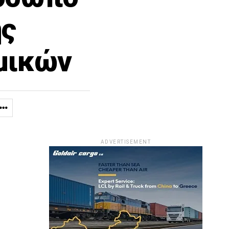
ής
μικών
ADVERTISEMENT