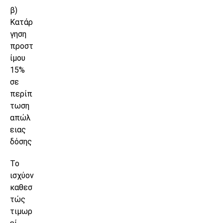
β)
Κατάρ
γηση
προστ
ίμου
15%
σε
περίπ
τωση
απώλ
ειας
δόσης
Το
ισχύον
καθεσ
τώς
τιμωρ