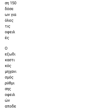
ση 150
δόσε
ων για
όλες
τις
οφειλ
ές
Ο
εξωδι
καστι
κός
μηχανι
σμός
ρύθμι
σης
οφειλ
ών
αποδε