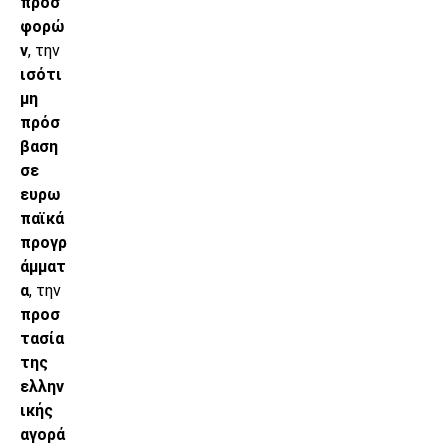
προσ
φορώ
ν
, την
ισότι
μη
πρόσ
βαση
σε
ευρω
παϊκά
προγρ
άμματ
α
, την
προσ
τασία
της
ελλην
ικής
αγορά