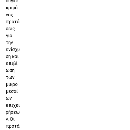
συγκε
κριμέ
νες
προτά
σεις
για
την
ενίσχυ
ση και
επιβί
ωση
των
μικρο
μεσαί
ων
επιχει
ρήσεω
ν. Οι
προτά