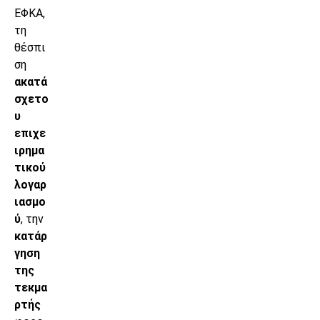
ΕΦΚΑ,
τη
θέσπι
ση
ακατά
σχετο
υ
επιχε
ιρημα
τικού
λογαρ
ιασμο
ύ
, την
κατάρ
γηση
της
τεκμα
ρτής