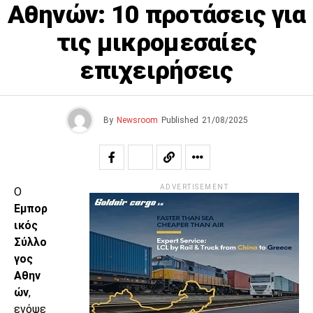
Αθηνών: 10 προτάσεις για
τις μικρομεσαίες
επιχειρήσεις
By
Newsroom
Published
21/08/2025
ADVERTISEMENT
Ο
Εμπορ
ικός
Σύλλο
γος
Αθην
ών
,
ενόψε