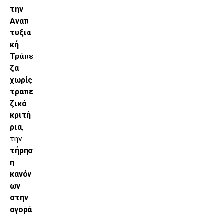
την
Αναπ
τυξια
κή
Τράπε
ζα
χωρίς
τραπε
ζικά
κριτή
ρια
,
την
τήρησ
η
κανόν
ων
στην
αγορά