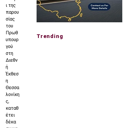
ι της
παρου
σίας
του
Πρωθ
Trending
υπουρ
γού
στη
Διεθν
ή
Έκθεσ
η
Θεσσα
λονίκη
ς,
καταθ
έτει
δέκα