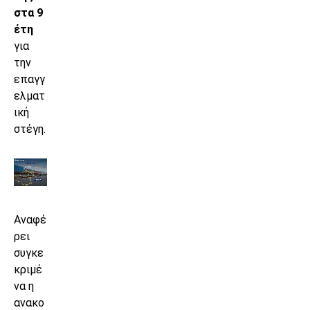
στα 9
έτη
για
την
επαγγ
ελματ
ική
στέγη.
Αναφέ
ρει
συγκε
κριμέ
να η
ανακο