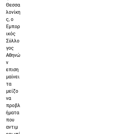
Θεσσα
λονίκη
ς, ο
Εμπορ
ικός
Σύλλο
γος
Αθηνώ
ν
επιση
μαίνει
τα
μείζο
να
προβλ
ήματα
που
αντιμ