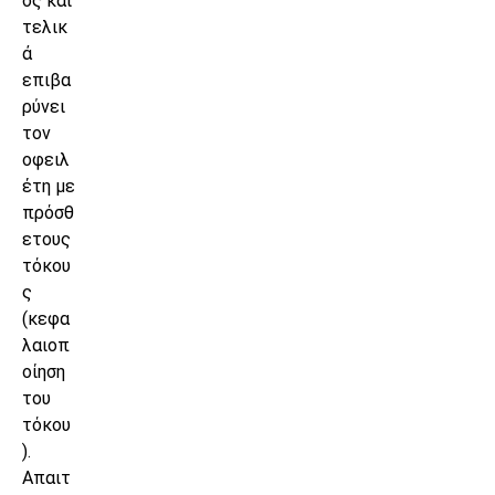
ός και
τελικ
ά
επιβα
ρύνει
τον
οφειλ
έτη με
πρόσθ
ετους
τόκου
ς
(κεφα
λαιοπ
οίηση
του
τόκου
).
Απαιτ