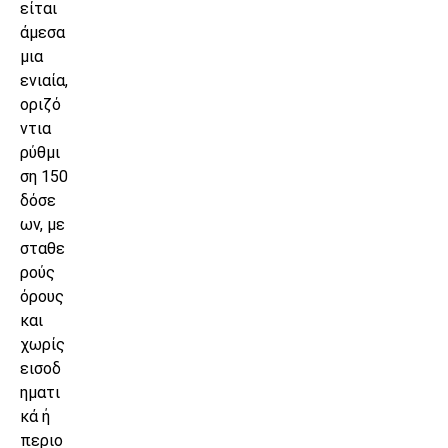
είται
άμεσα
μια
ενιαία,
οριζό
ντια
ρύθμι
ση 150
δόσε
ων, με
σταθε
ρούς
όρους
και
χωρίς
εισοδ
ηματι
κά ή
περιο