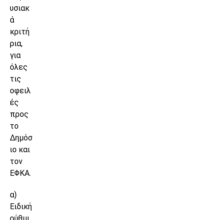
υσιακ
ά
κριτή
ρια,
για
όλες
τις
οφειλ
ές
προς
το
Δημόσ
ιο και
τον
ΕΦΚΑ.
α)
Ειδική
ρύθμι