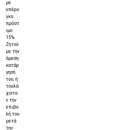
με
υπέρο
γκο
πρόστ
ιμο
15%.
Ζητού
με την
άμεση
κατάρ
γησή
του, ή
τουλά
χιστο
ν την
επιβο
λή του
μετά
την