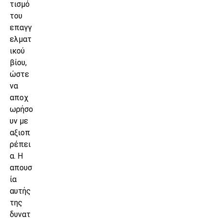
τισμό
του
επαγγ
ελματ
ικού
βίου,
ώστε
να
αποχ
ωρήσο
υν με
αξιοπ
ρέπει
α. Η
απουσ
ία
αυτής
της
δυνατ