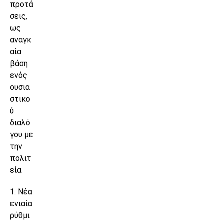
προτά
σεις,
ως
αναγκ
αία
βάση
ενός
ουσια
στικο
ύ
διαλό
γου με
την
πολιτ
εία.
1. Νέα
ενιαία
ρύθμι