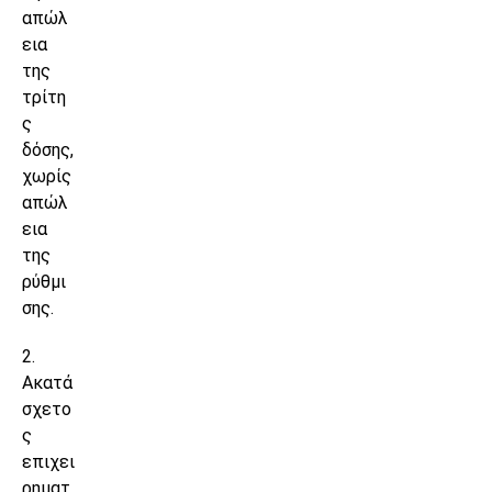
απώλ
εια
της
τρίτη
ς
δόσης,
χωρίς
απώλ
εια
της
ρύθμι
σης.
2.
Ακατά
σχετο
ς
επιχει
ρηματ