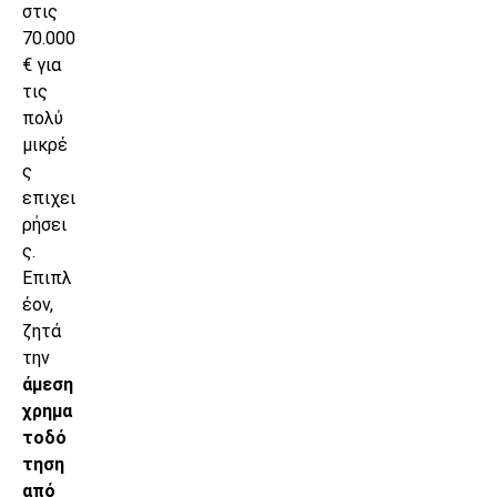
στις
70.000
€ για
τις
πολύ
μικρέ
ς
επιχει
ρήσει
ς.
Επιπλ
έον,
ζητά
την
άμεση
χρημα
τοδό
τηση
από