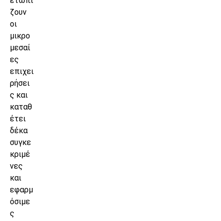
ετωπί
ζουν
οι
μικρο
μεσαί
ες
επιχει
ρήσει
ς και
καταθ
έτει
δέκα
συγκε
κριμέ
νες
και
εφαρμ
όσιμε
ς