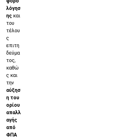
φορο
λόγησ
ης
και
του
τέλου
ς
επιτη
δεύμα
τος,
καθώ
ς και
την
αύξησ
η του
ορίου
απαλλ
αγής
από
ΦΠΑ