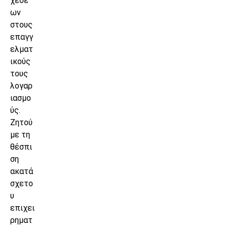
χέσε
ων
στους
επαγγ
ελματ
ικούς
τους
λογαρ
ιασμο
ύς.
Ζητού
με τη
θέσπι
ση
ακατά
σχετο
υ
επιχει
ρηματ