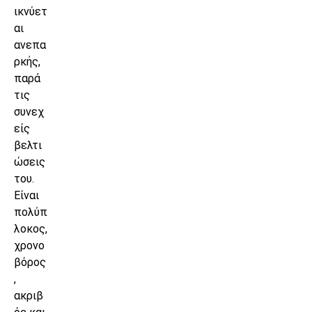
ικνύετ
αι
ανεπα
ρκής,
παρά
τις
συνεχ
είς
βελτι
ώσεις
του.
Είναι
πολύπ
λοκος,
χρονο
βόρος
,
ακριβ