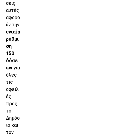
σεις
αυτές
αφορο
ύν την
ενιαία
ρύθμι
ση
150
δόσε
ων
για
όλες
τις
οφειλ
ές
προς
το
Δημόσ
ιο και
τον