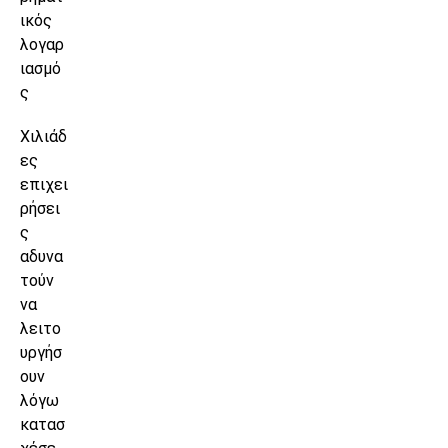
ικός
λογαρ
ιασμό
ς
Χιλιάδ
ες
επιχει
ρήσει
ς
αδυνα
τούν
να
λειτο
υργήσ
ουν
λόγω
κατασ