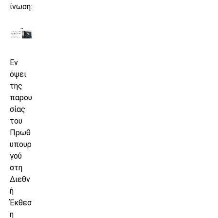
ίνωση:
Εν
όψει
της
παρου
σίας
του
Πρωθ
υπουρ
γού
στη
Διεθν
ή
Έκθεσ
η