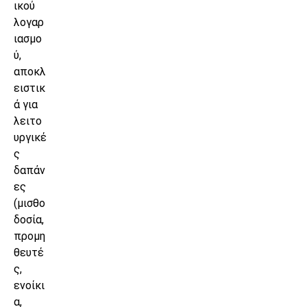
ικού
λογαρ
ιασμο
ύ,
αποκλ
ειστικ
ά για
λειτο
υργικέ
ς
δαπάν
ες
(μισθο
δοσία,
προμη
θευτέ
ς,
ενοίκι
α,