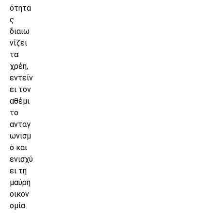
ότητα
ς
διαιω
νίζει
τα
χρέη,
εντείν
ει τον
αθέμι
το
ανταγ
ωνισμ
ό και
ενισχύ
ει τη
μαύρη
οικον
ομία.