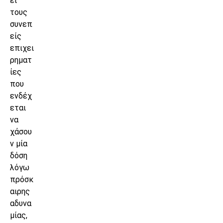
εί
τους
συνεπ
είς
επιχει
ρηματ
ίες
που
ενδέχ
εται
να
χάσου
ν μία
δόση
λόγω
πρόσκ
αιρης
αδυνα
μίας,