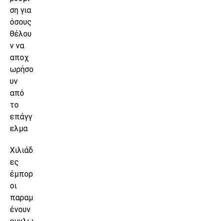
ση για
όσους
θέλου
ν να
αποχ
ωρήσο
υν
από
το
επάγγ
ελμα
Χιλιάδ
ες
έμπορ
οι
παραμ
ένουν