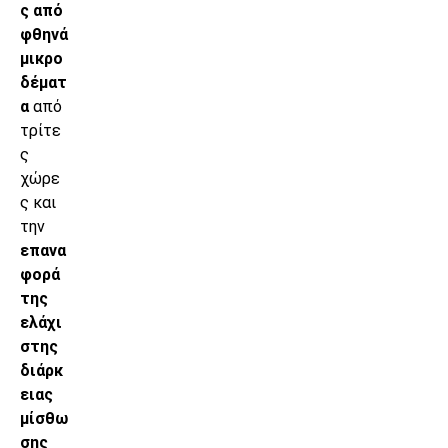
ς από
φθηνά
μικρο
δέματ
α
από
τρίτε
ς
χώρε
ς και
την
επανα
φορά
της
ελάχι
στης
διάρκ
ειας
μίσθω
σης