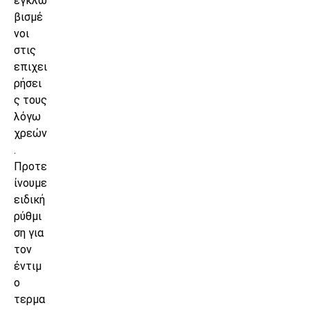
εγκλω
βισμέ
νοι
στις
επιχει
ρήσει
ς τους
λόγω
χρεών
.
Προτε
ίνουμε
ειδική
ρύθμι
ση για
τον
έντιμ
ο
τερμα