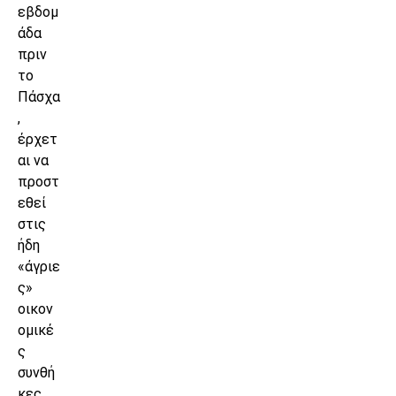
εβδομ
άδα
πριν
το
Πάσχα
,
έρχετ
αι να
προστ
εθεί
στις
ήδη
«άγριε
ς»
οικον
ομικέ
ς
συνθή
κες