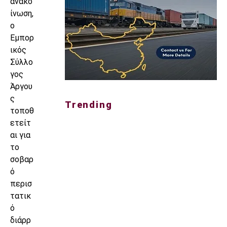
ανακο
ίνωση,
ο
Εμπορ
ικός
Σύλλο
γος
Άργου
ς
Trending
τοποθ
ετείτ
αι για
το
σοβαρ
ό
περισ
τατικ
ό
διάρρ