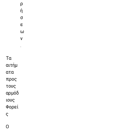
ρ
ή
σ
ε
ω
ν
.
Τα
αιτήμ
ατα
προς
τους
αρμόδ
ιους
Φορεί
ς
Ο