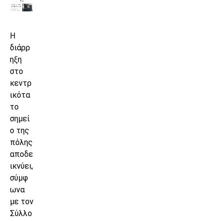
Η
διάρρ
ηξη
στο
κεντρ
ικότα
το
σημεί
ο της
πόλης
αποδε
ικνύει,
σύμφ
ωνα
με τον
Σύλλο