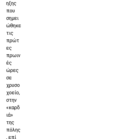
ηξης
που
σημει
ώθηκε
τις
πρώτ
ες
πρωιν
ές
ώρες
σε
χρυσο
χοείο,
στην
«καρδ
ιά»
της
πόλης
, επί