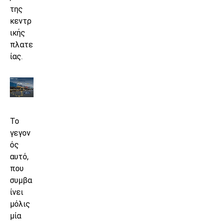
της
κεντρ
ικής
πλατε
ίας.
Το
γεγον
ός
αυτό,
που
συμβα
ίνει
μόλις
μία