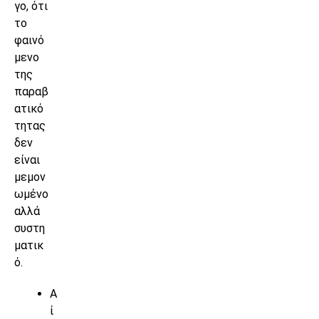
γο, ότι
το
φαινό
μενο
της
παραβ
ατικό
τητας
δεν
είναι
μεμον
ωμένο
αλλά
συστη
ματικ
ό.
Α
ί