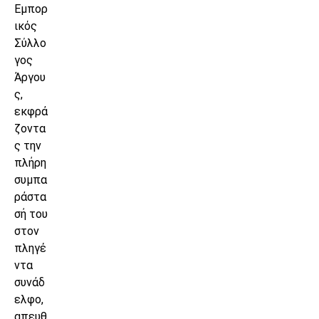
Εμπορ
ικός
Σύλλο
γος
Άργου
ς,
εκφρά
ζοντα
ς την
πλήρη
συμπα
ράστα
σή του
στον
πληγέ
ντα
συνάδ
ελφο,
απευθ