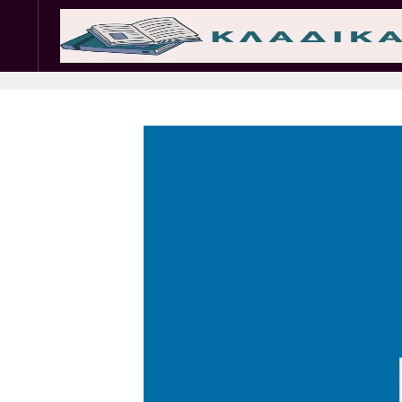
Σωματεία
Εμπ. 