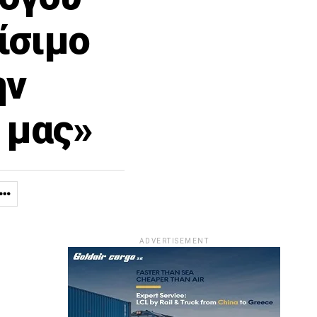
ίσιμο
ην
 μας»
ADVERTISEMENT