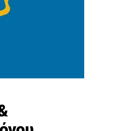
&
λόγου