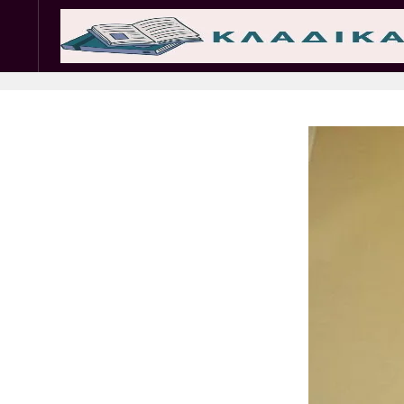
Σωματεία
Εμπ. 