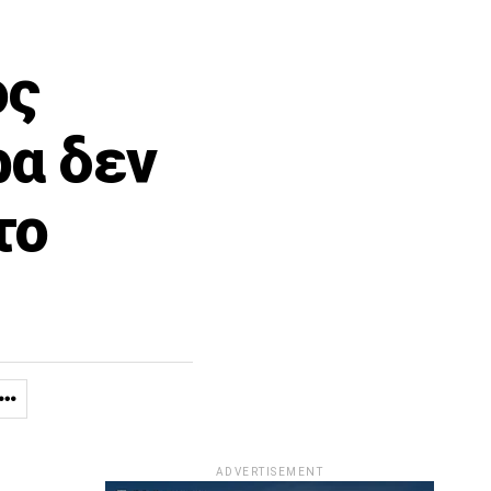
ος
ρα δεν
το
ADVERTISEMENT