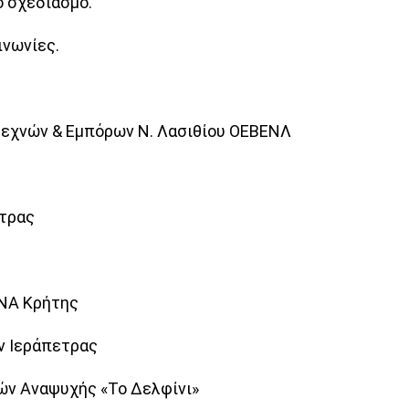
ό σχεδιασμό.
ινωνίες.
τεχνών & Εμπόρων Ν. Λασιθίου ΟΕΒΕΝΛ
ετρας
 ΝΑ Κρήτης
ν Ιεράπετρας
ών Αναψυχής «Το Δελφίνι»