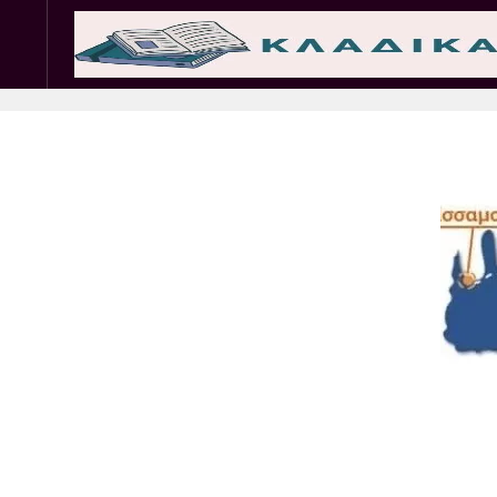
Σωματεία
Εμπ. 