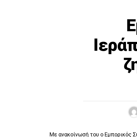
Ε
Ιεράπ
ζ
Με ανακοίνωσή του ο Εμπορικός Σ