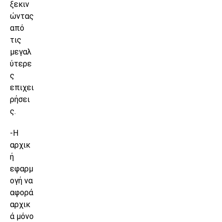
ξεκιν
ώντας
από
τις
μεγαλ
ύτερε
ς
επιχει
ρήσει
ς.
-Η
αρχικ
ή
εφαρμ
ογή να
αφορά
αρχικ
ά μόνο