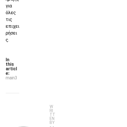
για
όλες
τις
επιχει
ρήσει
ς.
In
this
articl
e:
main3
W
RI
TT
EN
BY