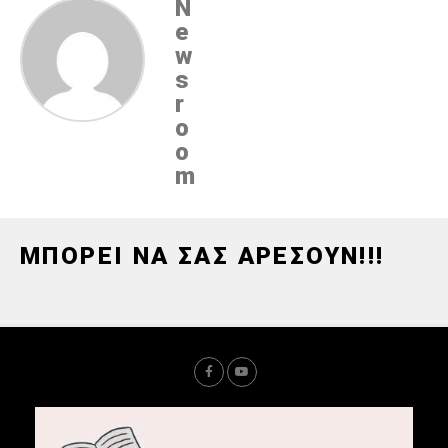
N
e
w
s
r
o
o
m
ΜΠΟΡΕΙ ΝΑ ΣΑΣ ΑΡΕΣΟΥΝ!!!