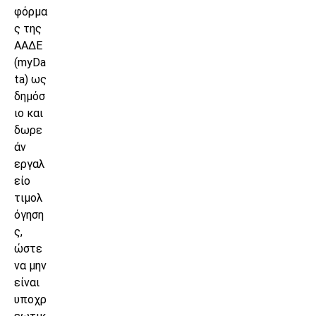
φόρμα
ς της
ΑΑΔΕ
(myDa
ta) ως
δημόσ
ιο και
δωρε
άν
εργαλ
είο
τιμολ
όγηση
ς,
ώστε
να μην
είναι
υποχρ