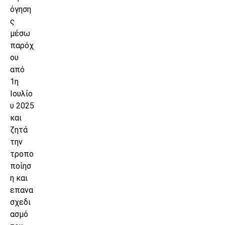
όγηση
ς
μέσω
παρόχ
ου
από
1η
Ιουλίο
υ 2025
και
ζητά
την
τροπο
ποίησ
η και
επανα
σχεδι
ασμό