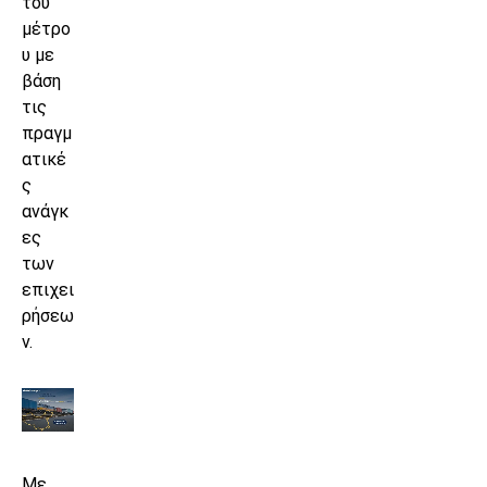
του
μέτρο
υ με
βάση
τις
πραγμ
ατικέ
ς
ανάγκ
ες
των
επιχει
ρήσεω
ν.
Με