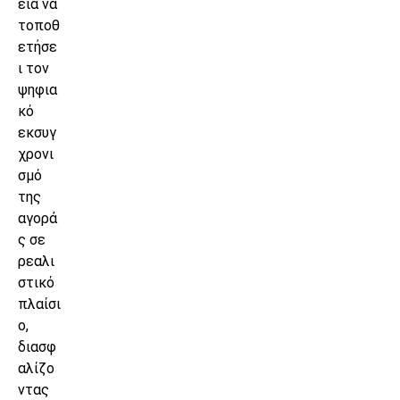
εία να
τοποθ
ετήσε
ι τον
ψηφια
κό
εκσυγ
χρονι
σμό
της
αγορά
ς σε
ρεαλι
στικό
πλαίσι
ο,
διασφ
αλίζο
ντας