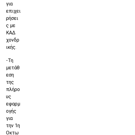
για
επιχει
ρήσει
ς με
ΚΑΔ
χονδρ
ικής.
-Τη
μετάθ
εση
της
πλήρο
υς
εφαρμ
ογής
για
την 1η
Οκτω