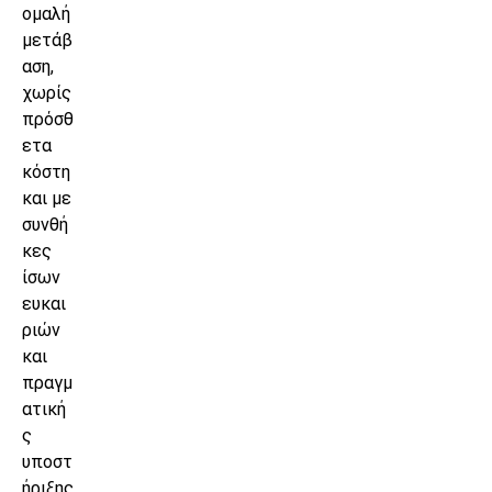
ομαλή
μετάβ
αση,
χωρίς
πρόσθ
ετα
κόστη
και με
συνθή
κες
ίσων
ευκαι
ριών
και
πραγμ
ατική
ς
υποστ
ήριξης