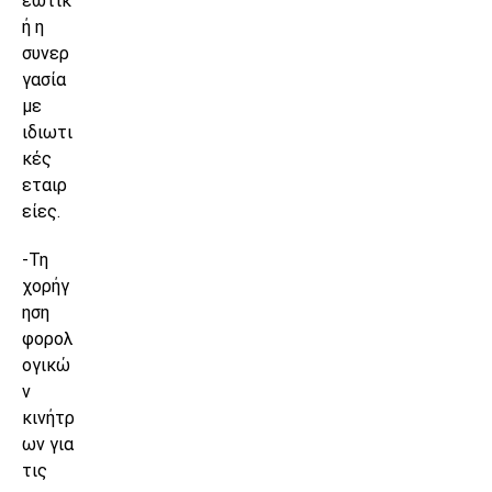
εωτικ
ή η
συνερ
γασία
με
ιδιωτι
κές
εταιρ
είες.
-Τη
χορήγ
ηση
φορολ
ογικώ
ν
κινήτρ
ων για
τις