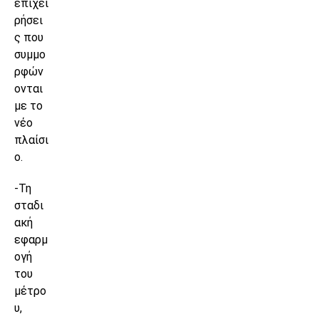
επιχει
ρήσει
ς που
συμμο
ρφών
ονται
με το
νέο
πλαίσι
ο.
-Τη
σταδι
ακή
εφαρμ
ογή
του
μέτρο
υ,