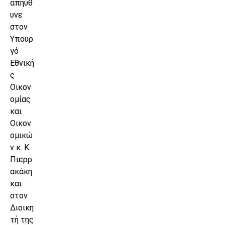
απηύθ
υνε
στον
Υπουρ
γό
Εθνική
ς
Οικον
ομίας
και
Οικον
ομικώ
ν κ. Κ.
Πιερρ
ακάκη
και
στον
Διοικη
τή της