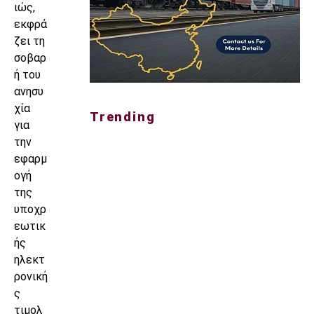
ιώς,
εκφρά
ζει τη
σοβαρ
ή του
ανησυ
χία
Trending
για
την
εφαρμ
ογή
της
υποχρ
εωτικ
ής
ηλεκτ
ρονική
ς
τιμολ