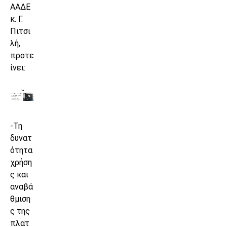
ΑΑΔΕ
κ. Γ.
Πιτσι
λή,
προτε
ίνει:
-Τη
δυνατ
ότητα
χρήση
ς και
αναβά
θμιση
ς της
πλατ