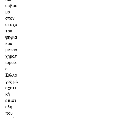
σεβασ
μό
στον
στόχο
του
ψηφια
κού
μετασ
χηματ
ισμού,
ο
Σύλλο
γος με
σχετι
κή
επιστ
ολή
που