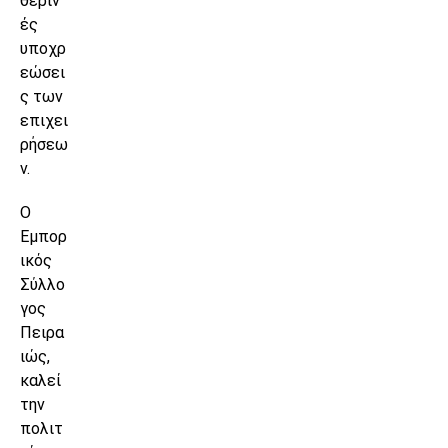
θεριν
ές
υποχρ
εώσει
ς των
επιχει
ρήσεω
ν.
Ο
Εμπορ
ικός
Σύλλο
γος
Πειρα
ιώς,
καλεί
την
πολιτ