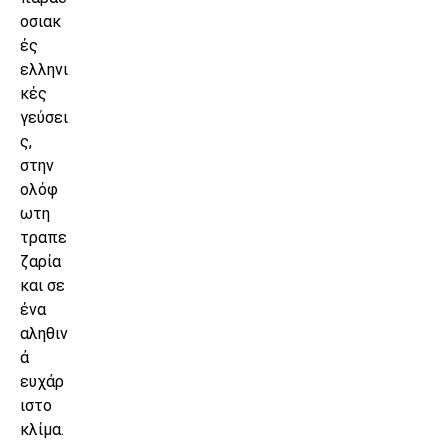
οσιακ
ές
ελληνι
κές
γεύσει
ς,
στην
ολόφ
ωτη
τραπε
ζαρία
και σε
ένα
αληθιν
ά
ευχάρ
ιστο
κλίμα.