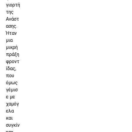
γιορτή
της
Ανάστ
ασης.
Ήταν
μια
μικρή
πράξη
φροντ
ίδας,
που
όμως
γέμισ
ε με
χαμόγ
ελα
και
συγκίν