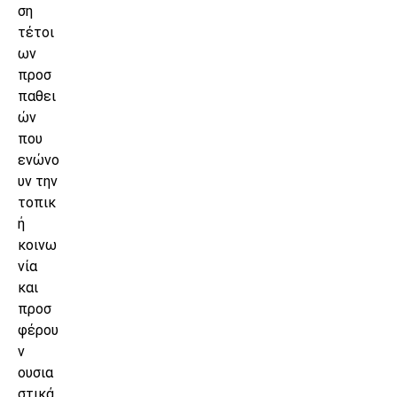
ση
τέτοι
ων
προσ
παθει
ών
που
ενώνο
υν την
τοπικ
ή
κοινω
νία
και
προσ
φέρου
ν
ουσια
στικά.