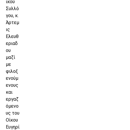
ικού
Συλλό
γου, κ.
Άρτεμ
ις
Ελευθ
εριαδ
ου
μαζί
με
φιλοξ
ενούμ
ενους
και
εργαζ
όμενο
υς του
Οίκου
Ευγηρί