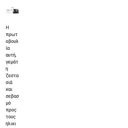
Η
πρωτ
οβουλ
ία
αυτή,
γεμάτ
η
ζεστα
σιά
και
σεβασ
μό
προς
τους
ηλικι