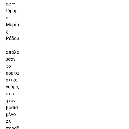
ας –
Ίδρυμ
α
Μαρία
ς
Ράδου
,
απόλα
υσαν
το
εορτα
στικό
γεύμα,
που
ήταν
βασισ
μένο
σε
παραδ