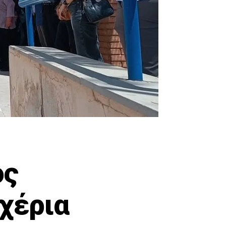
ος
χέρια