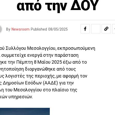
από την ΔΟΥ
By
Newsroom
Published
08/05/2025
κού Συλλόγου Μεσολογγίου, εκπροσωπούμενη
α, συμμετείχε ενεργά στην παράσταση
κε την Πέμπτη 8 Μαΐου 2025 έξω από το
ινητοποίηση διοργανώθηκε από τους
υς λογιστές της περιοχής, με αφορμή τον
ς Δημοσίων Εσόδων (ΑΑΔΕ) για την
η του Μεσολογγίου στο πλαίσιο της
κών υπηρεσιών.