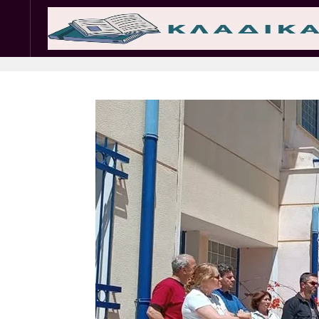
Σωματεία
Εμπ. 