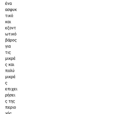
ένα
ασφυκ
τικό
και
εξοντ
ωτικό
βάρος
για
τις
μικρέ
ς και
πολύ
μικρέ
ς
επιχει
ρήσει
ς της
περιο
χής