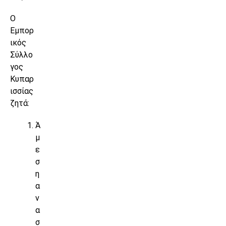
Ο
Εμπορ
ικός
Σύλλο
γος
Κυπαρ
ισσίας
ζητά:
Ά
μ
ε
σ
η
α
ν
α
σ