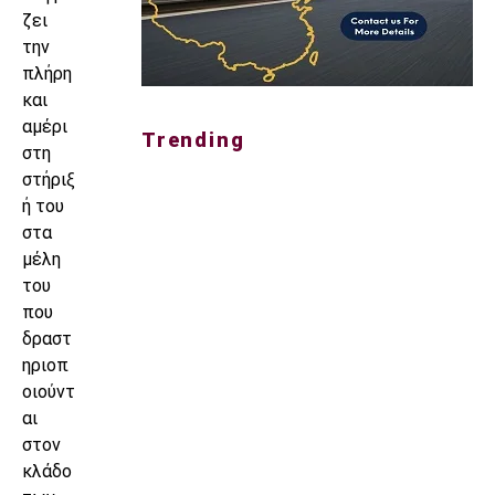
ζει
την
πλήρη
και
αμέρι
Trending
στη
στήριξ
ή του
στα
μέλη
του
που
δραστ
ηριοπ
οιούντ
αι
στον
κλάδο