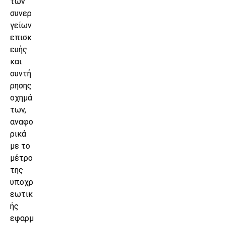
των
συνερ
γείων
επισκ
ευής
και
συντή
ρησης
οχημά
των,
αναφο
ρικά
με το
μέτρο
της
υποχρ
εωτικ
ής
εφαρμ