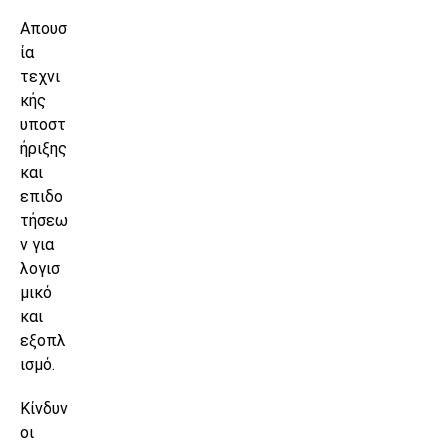
Απουσ
ία
τεχνι
κής
υποστ
ήριξης
και
επιδο
τήσεω
ν για
λογισ
μικό
και
εξοπλ
ισμό.
Κίνδυν
οι