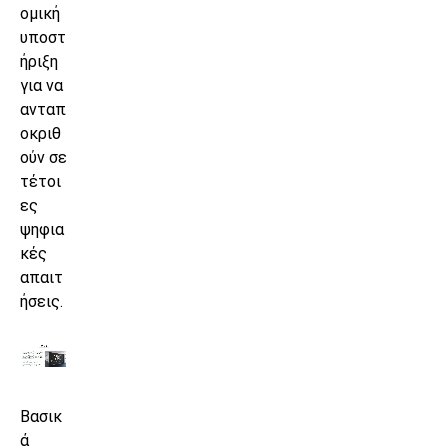
ομική
υποστ
ήριξη
για να
ανταπ
οκριθ
ούν σε
τέτοι
ες
ψηφια
κές
απαιτ
ήσεις.
Βασικ
ά