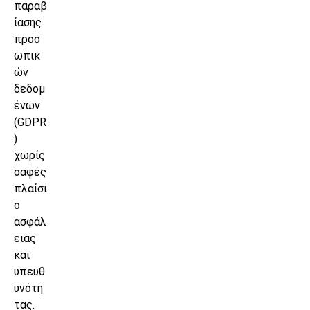
παραβ
ίασης
προσ
ωπικ
ών
δεδομ
ένων
(GDPR
)
χωρίς
σαφές
πλαίσι
ο
ασφάλ
ειας
και
υπευθ
υνότη
τας.