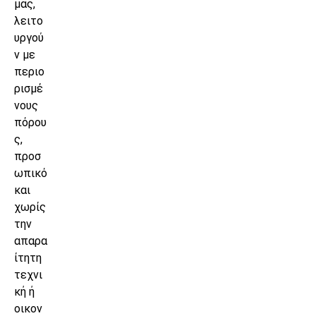
μας,
λειτο
υργού
ν με
περιο
ρισμέ
νους
πόρου
ς,
προσ
ωπικό
και
χωρίς
την
απαρα
ίτητη
τεχνι
κή ή
οικον