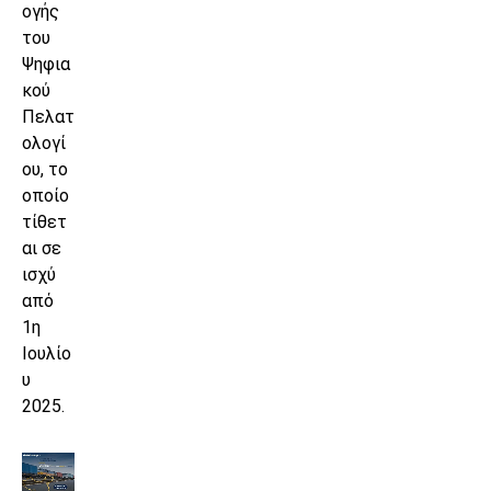
ογής
του
Ψηφια
κού
Πελατ
ολογί
ου, το
οποίο
τίθετ
αι σε
ισχύ
από
1η
Ιουλίο
υ
2025.