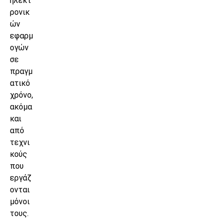
ηλεκτ
ρονικ
ών
εφαρμ
ογών
σε
πραγμ
ατικό
χρόνο,
ακόμα
και
από
τεχνι
κούς
που
εργάζ
ονται
μόνοι
τους.