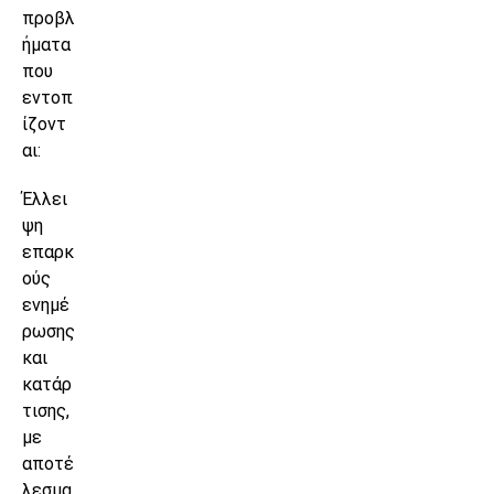
προβλ
ήματα
που
εντοπ
ίζοντ
αι:
Έλλει
ψη
επαρκ
ούς
ενημέ
ρωσης
και
κατάρ
τισης,
με
αποτέ
λεσμα