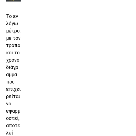
Το εν
λόγω
μέτρο,
με τον
τρόπο
και το
χρονο
διάγρ
αμμα
που
επιχει
ρείται
να
εφαρμ
οστεί,
αποτε
λεί