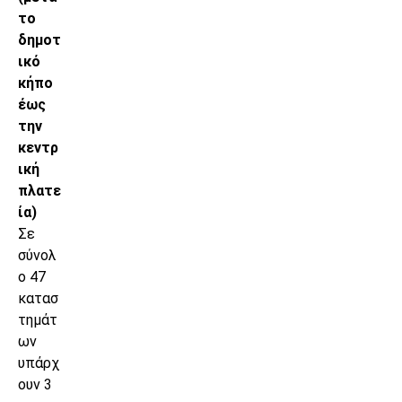
το
δημοτ
ικό
κήπο
έως
την
κεντρ
ική
πλατε
ία)
Σε
σύνολ
ο 47
κατασ
τημάτ
ων
υπάρχ
ουν 3