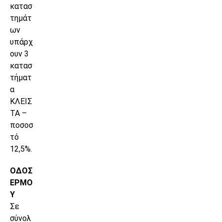
κατασ
τημάτ
ων
υπάρχ
ουν 3
κατασ
τήματ
α
ΚΛΕΙΣ
ΤΑ –
ποσοσ
τό
12,5%.
ΟΔΟΣ
ΕΡΜΟ
Υ
Σε
σύνολ