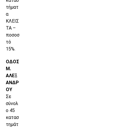
κατασ
τήματ
α
ΚΛΕΙΣ
ΤΑ –
ποσοσ
τό
15%.
ΟΔΟΣ
Μ.
ΑΛΕΞ
ΑΝΔΡ
ΟΥ
Σε
σύνολ
ο 45
κατασ
τημάτ