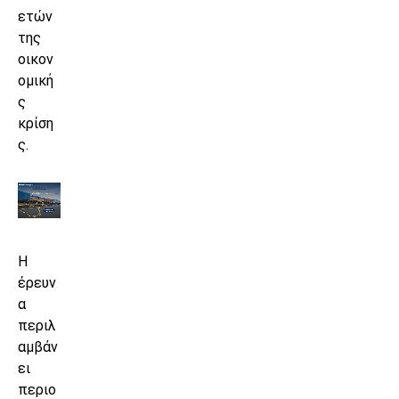
ετών
της
οικον
ομική
ς
κρίση
ς.
Η
έρευν
α
περιλ
αμβάν
ει
περιο