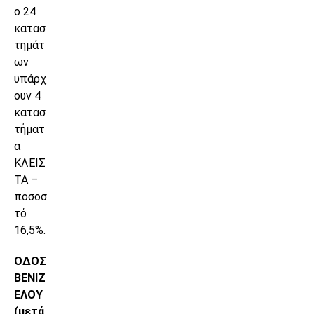
ο 24
κατασ
τημάτ
ων
υπάρχ
ουν 4
κατασ
τήματ
α
ΚΛΕΙΣ
ΤΑ –
ποσοσ
τό
16,5%.
ΟΔΟΣ
ΒΕΝΙΖ
ΕΛΟΥ
(μετά