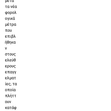
μετά
τα νέα
φορολ
ογικά
μέτρα
που
επιβλ
ήθηκα
ν
στους
ελεύθ
ερους
επαγγ
ελματ
ίες, τα
οποία
πλήττ
ουν
κατάφ