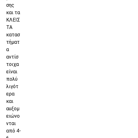
σης
και τα
ΚΛΕΙΣ
ΤΑ
κατασ
τήματ
α
αντίσ
τοιχα
είναι
πολύ
λιγότ
ερα
και
αυξομ
ειώνο
νται
από 4-