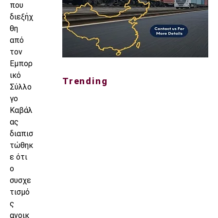
που
διεξήχ
θη
από
τον
Εμπορ
ικό
Trending
Σύλλο
γο
Καβάλ
ας
διαπισ
τώθηκ
ε ότι
ο
συσχε
τισμό
ς
ανοικ