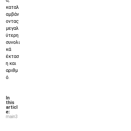
6,
καταλ
αμβάν
οντας
μεγαλ
ύτερη
συνολι
κά
έκτασ
η και
αριθμ
ό.
In
this
articl
e:
main3