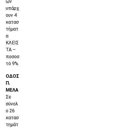
ων
υπάρχ
ουν 4
κατασ
τήματ
α
ΚΛΕΙΣ
ΤΑ –
ποσοσ
τό 9%.
ΟΔΟΣ
Π.
ΜΕΛΑ
Σε
σύνολ
ο 26
κατασ
τημάτ