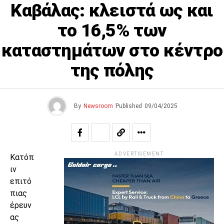
Καβάλας: κλειστά ως και
το 16,5% των
καταστημάτων στο κέντρο
της πόλης
By
Newsroom
Published
09/04/2025
ADVERTISEMENT
Κατόπ
ιν
επιτό
πιας
έρευν
ας