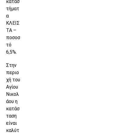
κατασ
τήματ
α
ΚΛΕΙΣ
ΤΑ –
ποσοσ
τό
6,5%.
Στην
περιο
χή του
Αγίου
Νικολ
άου η
κατάσ
ταση
είναι
καλύτ