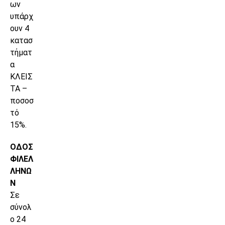
ων
υπάρχ
ουν 4
κατασ
τήματ
α
ΚΛΕΙΣ
ΤΑ –
ποσοσ
τό
15%.
ΟΔΟΣ
ΦΙΛΕΛ
ΛΗΝΩ
Ν
Σε
σύνολ
ο 24