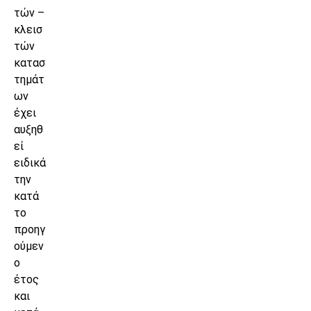
τών –
κλεισ
τών
κατασ
τημάτ
ων
έχει
αυξηθ
εί
ειδικά
την
κατά
το
προηγ
ούμεν
ο
έτος
και