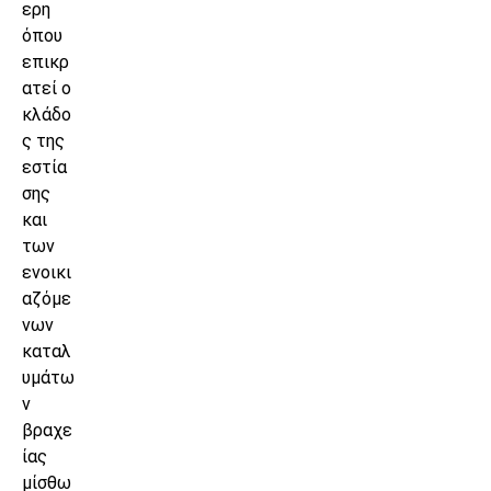
ερη
όπου
επικρ
ατεί ο
κλάδο
ς της
εστία
σης
και
των
ενοικι
αζόμε
νων
καταλ
υμάτω
ν
βραχε
ίας
μίσθω