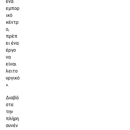
ένα
εμπορ
ικό
κέντρ
ο,
πρέπ
ει ένα
έργο
να
είναι
λειτο
υργικό
».
Διαβά
στε
την
πλήρη
συνέν