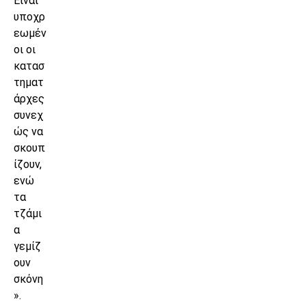
Είναι
υποχρ
εωμέν
οι οι
κατασ
τηματ
άρχες
συνεχ
ώς να
σκουπ
ίζουν,
ενώ
τα
τζάμι
α
γεμίζ
ουν
σκόνη
».