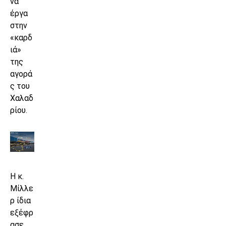
να
έργα
στην
«καρδ
ιά»
της
αγορά
ς του
Χαλαδ
ρίου.
Η κ.
Μίλλε
ρ ίδια
εξέφρ
ασε