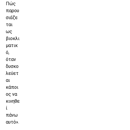
Πώς
παρου
σιάζε
ται
ως
βιοκλι
ματικ
ό,
όταν
δυσκο
λεύετ
αι
κάποι
ος να
κινηθε
ί
πάνω
αυτό».