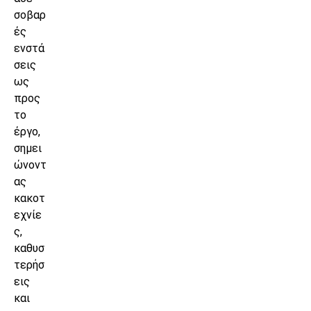
σοβαρ
ές
ενστά
σεις
ως
προς
το
έργο,
σημει
ώνοντ
ας
κακοτ
εχνίε
ς,
καθυσ
τερήσ
εις
και