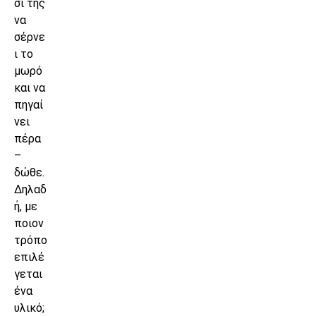
σι της
να
σέρνε
ι το
μωρό
και να
πηγαί
νει
πέρα
–
δώθε.
Δηλαδ
ή, με
ποιον
τρόπο
επιλέ
γεται
ένα
υλικό;