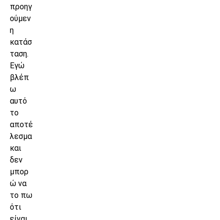
προηγ
ούμεν
η
κατάσ
ταση.
Εγώ
βλέπ
ω
αυτό
το
αποτέ
λεσμα
και
δεν
μπορ
ώ να
το πω
ότι
είναι