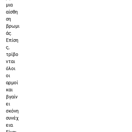
μια
αίσθη
ση
βρωμι
άς.
Επίση
ς,
τρίβο
νται
όλοι
οι
αρμοί
και
βγαίν
ει
σκόνη
συνέχ
εια.