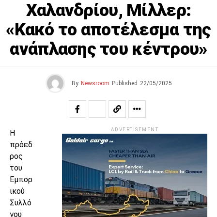
Χαλανδρίου, Μίλλερ:
«Κακό το αποτέλεσμα της
ανάπλασης του κέντρου»
By
Newsroom
Published
22/05/2025
ADVERTISEMENT
Η
πρόεδ
ρος
του
Εμπορ
ικού
Συλλό
γου