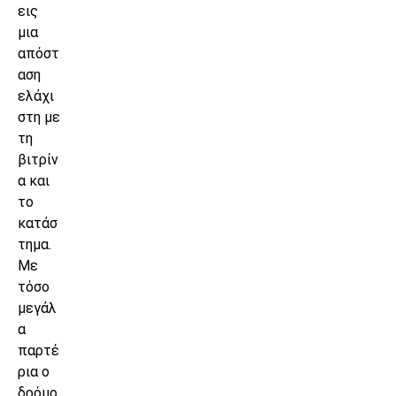
εις
μια
απόστ
αση
ελάχι
στη με
τη
βιτρίν
α και
το
κατάσ
τημα.
Με
τόσο
μεγάλ
α
παρτέ
ρια ο
δρόμο