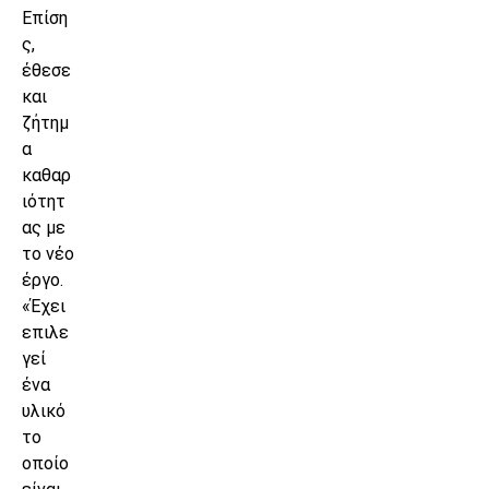
Επίση
ς,
έθεσε
και
ζήτημ
α
καθαρ
ιότητ
ας με
το νέο
έργο.
«Έχει
επιλε
γεί
ένα
υλικό
το
οποίο