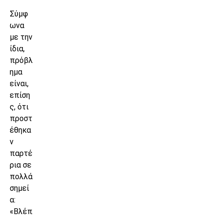
Σύμφ
ωνα
με την
ίδια,
πρόβλ
ημα
είναι,
επίση
ς, ότι
προστ
έθηκα
ν
παρτέ
ρια σε
πολλά
σημεί
α:
«Βλέπ