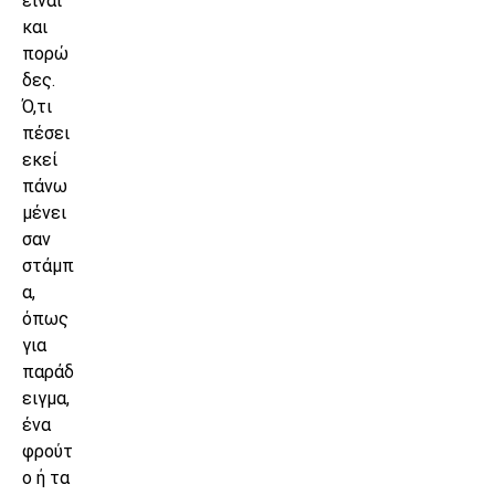
είναι
και
πορώ
δες.
Ό,τι
πέσει
εκεί
πάνω
μένει
σαν
στάμπ
α,
όπως
για
παράδ
ειγμα,
ένα
φρούτ
ο ή τα