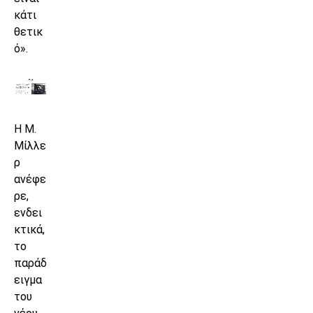
κάτι
θετικ
ό».
H M.
Mίλλε
ρ
ανέφε
ρε,
ενδει
κτικά,
το
παράδ
ειγμα
του