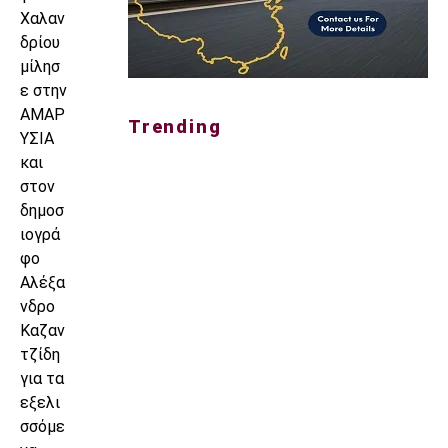
Χαλαν
δρίου
μίλησ
ε στην
ΑΜΑΡ
Trending
ΥΣΙΑ
και
στον
δημοσ
ιογρά
φο
Αλέξα
νδρο
Καζαν
τζίδη
για τα
εξελι
σσόμε