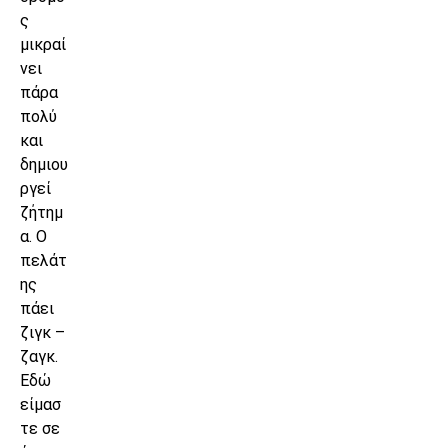
ς
μικραί
νει
πάρα
πολύ
και
δημιου
ργεί
ζήτημ
α. Ο
πελάτ
ης
πάει
ζιγκ –
ζαγκ.
Εδώ
είμασ
τε σε