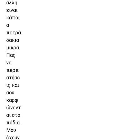
άλλη
είναι
κάποι
α
πετρά
δακια
μικρά.
Πας
να
περπ
ατήσε
ις και
σου
καρφ
ώνοντ
αι στα
πόδια.
Μου
έχουν