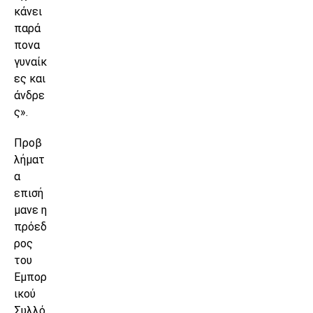
κάνει
παρά
πονα
γυναίκ
ες και
άνδρε
ς».
Προβ
λήματ
α
επισή
μανε η
πρόεδ
ρος
του
Εμπορ
ικού
Συλλό