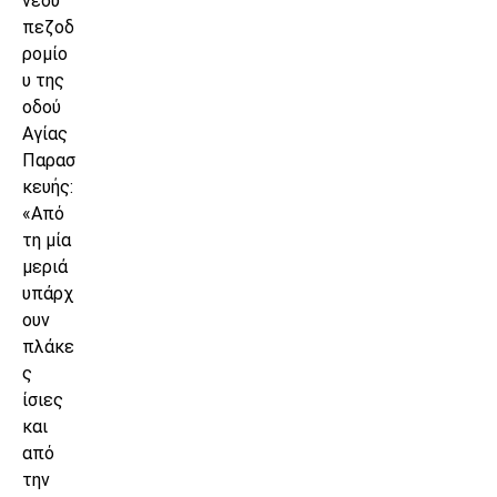
νέου
πεζοδ
ρομίο
υ της
οδού
Αγίας
Παρασ
κευής:
«Από
τη μία
μεριά
υπάρχ
ουν
πλάκε
ς
ίσιες
και
από
την