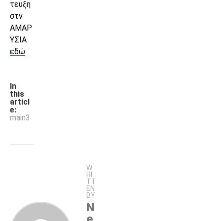
τευξη
στν
ΑΜΑΡ
ΥΣΙΑ
εδώ
In
this
articl
e:
main3
W
RI
TT
EN
BY
N
e