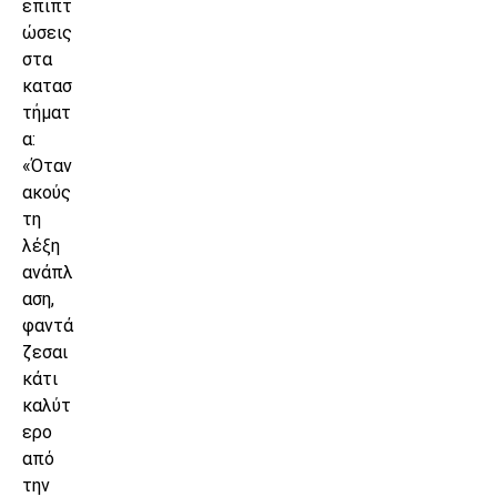
επιπτ
ώσεις
στα
κατασ
τήματ
α:
«Όταν
ακούς
τη
λέξη
ανάπλ
αση,
φαντά
ζεσαι
κάτι
καλύτ
ερο
από
την