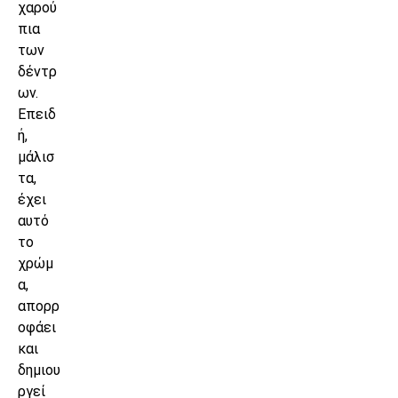
χαρού
πια
των
δέντρ
ων.
Επειδ
ή,
μάλισ
τα,
έχει
αυτό
το
χρώμ
α,
απορρ
οφάει
και
δημιου
ργεί