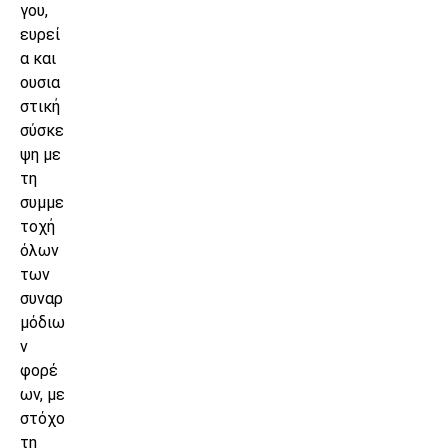
γου,
ευρεί
α και
ουσια
στική
σύσκε
ψη με
τη
συμμε
τοχή
όλων
των
συναρ
μόδιω
ν
φορέ
ων, με
στόχο
τη