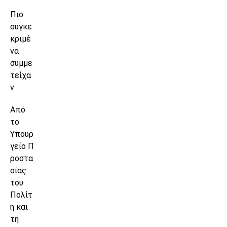
Πιο
συγκε
κριμέ
να
συμμε
τείχα
ν :
Από
το
Υπουρ
γείο Π
ροστα
σίας
του
Πολίτ
η και
τη