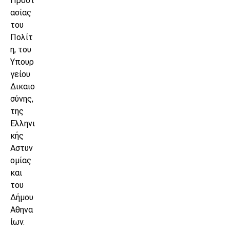
Προστ
ασίας
του
Πολίτ
η, του
Υπουρ
γείου
Δικαιο
σύνης,
της
Ελληνι
κής
Αστυν
ομίας
και
του
Δήμου
Αθηνα
ίων.