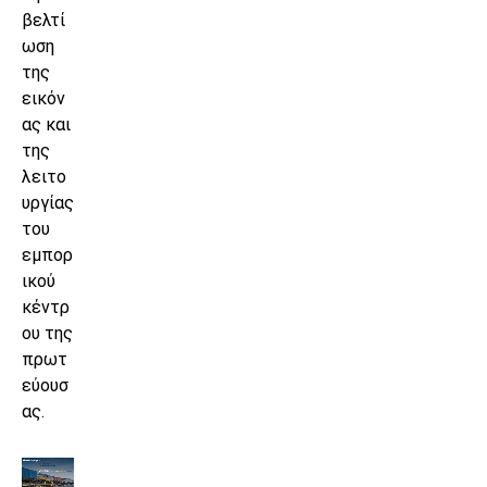
βελτί
ωση
της
εικόν
ας και
της
λειτο
υργίας
του
εμπορ
ικού
κέντρ
ου της
πρωτ
εύουσ
ας.