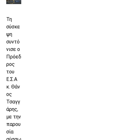
Τη
σύσκε
ψη
συντό
νισε ο
Πρόεδ
ρος
του
Ε.Σ.Α
κ. Θάν
ος
Τσαγγ
άρης,
με την
παρου
σία
σύσσω