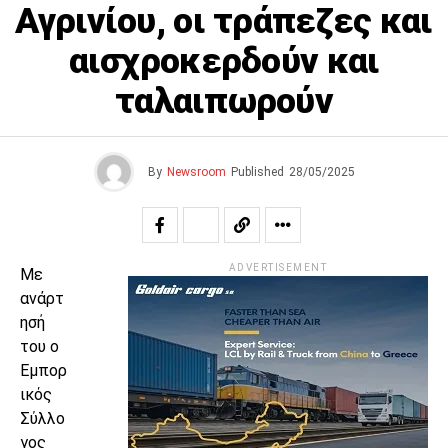
Αγρινίου, οι τράπεζες και
αισχροκερδούν και
ταλαιπωρούν
By
Newsroom
Published
28/05/2025
ADVERTISEMENT
Με
ανάρτ
ησή
του ο
Εμπορ
ικός
Σύλλο
γος