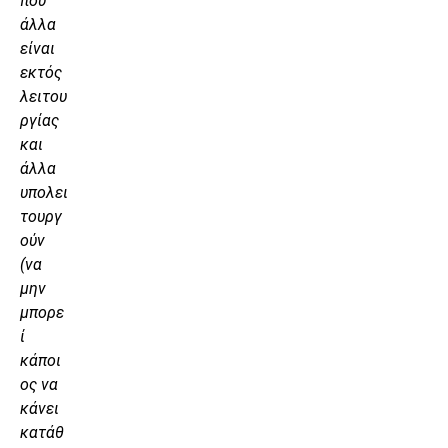
που
άλλα
είναι
εκτός
λειτου
ργίας
και
άλλα
υπολει
τουργ
ούν
(να
μην
μπορε
ί
κάποι
ος να
κάνει
κατάθ