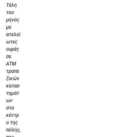
Τέλη
του
μηνός
με
ατελεί
ωτες
ουρές
σε
ΑΤΜ
τραπε
ζικών
κατασ
τημάτ
ων
στο
κέντρ
ο της
πόλης,