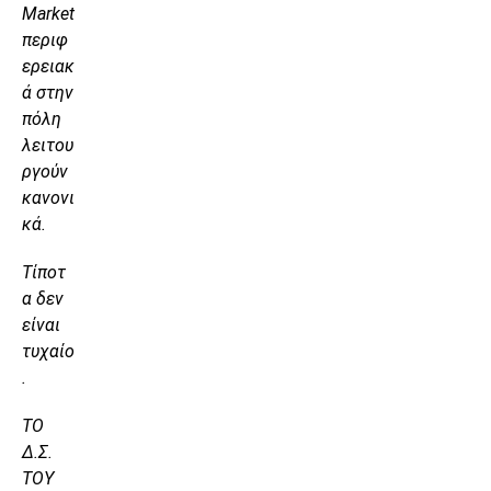
Market
περιφ
ερειακ
ά στην
πόλη
λειτου
ργούν
κανονι
κά.
Τίποτ
α δεν
είναι
τυχαίο
.
ΤΟ
Δ.Σ.
ΤΟΥ