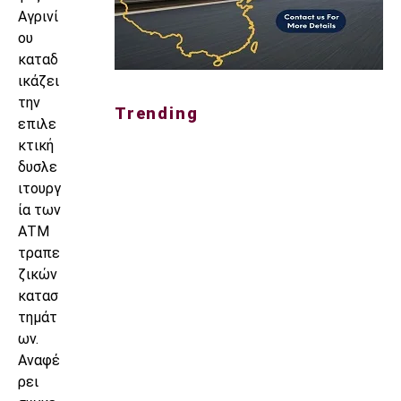
Αγρινί
ου
καταδ
ικάζει
την
Trending
επιλε
κτική
δυσλε
ιτουργ
ία των
ΑΤΜ
τραπε
ζικών
κατασ
τημάτ
ων.
Αναφέ
ρει