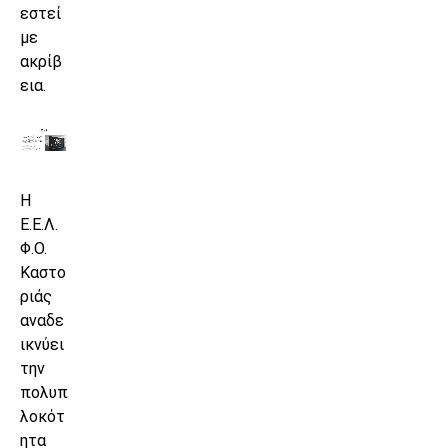
εστεί
με
ακρίβ
εια.
Η
Ε.Ε.Λ.
Φ.Ο.
Καστο
ριάς
αναδε
ικνύει
την
πολυπ
λοκότ
ητα