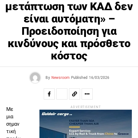
μετάπτωση των ΚΑΔ δεν
είναι αυτόματη» –
Προειδοποίηση για
κινδύνους και πρόσθετο
κόστος
By
Newsroom
Published
16/03/2026
ADVERTISEMENT
Με
μια
σημαν
τική