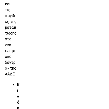
και
τις
παγίδ
ες της
μετάπ
τωσης
στο
νέο
«ψηφι
ακό
δέντρ
ο» της
ΑΑΔΕ:
Κ
ί
ν
δ
υ