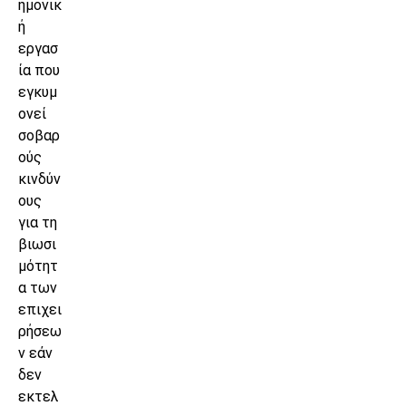
ημονικ
ή
εργασ
ία που
εγκυμ
ονεί
σοβαρ
ούς
κινδύν
ους
για τη
βιωσι
μότητ
α των
επιχει
ρήσεω
ν εάν
δεν
εκτελ