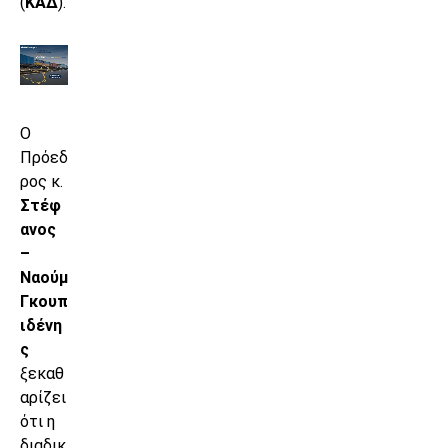
(
ΚΑΔ
).
Ο
Πρόεδ
ρος κ.
Στέφ
ανος
–
Ναούμ
Γκουπ
ιδένη
ς
ξεκαθ
αρίζει
ότι η
διαδικ