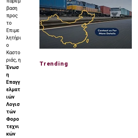
παρέμ
βαση
προς
το
Επιμε
λητήρι
ο
Καστο
ριάς, η
Trending
Ένωσ
η
Επαγγ
ελματ
ιών
Λογισ
τών
Φορο
τεχνι
κών