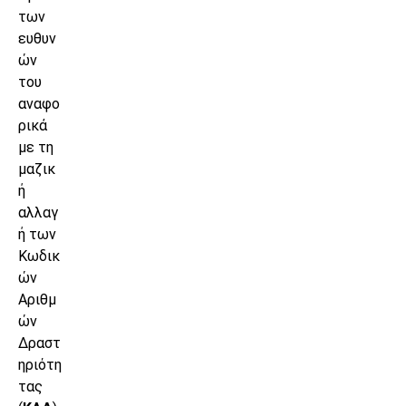
των
ευθυν
ών
του
αναφο
ρικά
με τη
μαζικ
ή
αλλαγ
ή των
Κωδικ
ών
Αριθμ
ών
Δραστ
ηριότη
τας