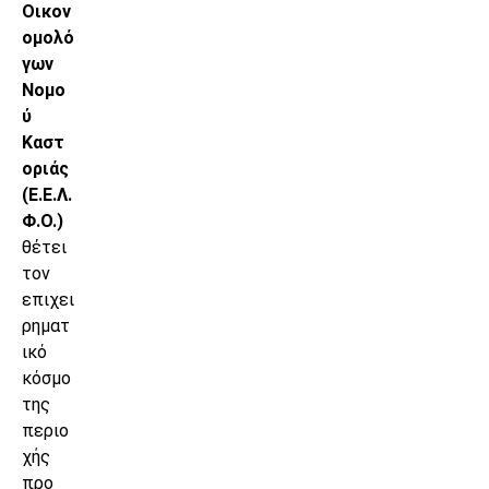
Οικον
ομολό
γων
Νομο
ύ
Καστ
οριάς
(Ε.Ε.Λ.
Φ.Ο.)
θέτει
τον
επιχει
ρηματ
ικό
κόσμο
της
περιο
χής
προ