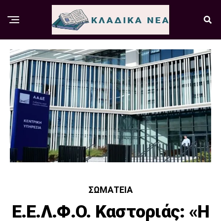
ΣΩΜΑΤΕΊΑ
Ε.Ε.Λ.Φ.Ο. Καστοριάς: «Η