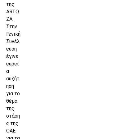
της
ARTO
ZA.
Στην
Γενική
Συνέλ
ευση
έγινε
ευρεί
α
συζήτ
ηση
για το
θέμα
της
στάση
ς της
ΟΑΕ
για τα