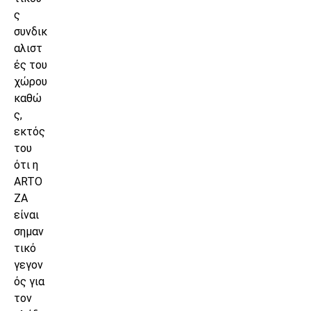
ς
συνδικ
αλιστ
ές του
χώρου
καθώ
ς,
εκτός
του
ότι η
ARTO
ZA
είναι
σημαν
τικό
γεγον
ός για
τον