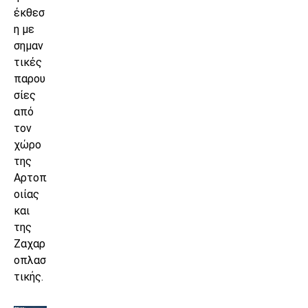
έκθεσ
η με
σημαν
τικές
παρου
σίες
από
τον
χώρο
της
Αρτοπ
οιίας
και
της
Ζαχαρ
οπλασ
τικής.