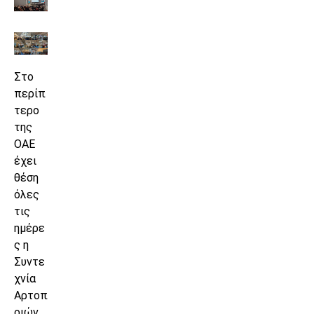
Στο
περίπ
τερο
της
ΟΑΕ
έχει
θέση
όλες
τις
ημέρε
ς η
Συντε
χνία
Αρτοπ
οιών