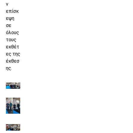
ν
επίσκ
εψη
σε
όλους
τους
εκθέτ
ες της
έκθεσ
ης.