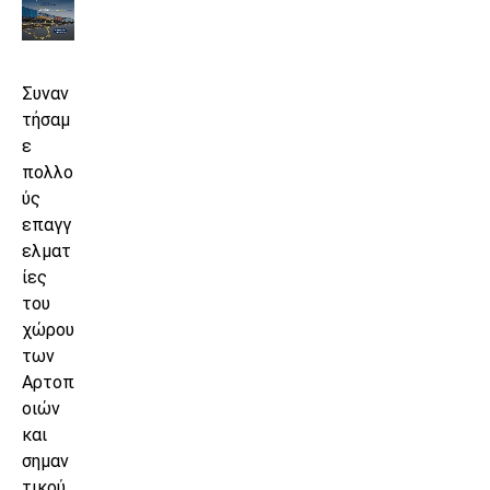
Συναν
τήσαμ
ε
πολλο
ύς
επαγγ
ελματ
ίες
του
χώρου
των
Αρτοπ
οιών
και
σημαν
τικού