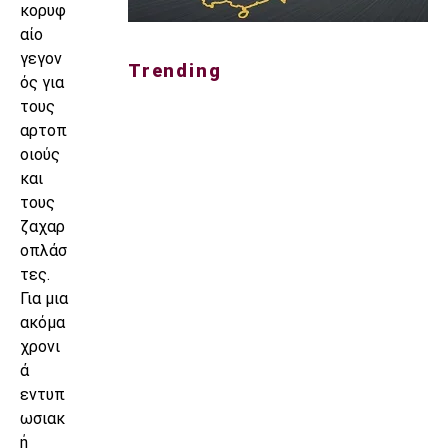
κορυφ
αίο
γεγον
Trending
ός για
τους
αρτοπ
οιούς
και
τους
ζαχαρ
οπλάσ
τες.
Για μια
ακόμα
χρονι
ά
εντυπ
ωσιακ
ή