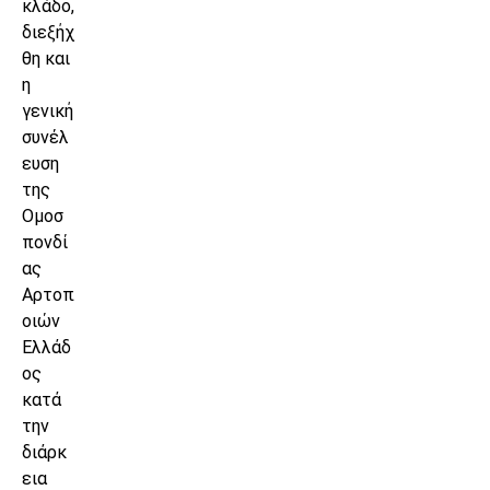
κλάδο,
διεξήχ
θη και
η
γενική
συνέλ
ευση
της
Ομοσ
πονδί
ας
Αρτοπ
οιών
Ελλάδ
ος
κατά
την
διάρκ
εια