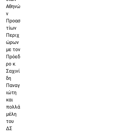
Αθηνώ
ν
Προασ
τίων
Περιχ
ώρων
με τον
Πρόεδ
ρο κ.
Σαχινί
δη
Παναγ
ιώτη
και
πολλά
μέλη
του
ΔΣ