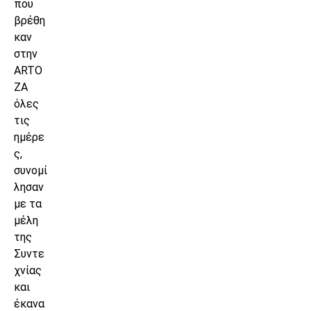
που
βρέθη
καν
στην
ARTO
ZA
όλες
τις
ημέρε
ς,
συνομί
λησαν
με τα
μέλη
της
Συντε
χνίας
και
έκανα