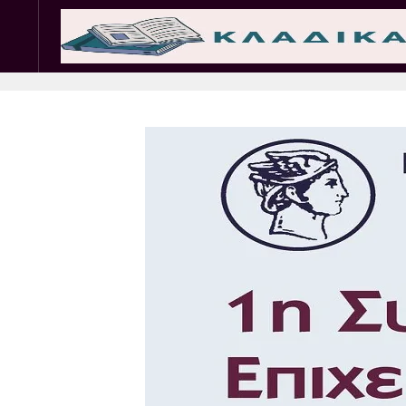
Σωματεία
Εμπ. 