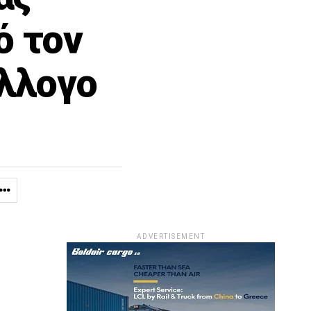
ό τον
λλογο
ADVERTISEMENT