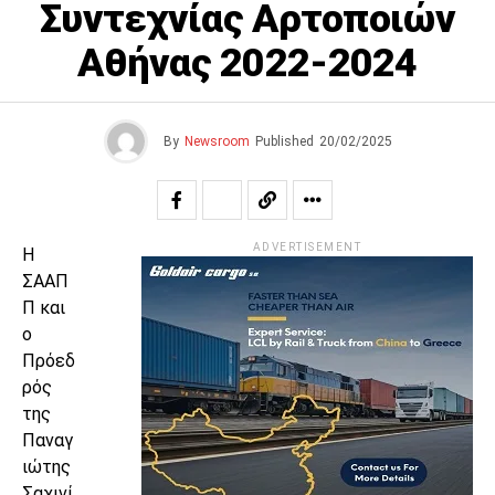
Συντεχνίας Αρτοποιών
Αθήνας 2022-2024
By
Newsroom
Published
20/02/2025
ADVERTISEMENT
Η
ΣΑΑΠ
Π και
ο
Πρόεδ
ρός
της
Παναγ
ιώτης
Σαχινί