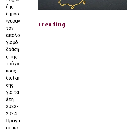
δης
δημοσ
ίευσαν
Trending
τον
απολο
γισμό
δράση
ς της
τρέχο
υσας
διοίκη
σης
για τα
έτη
2022-
2024.
Πραγμ
ατικά