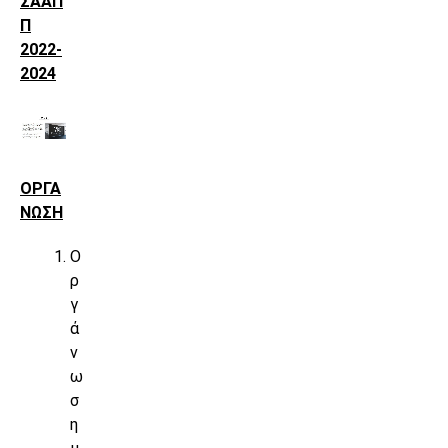
ΣΑΑΠ
Π
2022-
2024
ΟΡΓΑ
ΝΩΣΗ
Ο
ρ
γ
ά
ν
ω
σ
η