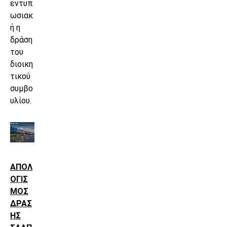
εντυπ
ωσιακ
ή η
δράση
του
διοικη
τικού
συμβο
υλίου.
ΑΠΟΛ
ΟΓΙΣ
ΜΟΣ
ΔΡΑΣ
ΗΣ