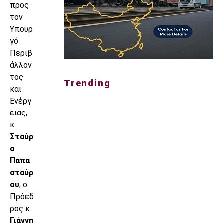
προς
τον
Υπουρ
γό
Περιβ
άλλον
τος
Trending
και
Ενέργ
ειας,
κ.
Σταύρ
ο
Παπα
σταύρ
ου
, ο
Πρόεδ
ρος κ.
Γιάννη