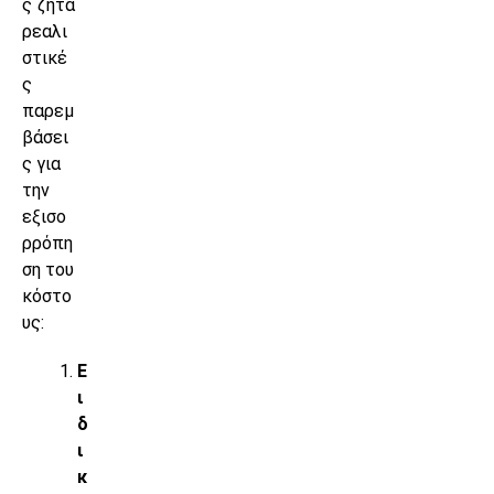
ς ζητά
ρεαλι
στικέ
ς
παρεμ
βάσει
ς για
την
εξισο
ρρόπη
ση του
κόστο
υς:
Ε
ι
δ
ι
κ