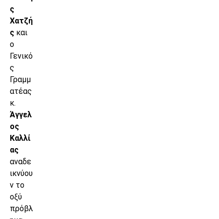
ς
Χατζή
ς
και
ο
Γενικό
ς
Γραμμ
ατέας
κ.
Άγγελ
ος
Καλλί
ας
αναδε
ικνύου
ν το
οξύ
πρόβλ