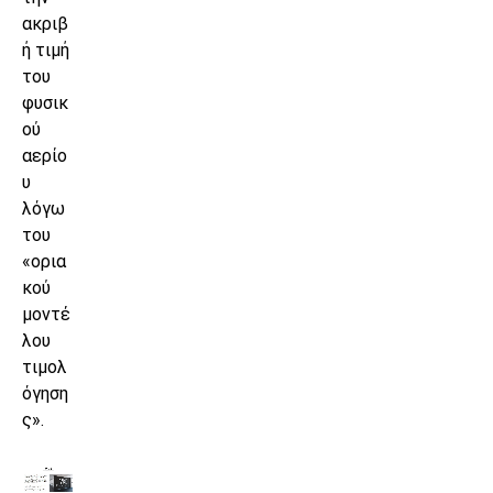
ακριβ
ή τιμή
του
φυσικ
ού
αερίο
υ
λόγω
του
«ορια
κού
μοντέ
λου
τιμολ
όγηση
ς».