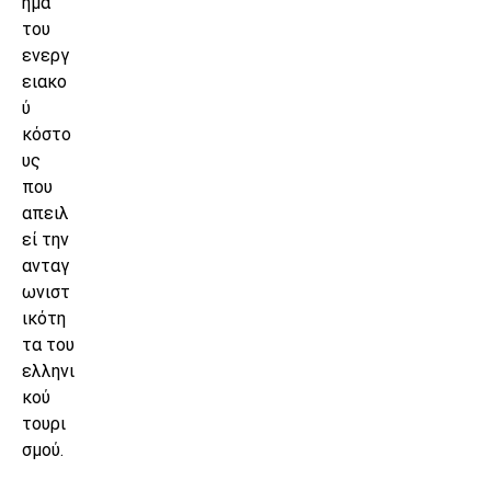
ημα
του
ενεργ
ειακο
ύ
κόστο
υς
που
απειλ
εί την
ανταγ
ωνιστ
ικότη
τα του
ελληνι
κού
τουρι
σμού.