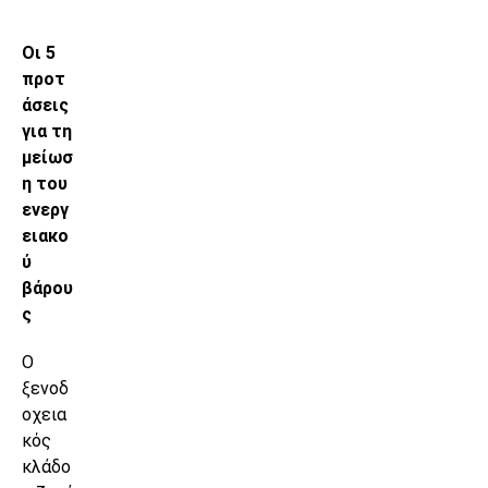
Οι 5
προτ
άσεις
για τη
μείωσ
η του
ενεργ
ειακο
ύ
βάρου
ς
Ο
ξενοδ
οχεια
κός
κλάδο