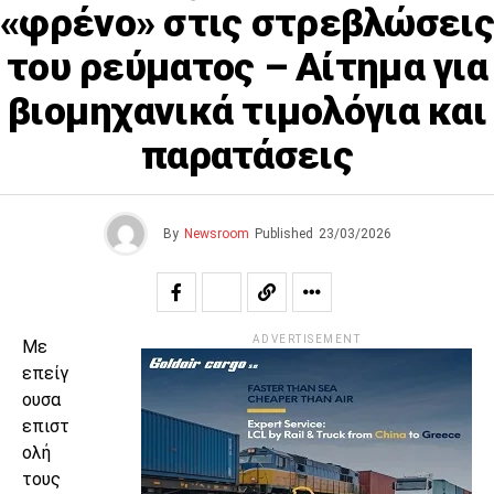
«φρένο» στις στρεβλώσεις
του ρεύματος – Αίτημα για
βιομηχανικά τιμολόγια και
παρατάσεις
By
Newsroom
Published
23/03/2026
ADVERTISEMENT
Με
επείγ
ουσα
επιστ
ολή
τους