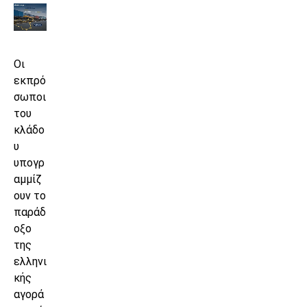
Οι
εκπρό
σωποι
του
κλάδο
υ
υπογρ
αμμίζ
ουν το
παράδ
οξο
της
ελληνι
κής
αγορά