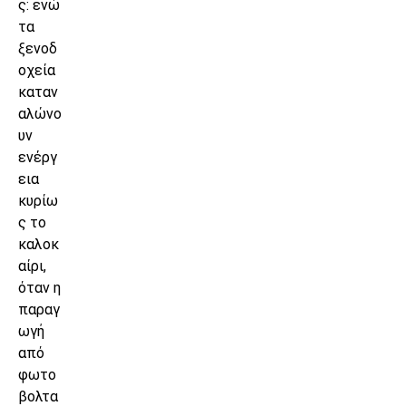
ς: ενώ
τα
ξενοδ
οχεία
καταν
αλώνο
υν
ενέργ
εια
κυρίω
ς το
καλοκ
αίρι,
όταν η
παραγ
ωγή
από
φωτο
βολτα