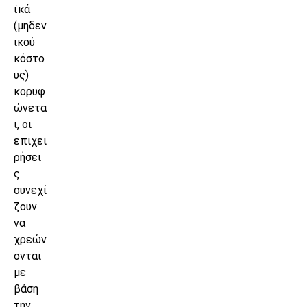
ϊκά
(μηδεν
ικού
κόστο
υς)
κορυφ
ώνετα
ι, οι
επιχει
ρήσει
ς
συνεχί
ζουν
να
χρεών
ονται
με
βάση
την