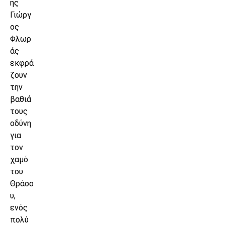
ης
Γιώργ
ος
Φλωρ
άς
εκφρά
ζουν
την
βαθιά
τους
οδύνη
για
τον
χαμό
του
Θράσο
υ,
ενός
πολύ