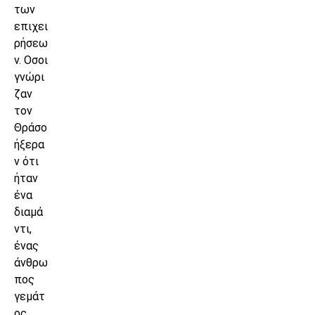
των
επιχει
ρήσεω
ν. Οσοι
γνώρι
ζαν
τον
Θράσο
ήξερα
ν ότι
ήταν
ένα
διαμά
ντι,
ένας
άνθρω
πος
γεμάτ
ος