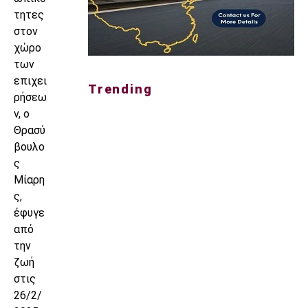
τητες
στον
χώρο
των
επιχει
Trending
ρήσεω
ν, ο
Θρασύ
βουλο
ς
Μίαρη
ς,
έφυγε
από
την
ζωή
στις
26/2/