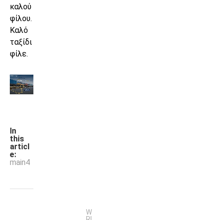
καλού
φίλου.
Καλό
ταξίδι
φίλε.
In
this
articl
e:
main4
W
RI