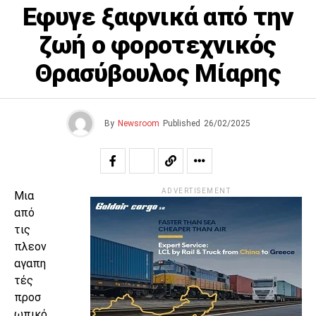
Εφυγε ξαφνικά από την
ζωή ο φοροτεχνικός
Θρασύβουλος Μίαρης
By
Newsroom
Published
26/02/2025
ADVERTISEMENT
Μια
από
τις
πλεον
αγαπη
τές
προσ
ωπικό