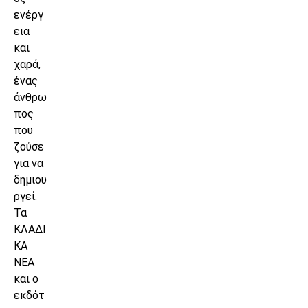
ενέργ
εια
και
χαρά,
ένας
άνθρω
πος
που
ζούσε
για να
δημιου
ργεί.
Τα
ΚΛΑΔΙ
ΚΑ
ΝΕΑ
και ο
εκδότ