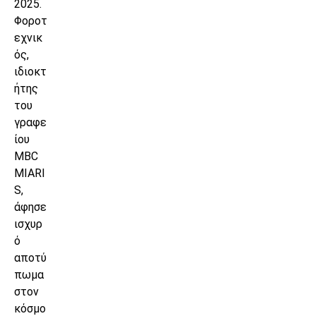
2025.
Φοροτ
εχνικ
ός,
ιδιοκτ
ήτης
του
γραφε
ίου
MBC
MIARI
S,
άφησε
ισχυρ
ό
αποτύ
πωμα
στον
κόσμο