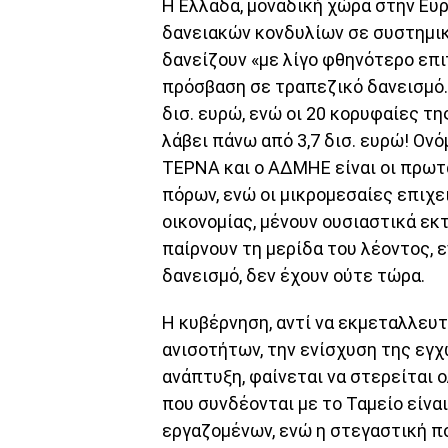
Η Ελλάδα, μοναδική χώρα στην Ευ
δανειακών κονδυλίων σε συστημικέ
δανείζουν «με λίγο φθηνότερο επι
πρόσβαση σε τραπεζικό δανεισμό.
δισ. ευρώ, ενώ οι 20 κορυφαίες τ
λάβει πάνω από 3,7 δισ. ευρώ! Ον
ΤΕΡΝΑ και ο ΑΔΜΗΕ είναι οι πρω
πόρων, ενώ οι μικρομεσαίες επιχε
οικονομίας, μένουν ουσιαστικά εκ
παίρνουν τη μερίδα του λέοντος, 
δανεισμό, δεν έχουν ούτε τώρα.
Η κυβέρνηση, αντί να εκμεταλλευτ
ανισοτήτων, την ενίσχυση της εγ
ανάπτυξη, φαίνεται να στερείται 
που συνδέονται με το Ταμείο είνα
εργαζομένων, ενώ η στεγαστική πο