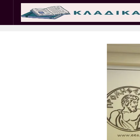
Σωματεία
Εμπ. 