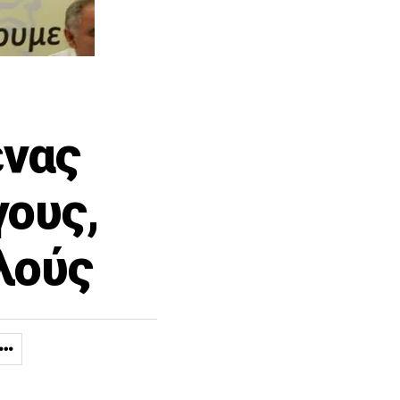
ένας
γους,
λούς