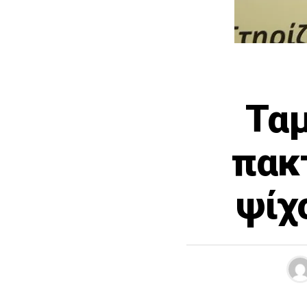
Ταμ
πακτ
ψίχ