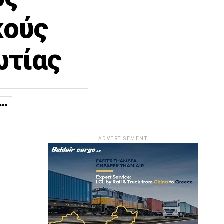
κούς
ωτίας
ADVERTISEMENT