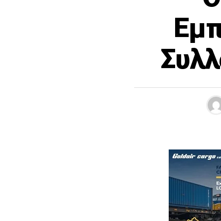
Εμπ
Συλλ