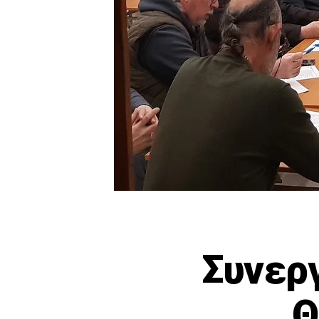
Συνερ
Θ