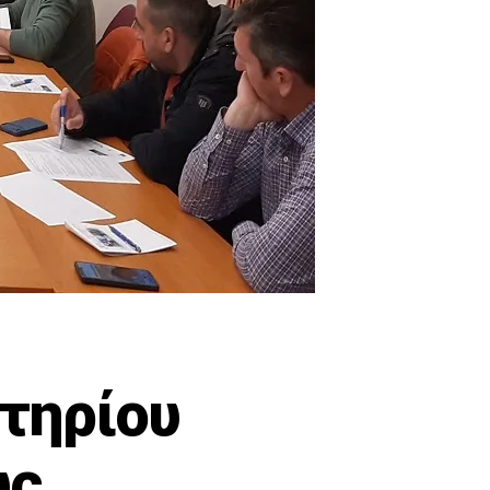
τηρίου
υς