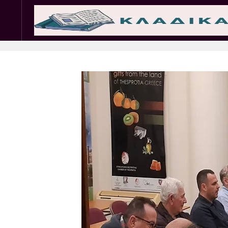
Σωματεία
Εμπ. 