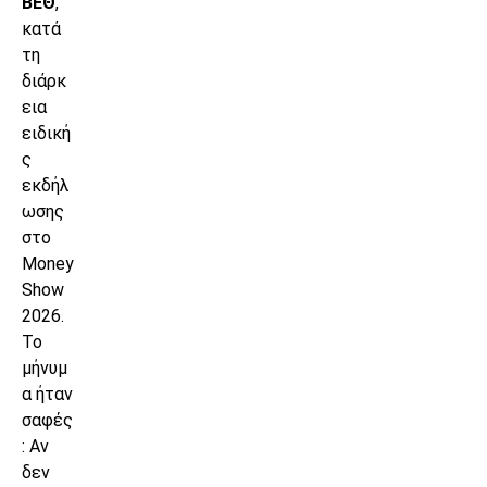
ΒΕΘ
,
κατά
τη
διάρκ
εια
ειδική
ς
εκδήλ
ωσης
στο
Money
Show
2026.
Το
μήνυμ
α ήταν
σαφές
: Αν
δεν