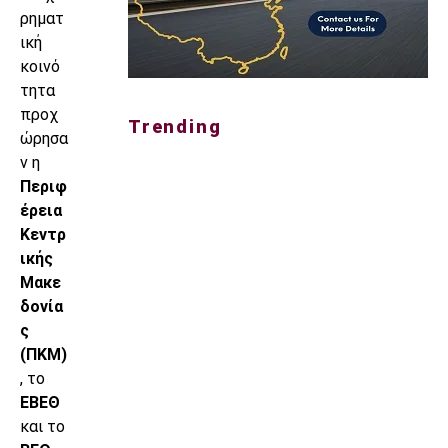
ρηματ
ική
κοινό
τητα
προχ
Trending
ώρησα
ν η
Περιφ
έρεια
Κεντρ
ικής
Μακε
δονία
ς
(ΠΚΜ)
, το
ΕΒΕΘ
και το