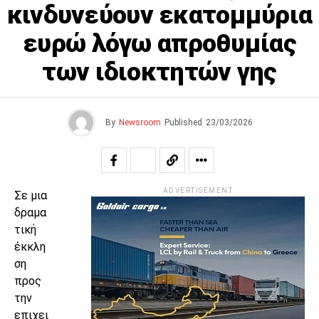
κινδυνεύουν εκατομμύρια
ευρώ λόγω απροθυμίας
των ιδιοκτητών γης
By
Newsroom
Published
23/03/2026
ADVERTISEMENT
Σε μια
δραμα
τική
έκκλη
ση
προς
την
επιχει