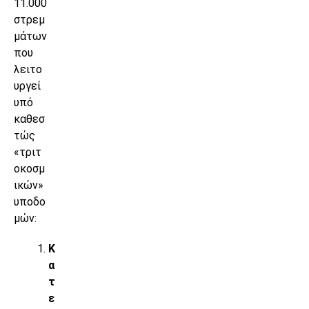
11.000
στρεμ
μάτων
που
λειτο
υργεί
υπό
καθεσ
τώς
«τριτ
οκοσμ
ικών»
υποδο
μών:
Κ
α
τ
ε