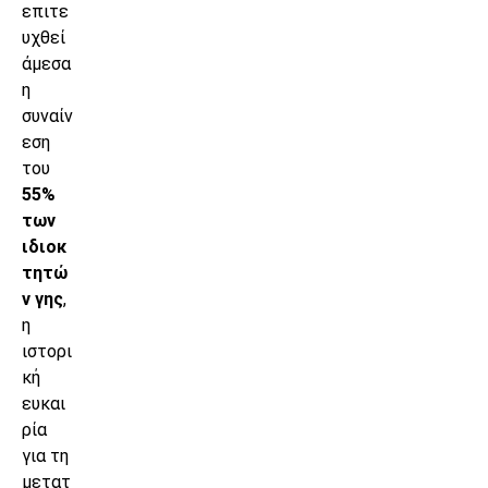
επιτε
υχθεί
άμεσα
η
συναίν
εση
του
55%
των
ιδιοκ
τητώ
ν γης
,
η
ιστορι
κή
ευκαι
ρία
για τη
μετατ