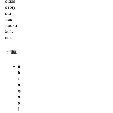
σίασε
στοιχ
εία
που
προκα
λούν
σοκ:
Α
δ
ι
α
φ
ο
ρ
ί