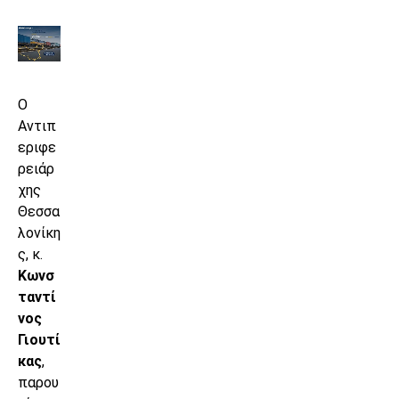
Ο
Αντιπ
εριφε
ρειάρ
χης
Θεσσα
λονίκη
ς, κ.
Κωνσ
ταντί
νος
Γιουτί
κας
,
παρου