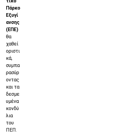
τικό
Πάρκο
Εξυγί
ανσης
(ΕΠΕ)
θα
χαθεί
οριστι
κά,
συμπα
ρασύρ
οντας
και τα
δεσμε
υμένα
κονδύ
λια
του
ΠΕΠ.