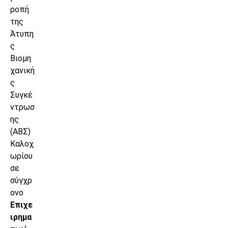
ροπή
της
Άτυπη
ς
Βιομη
χανική
ς
Συγκέ
ντρωσ
ης
(ΑΒΣ)
Καλοχ
ωρίου
σε
σύγχρ
ονο
Επιχε
ιρημα