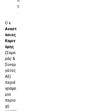
η
ς
.
Ο κ.
Αναστ
άσιος
Καμιν
άρης
(Σαμα
ράς &
Συνερ
γάτες
ΑΕ)
περιέ
γραψε
μια
περιο
χή