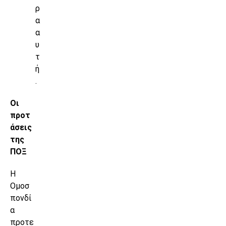
ρ
α
α
υ
τ
ή
.
Οι
προτ
άσεις
της
ΠΟΞ
Η
Ομοσ
πονδί
α
προτε