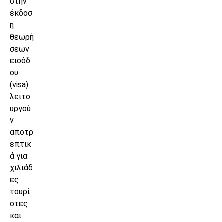
στην
έκδοσ
η
θεωρή
σεων
εισόδ
ου
(visa)
λειτο
υργού
ν
αποτρ
επτικ
ά για
χιλιάδ
ες
τουρί
στες
και