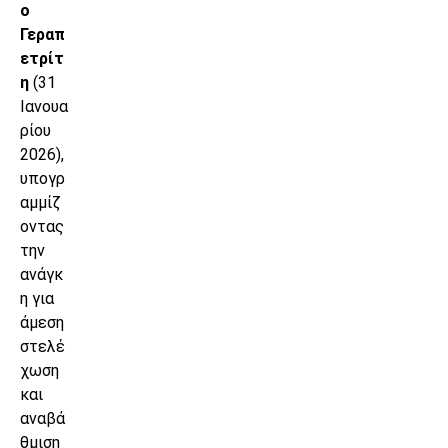
ο
Γεραπ
ετρίτ
η
(31
Ιανουα
ρίου
2026),
υπογρ
αμμίζ
οντας
την
ανάγκ
η για
άμεση
στελέ
χωση
και
αναβά
θμιση