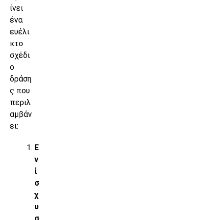
ίνει
ένα
ευέλι
κτο
σχέδι
ο
δράση
ς που
περιλ
αμβάν
ει:
Ε
ν
ί
σ
χ
υ
σ