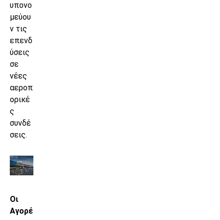
υπονο
μεύου
ν τις
επενδ
ύσεις
σε
νέες
αεροπ
ορικέ
ς
συνδέ
σεις.
Οι
Αγορέ