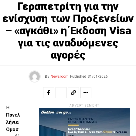
Γεραπετρίτη για την
ενίσχυση των Προξενείων
– «αγκάθι» η Έκδοση Visa
για τις αναδυόμενες
αγορές
By
Newsroom
Published
31/01/2026
ADVERTISEMENT
Η
Πανελ
λήνια
Ομοσ