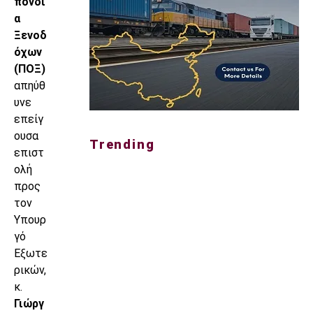
πονδί
α
Ξενοδ
όχων
(ΠΟΞ)
απηύθ
υνε
επείγ
ουσα
Trending
επιστ
ολή
προς
τον
Υπουρ
γό
Εξωτε
ρικών,
κ.
Γιώργ