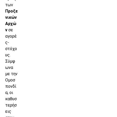
των
Προξε
νικών
Αρχώ
ν
σε
αγορέ
ς-
στόχο
υς.
Σύμφ
ωνα
με την
Ομοσ
πονδί
α, οι
καθυσ
τερήσ
εις