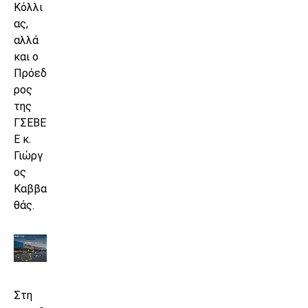
Κόλλι
ας,
αλλά
και ο
Πρόεδ
ρος
της
ΓΣΕΒΕ
Ε κ.
Γιώργ
ος
Καββα
θάς.
Στη