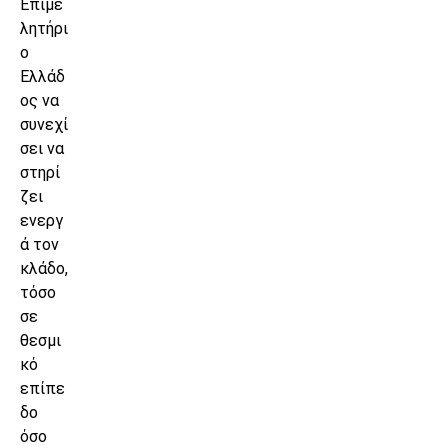
Επιμε
λητήρι
ο
Ελλάδ
ος να
συνεχί
σει να
στηρί
ζει
ενεργ
ά τον
κλάδο,
τόσο
σε
θεσμι
κό
επίπε
δο
όσο