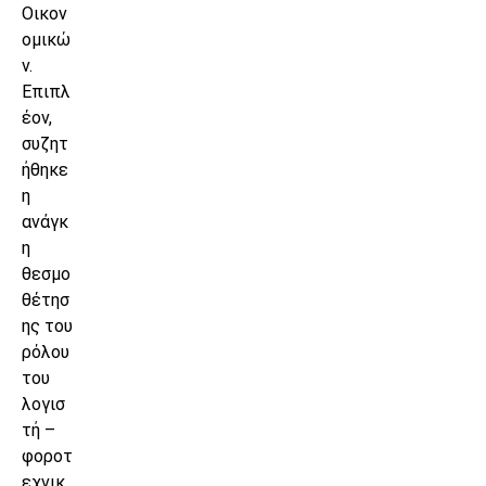
Οικον
ομικώ
ν.
Επιπλ
έον,
συζητ
ήθηκε
η
ανάγκ
η
θεσμο
θέτησ
ης του
ρόλου
του
λογισ
τή –
φοροτ
εχνικ