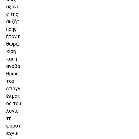
άξονα
ς της
συζήτ
ησης
ήταν η
θωρά
κιση
και η
αναβά
θμιση
του
επαγγ
έλματ
ος του
λογισ
τή –
φοροτ
εχνικ