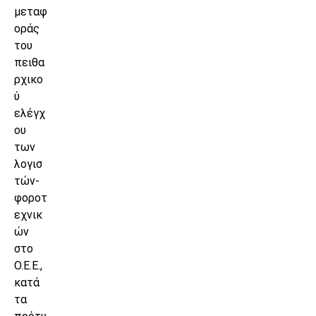
μεταφ
οράς
του
πειθα
ρχικο
ύ
ελέγχ
ου
των
λογισ
τών-
φοροτ
εχνικ
ών
στο
Ο.Ε.Ε.,
κατά
τα