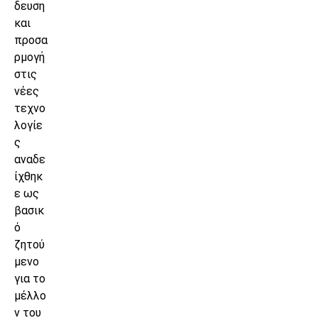
δευση
και
προσα
ρμογή
στις
νέες
τεχνο
λογίε
ς
αναδε
ίχθηκ
ε ως
βασικ
ό
ζητού
μενο
για το
μέλλο
ν του