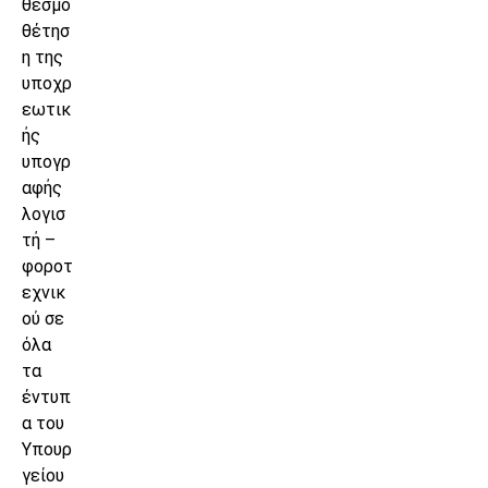
θεσμο
θέτησ
η της
υποχρ
εωτικ
ής
υπογρ
αφής
λογισ
τή –
φοροτ
εχνικ
ού σε
όλα
τα
έντυπ
α του
Υπουρ
γείου