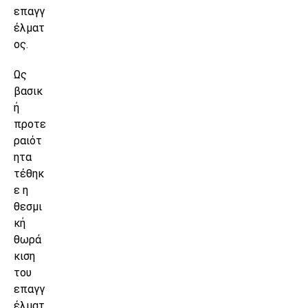
επαγγ
έλματ
ος.
Ως
βασικ
ή
προτε
ραιότ
ητα
τέθηκ
ε η
θεσμι
κή
θωρά
κιση
του
επαγγ
έλματ