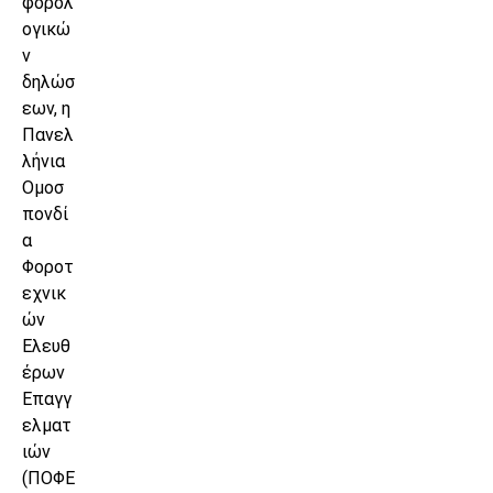
φορολ
ογικώ
ν
δηλώσ
εων, η
Πανελ
λήνια
Ομοσ
πονδί
α
Φοροτ
εχνικ
ών
Ελευθ
έρων
Επαγγ
ελματ
ιών
(ΠΟΦΕ