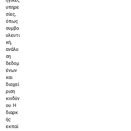
ηγικές
υπηρε
σίες,
όπως
συμβο
υλευτι
κή,
ανάλυ
ση
δεδομ
ένων
και
διαχεί
ριση
κινδύν
ου. Η
διαρκ
ής
εκπαί