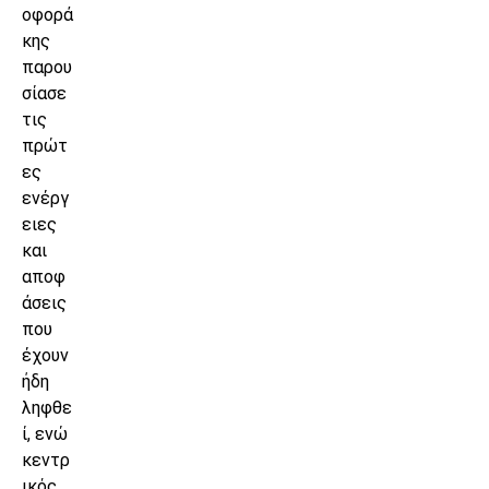
οφορά
κης
παρου
σίασε
τις
πρώτ
ες
ενέργ
ειες
και
αποφ
άσεις
που
έχουν
ήδη
ληφθε
ί, ενώ
κεντρ
ικός