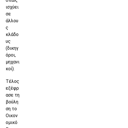
όπως
ισχύει
σε
άλλου
ς
κλάδο
υς
(δικηγ
όροι,
μηχανι
κοί).
Τέλος
εξέφρ
ασε τη
βούλη
ση το
Οικον
ομικό