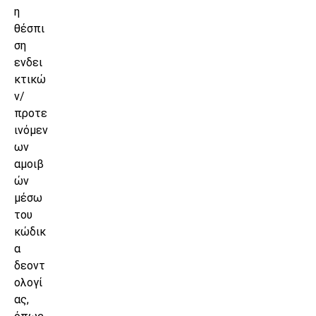
η
θέσπι
ση
ενδει
κτικώ
ν/
προτε
ινόμεν
ων
αμοιβ
ών
μέσω
του
κώδικ
α
δεοντ
ολογί
ας,