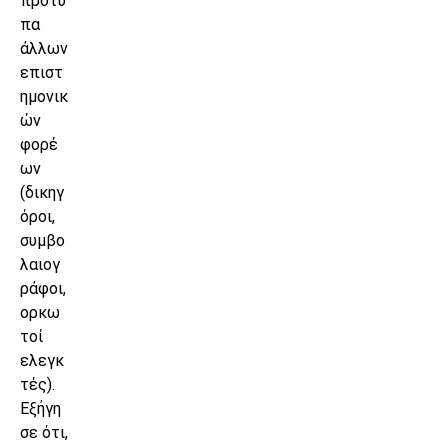
πρότυ
πα
άλλων
επιστ
ημονικ
ών
φορέ
ων
(δικηγ
όροι,
συμβο
λαιογ
ράφοι,
ορκω
τοί
ελεγκ
τές).
Εξήγη
σε ότι,