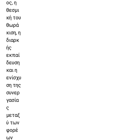
ος, η
θεσμι
κή του
θωρά
κιση, η
διαρκ
ής
εκπαί
δευση
και η
ενίσχυ
ση της
συνερ
γασία
ς
μεταξ
ύ των
φορέ
ων