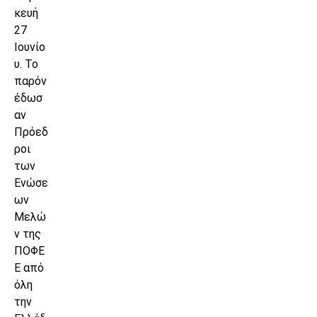
κευή
27
Ιουνίο
υ. Το
παρόν
έδωσ
αν
Πρόεδ
ροι
των
Ενώσε
ων
Μελώ
ν της
ΠΟΦΕ
Ε από
όλη
την