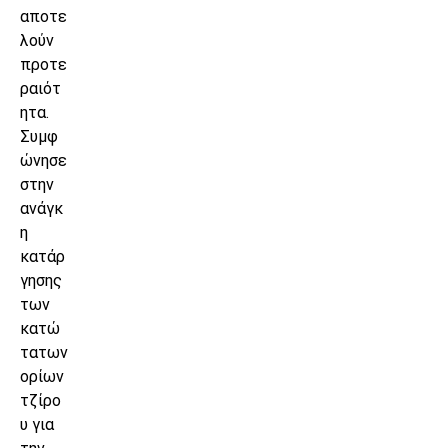
αποτε
λούν
προτε
ραιότ
ητα.
Συμφ
ώνησε
στην
ανάγκ
η
κατάρ
γησης
των
κατώ
τατων
ορίων
τζίρο
υ για