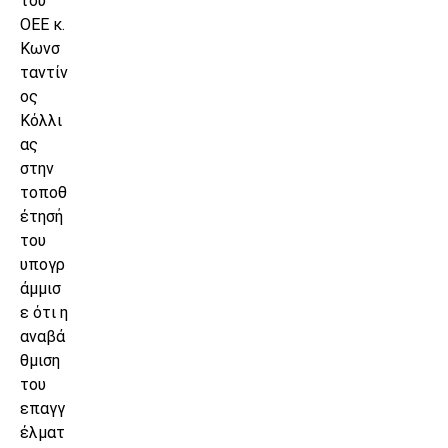
του
ΟΕΕ κ.
Κωνσ
ταντίν
ος
Κόλλι
ας
στην
τοποθ
έτησή
του
υπογρ
άμμισ
ε ότι η
αναβά
θμιση
του
επαγγ
έλματ