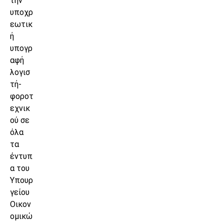
την
υποχρ
εωτικ
ή
υπογρ
αφή
λογισ
τή-
φοροτ
εχνικ
ού σε
όλα
τα
έντυπ
α του
Υπουρ
γείου
Οικον
ομικώ