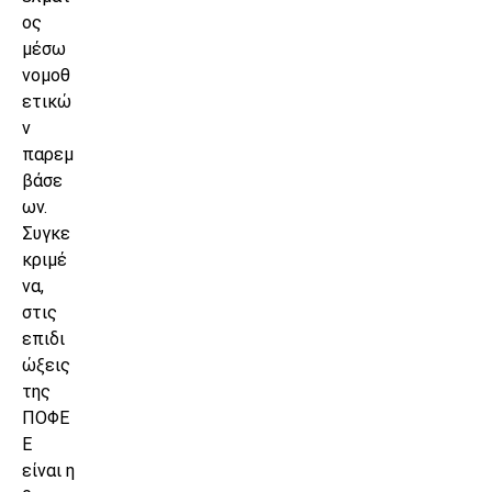
ος
μέσω
νομοθ
ετικώ
ν
παρεμ
βάσε
ων.
Συγκε
κριμέ
να,
στις
επιδι
ώξεις
της
ΠΟΦΕ
Ε
είναι η