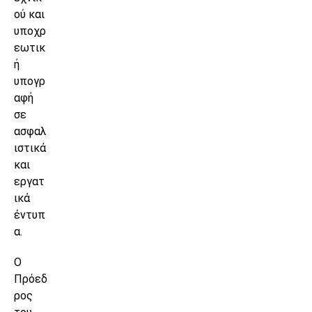
ού και
υποχρ
εωτικ
ή
υπογρ
αφή
σε
ασφαλ
ιστικά
και
εργατ
ικά
έντυπ
α.
Ο
Πρόεδ
ρος