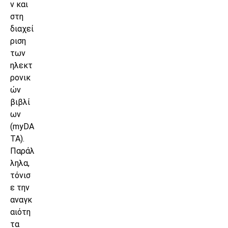
ν και
στη
διαχεί
ριση
των
ηλεκτ
ρονικ
ών
βιβλί
ων
(myDA
TA).
Παράλ
ληλα,
τόνισ
ε την
αναγκ
αιότη
τα