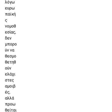
λόγω
ευρω
παϊκή
ς
νομοθ
εσίας,
δεν
μπορο
ύν να
θεσμο
θετηθ
ούν
ελάχι
στες
αμοιβ
ές,
αλλά
προω
θείται