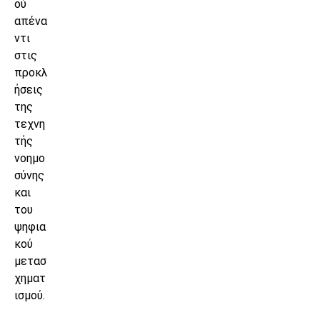
ού
απένα
ντι
στις
προκλ
ήσεις
της
τεχνη
τής
νοημο
σύνης
και
του
ψηφια
κού
μετασ
χηματ
ισμού.