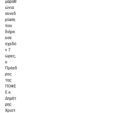
μαραθ
ώνια
συνεδ
ρίαση
που
διήρκ
εσε
σχεδό
ν 7
ώρες,
ο
Πρόεδ
ρος
της
ΠΟΦΕ
Ε κ.
Δημήτ
ρης
Χριστ