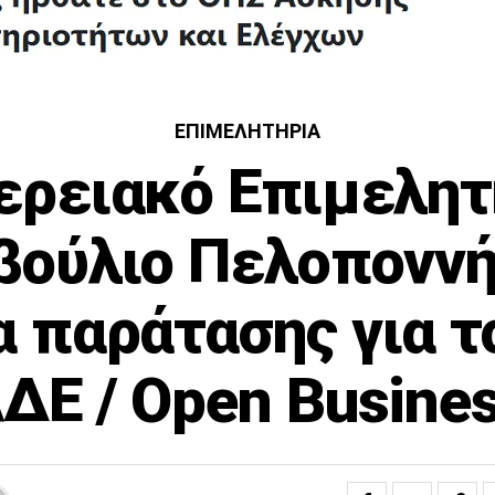
ΕΠΙΜΕΛΗΤΉΡΙΑ
ερειακό Επιμελητ
βούλιο Πελοποννή
α παράτασης για τ
ΔΕ / Open Busine