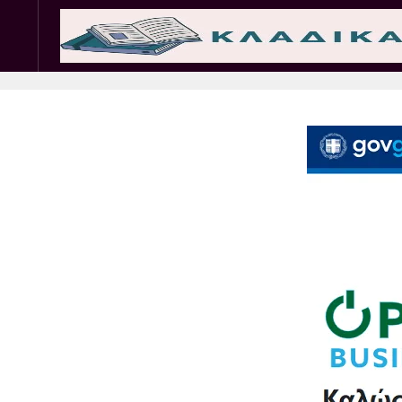
Σωματεία
Εμπ. 