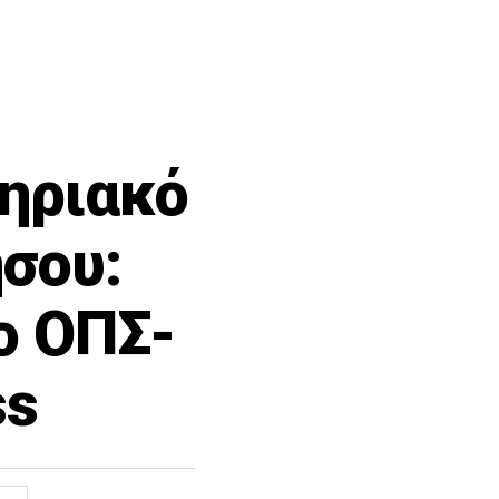
ηριακό
σου:
ο ΟΠΣ-
ss