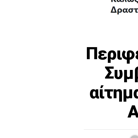
Περιφ
Συμ
αίτημ
Α