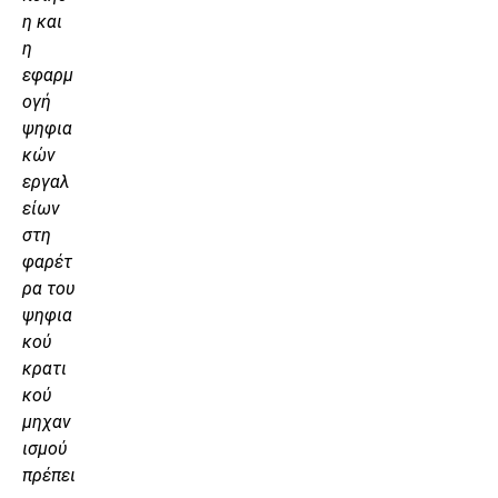
η και
η
εφαρμ
ογή
ψηφια
κών
εργαλ
είων
στη
φαρέτ
ρα του
ψηφια
κού
κρατι
κού
μηχαν
ισμού
πρέπει