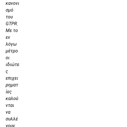
κανονι
σμό
του
GTPR.
Με το
εν
λόγω
μέτρο
οι
ιδιώτε
ς
επιχει
ρηματ
ίες
καλού
νται
να
συλλέ
γουν