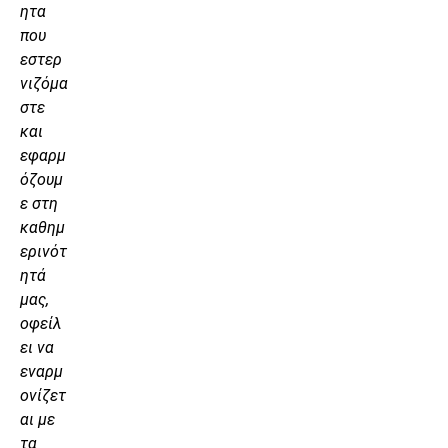
ητα
που
εστερ
νιζόμα
στε
και
εφαρμ
όζουμ
ε στη
καθημ
ερινότ
ητά
μας,
οφείλ
ει να
εναρμ
ονίζετ
αι με
τα