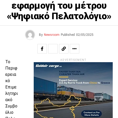
εφαρμογή του μέτρου
«Ψηφιακό Πελατολόγιο»
By
Newsroom
Published
02/05/2025
ADVERTISEMENT
Το
Περιφ
ερεια
κό
Επιμε
λητηρι
ακό
Συμβο
ύλιο