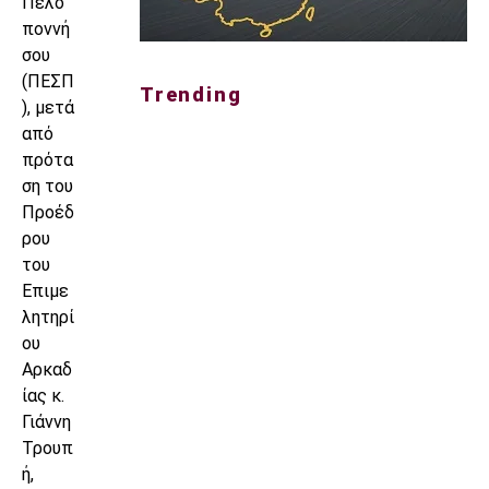
Πελο
ποννή
σου
(ΠΕΣΠ
Trending
), μετά
από
πρότα
ση του
Προέδ
ρου
του
Επιμε
λητηρί
ου
Αρκαδ
ίας κ.
Γιάννη
Τρουπ
ή,