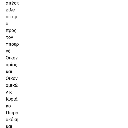
απέστ
ειλε
αίτημ
α
προς
τον
Υπουρ
γό
Οικον
ομίας
και
Οικον
ομικώ
ν κ.
Κυριά
κο
Πιερρ
ακάκη
και