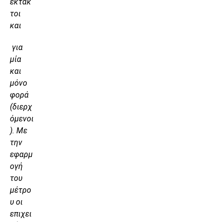
έκτακ
τοι
και
για
μία
και
μόνο
φορά
(διερχ
όμενοι
). Με
την
εφαρμ
ογή
του
μέτρο
υ οι
επιχει