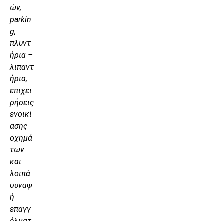
ών,
parkin
g,
πλυντ
ήρια –
λιπαντ
ήρια,
επιχει
ρήσεις
ενοικί
ασης
οχημά
των
και
λοιπά
συναφ
ή
επαγγ
έλματ