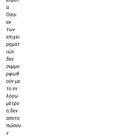
α.
Όσοι
εκ
των
επιχει
ρηματ
ιών
δεν
συμμο
ρφωθ
ούν με
το εν
λόγω
μέτρο
ή δεν
αποτυ
πώσου
ν