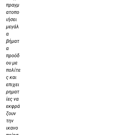
πραγμ
ατοπο
ιήσει
μεγάλ
α
βήματ
α
προόδ
ου με
πολίτε
ς και
επιχει
ρηματ
ίες να
εκφρά
ζουν
την
ικανο