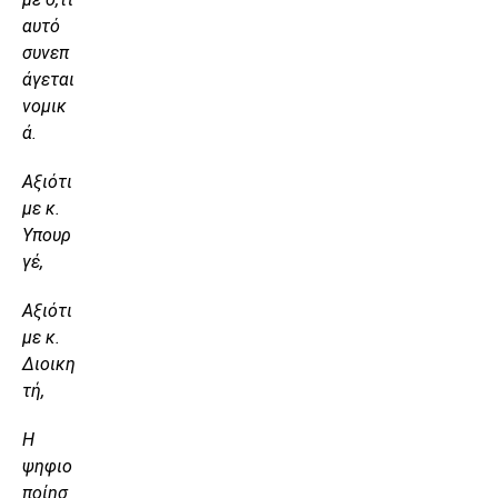
αυτό
συνεπ
άγεται
νομικ
ά.
Αξιότι
με κ.
Υπουρ
γέ,
Αξιότι
με κ.
Διοικη
τή,
Η
ψηφιο
ποίησ