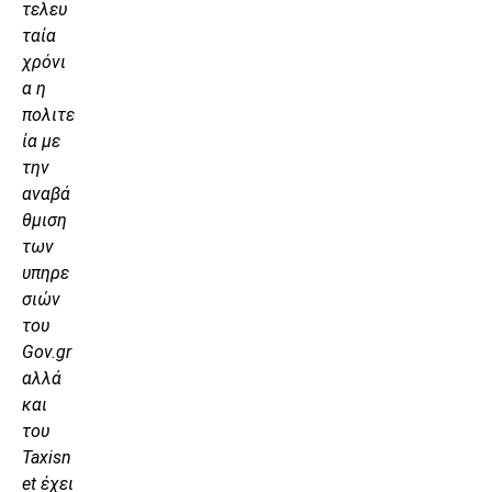
τελευ
ταία
χρόνι
α η
πολιτε
ία με
την
αναβά
θμιση
των
υπηρε
σιών
του
Gov.gr
αλλά
και
του
Taxisn
et έχει