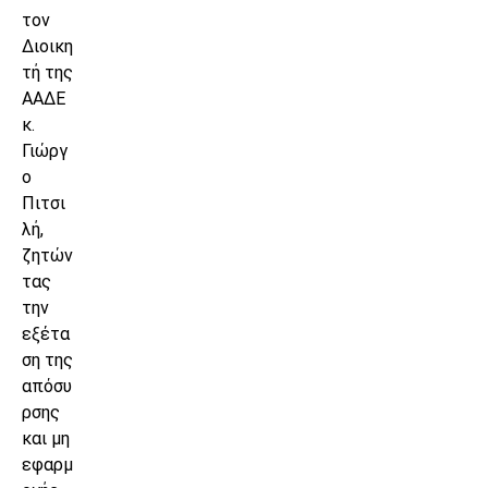
τον
Διοικη
τή της
ΑΑΔΕ
κ.
Γιώργ
ο
Πιτσι
λή,
ζητών
τας
την
εξέτα
ση της
απόσυ
ρσης
και μη
εφαρμ