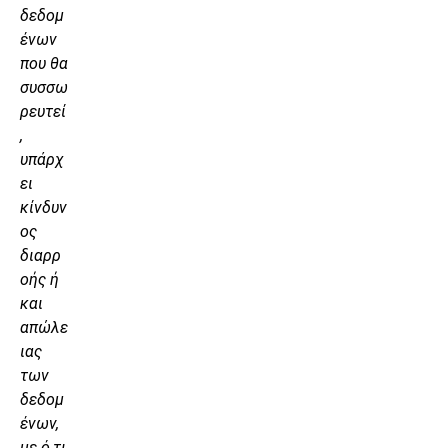
δεδομ
ένων
που θα
συσσω
ρευτεί
,
υπάρχ
ει
κίνδυν
ος
διαρρ
οής ή
και
απώλε
ιας
των
δεδομ
ένων,
με ό,τι