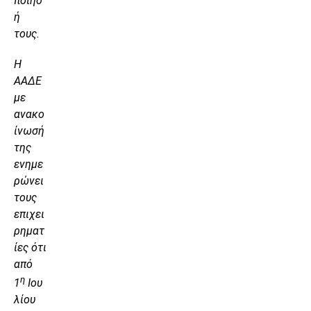
ποίησ
ή
τους.
Η
ΑΑΔΕ
με
ανακο
ίνωσή
της
ενημε
ρώνει
τους
επιχει
ρηματ
ίες ότι
από
η
1
Ιου
λίου