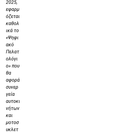
2025,
εφαρμ
όζεται
καθολ
ικά το
«Ψηφι
ακό
Πελατ
ολόγι
ο» που
θα
αφορά
συνερ
γεία
αυτοκι
νήτων
και
μοτοσ
υκλετ