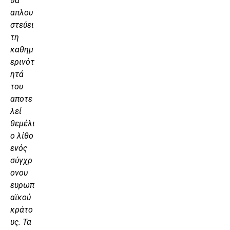
θα
απλου
στεύει
τη
καθημ
ερινότ
ητά
του
αποτε
λεί
θεμέλι
ο λίθο
ενός
σύγχρ
ονου
ευρωπ
αϊκού
κράτο
υς. Τα