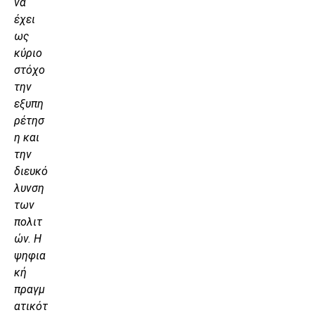
να
έχει
ως
κύριο
στόχο
την
εξυπη
ρέτησ
η και
την
διευκό
λυνση
των
πολιτ
ών. Η
ψηφια
κή
πραγμ
ατικότ