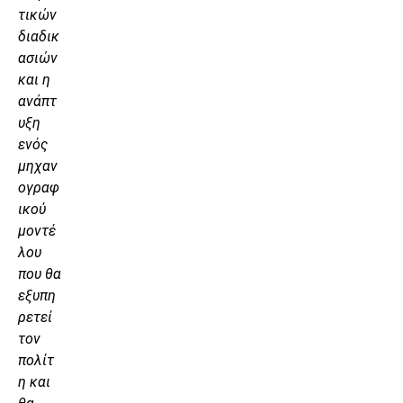
τικών
διαδικ
ασιών
και η
ανάπτ
υξη
ενός
μηχαν
ογραφ
ικού
μοντέ
λου
που θα
εξυπη
ρετεί
τον
πολίτ
η και