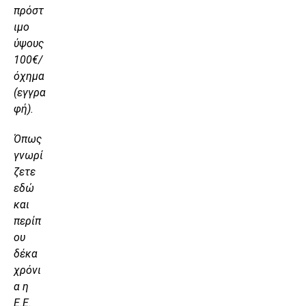
πρόστ
ιμο
ύψους
100€/
όχημα
(εγγρα
φή).
Όπως
γνωρί
ζετε
εδώ
και
περίπ
ου
δέκα
χρόνι
α η
Ε.Ε.