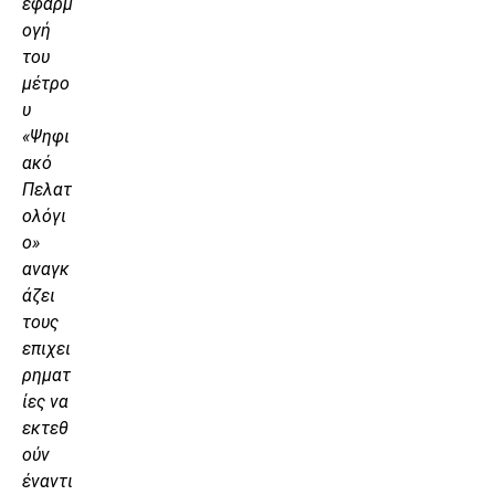
εφαρμ
ογή
του
μέτρο
υ
«Ψηφι
ακό
Πελατ
ολόγι
ο»
αναγκ
άζει
τους
επιχει
ρηματ
ίες να
εκτεθ
ούν
έναντι