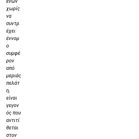
ένων
χωρίς
να
συντρ
έχει
έννομ
ο
συμφέ
ρον
από
μεριάς
πελάτ
η,
είναι
γεγον
ός που
αντιτί
θεται
στον