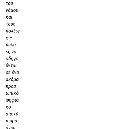
του
νόμου
και
τους
πολίτε
ς –
πελάτ
ες να
οδηγο
ύνται
σε ένα
ακόμα
προσ
ωπικό
ψηφια
κό
αποτύ
πωμα
άνευ