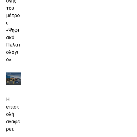
ογής
του
μέτρο
υ
«Ψηφι
ακό
Πελατ
ολόγι
ο».
Η
επιστ
ολή
αναφέ
ρει: