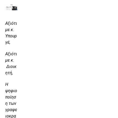
Αξιότι
με κ.
Υπουρ
γέ,
Αξιότι
με κ.
Διοικ
ητή,
Η
ψηφιο
ποίησ
η των
γραφε
ιοκρα