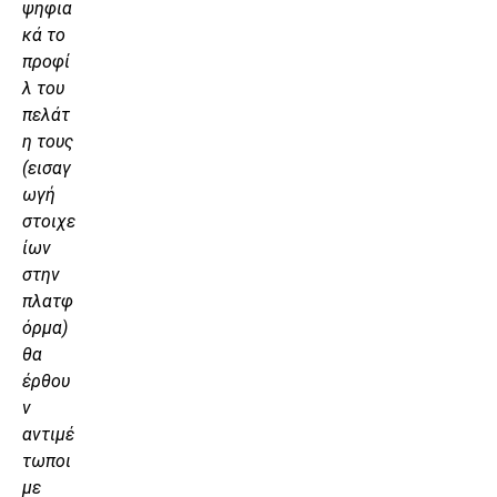
ψηφια
κά το
προφί
λ του
πελάτ
η τους
(εισαγ
ωγή
στοιχε
ίων
στην
πλατφ
όρμα)
θα
έρθου
ν
αντιμέ
τωποι
με