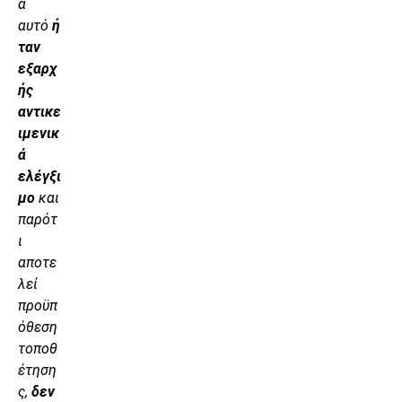
α
αυτό
ή
ταν
εξαρχ
ής
αντικε
ιμενικ
ά
ελέγξι
μο
και
παρότ
ι
αποτε
λεί
προϋπ
όθεση
τοποθ
έτηση
ς,
δεν