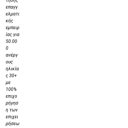
τησης
επαγγ
ελματι
κής
εμπειρ
ίας για
50.00
0
ανέργ
ους
ηλικία
ς 30+
με
100%
επιχο
ρήγησ
η των
επιχει
ρήσεω