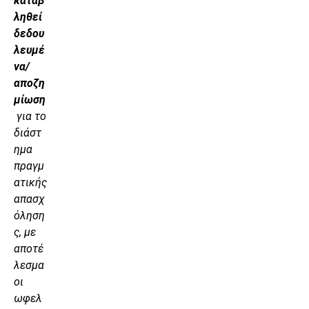
καταβ
ληθεί
δεδου
λευμέ
να/
αποζη
μίωση
για το
διάστ
ημα
πραγμ
ατικής
απασχ
όληση
ς, με
αποτέ
λεσμα
οι
ωφελ