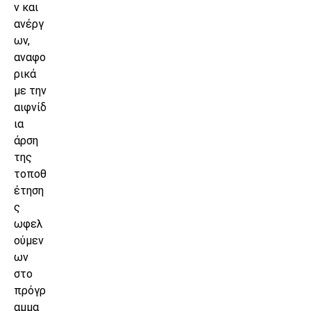
ν και
ανέργ
ων,
αναφο
ρικά
με την
αιφνίδ
ια
άρση
της
τοποθ
έτηση
ς
ωφελ
ούμεν
ων
στο
πρόγρ
αμμα