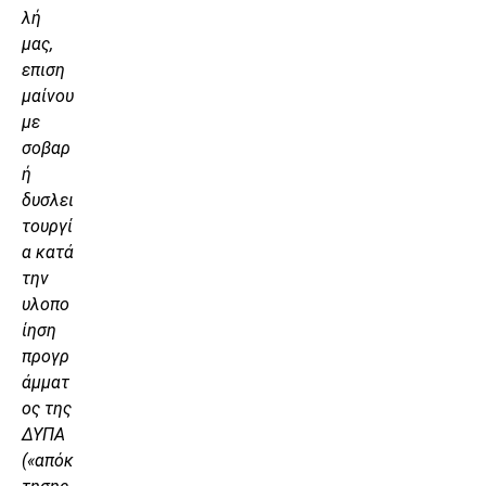
λή
μας,
επιση
μαίνου
με
σοβαρ
ή
δυσλει
τουργί
α κατά
την
υλοπο
ίηση
προγρ
άμματ
ος της
ΔΥΠΑ
(«απόκ