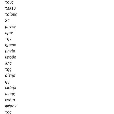
τους
τελευ
ταίους
24
μήνες
πριν
την
ημερο
μηνία
υποβο
λής
της
αίτησ
ης
εκδήλ
ωσης
ενδια
φέρον
τος