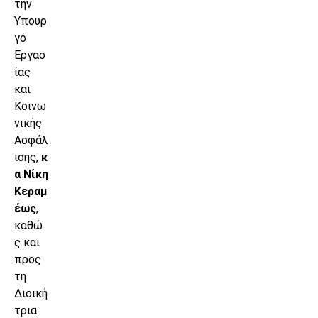
την
Υπουρ
γό
Εργασ
ίας
και
Κοινω
νικής
Ασφάλ
ισης,
κ
α Νίκη
Κεραμ
έως
,
καθώ
ς και
προς
τη
Διοική
τρια