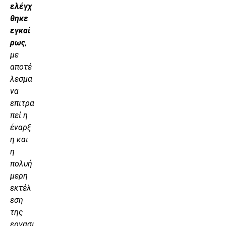
ελέγχ
θηκε
εγκαί
ρως
,
με
αποτέ
λεσμα
να
επιτρα
πεί η
έναρξ
η και
η
πολυή
μερη
εκτέλ
εση
της
εργασι