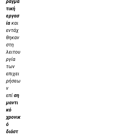
ραγμα
τική
εργασ
ία
και
εντάχ
θηκαν
στη
λειτου
ργία
των
επιχει
ρήσεω
ν
επί
ση
μαντι
κό
χρονικ
ό
διάστ