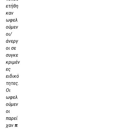
ετήθη
καν
ωφελ
ούμεν
οι/
άνεργ
οι σε
συγκε
κριμέν
ες
ειδικό
τητες.
Οι
ωφελ
ούμεν
οι
παρεί
χαν
π