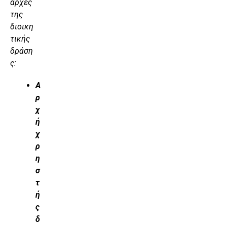
αρχές
της
διοικη
τικής
δράση
ς:
Α
ρ
χ
ή
χ
ρ
η
σ
τ
ή
ς
δ