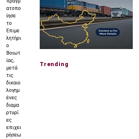
πραγμ
ατοπο
ίησε
το
Επιμε
λητήρι
ο
Βοιωτ
ίας,
Trending
μετά
τις
δικαιο
λογημ
ένες
διαμα
ρτυρί
ες
επιχει
ρήσεω