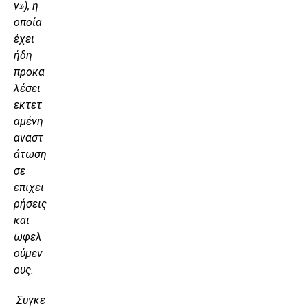
ν»), η
οποία
έχει
ήδη
προκα
λέσει
εκτετ
αμένη
αναστ
άτωση
σε
επιχει
ρήσεις
και
ωφελ
ούμεν
ους.
Συγκε