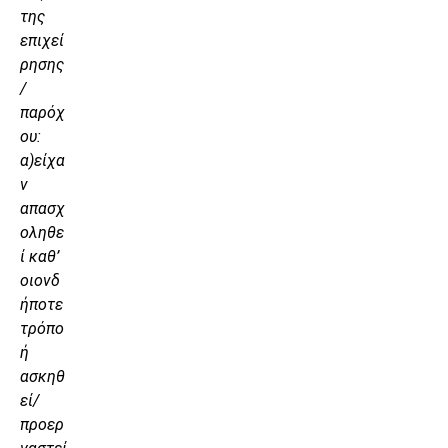
της
επιχεί
ρησης
/
παρόχ
ου:
α)είχα
ν
απασχ
οληθε
ί καθ’
οιονδ
ήποτε
τρόπο
ή
ασκηθ
εί/
προερ