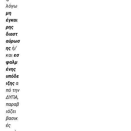
λόγω
μη
έγκαι
ρης
διαστ
αύρωσ
ης
ή/
και
εσ
φαλμ
ένης
υπόδε
ιξης
α
πό την
ΔΥΠΑ,
παραβ
ιάζει
βασικ
ές