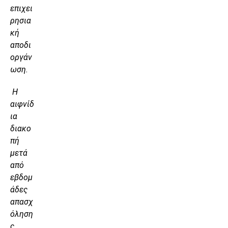
επιχει
ρησια
κή
αποδι
οργάν
ωση.
Η
αιφνίδ
ια
διακο
πή
μετά
από
εβδομ
άδες
απασχ
όληση
ς,