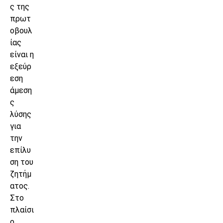
ς της
πρωτ
οβουλ
ίας
είναι η
εξεύρ
εση
άμεση
ς
λύσης
για
την
επίλυ
ση του
ζητήμ
ατος.
Στο
πλαίσι
ο