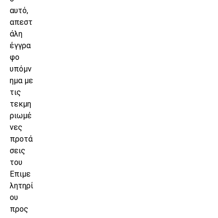
αυτό,
απεστ
άλη
έγγρα
φο
υπόμν
ημα με
τις
τεκμη
ριωμέ
νες
προτά
σεις
του
Επιμε
λητηρί
ου
προς