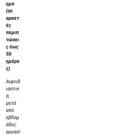
ημα
(σε
αρκετ
ές
περιπ
τώσει
ς έως
50
ημέρε
ς)
.
Αιφνιδ
ιαστικ
ά,
μετά
από
εβδομ
άδες
εργασί