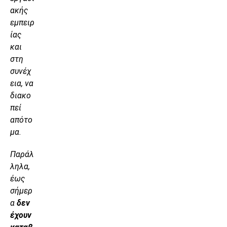
ακής
εμπειρ
ίας
και
στη
συνέχ
εια, να
διακο
πεί
απότο
μα.
Παράλ
ληλα,
έως
σήμερ
α
δεν
έχουν