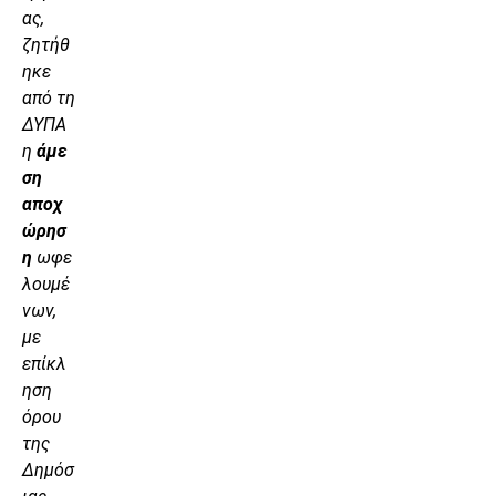
ας,
ζητήθ
ηκε
από τη
ΔΥΠΑ
η
άμε
ση
αποχ
ώρησ
η
ωφε
λουμέ
νων,
με
επίκλ
ηση
όρου
της
Δημόσ