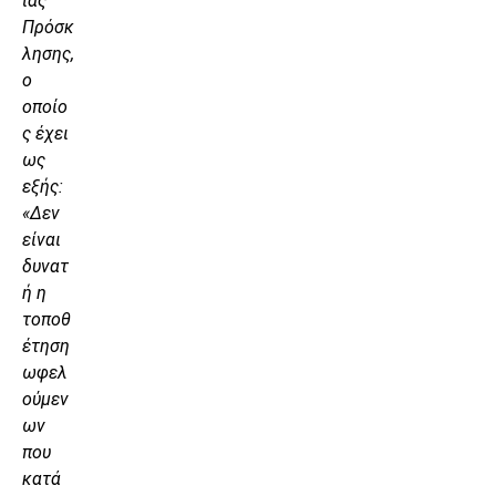
ιας
Πρόσκ
λησης,
ο
οποίο
ς έχει
ως
εξής:
«Δεν
είναι
δυνατ
ή η
τοποθ
έτηση
ωφελ
ούμεν
ων
που
κατά