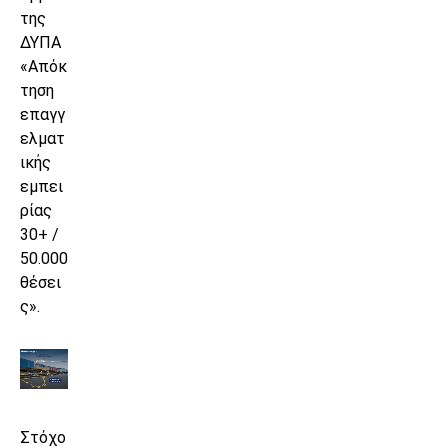
της
ΔΥΠΑ
«Απόκ
τηση
επαγγ
ελματ
ικής
εμπει
ρίας
30+ /
50.000
θέσει
ς».
Στόχο