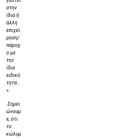
γαστεί
στην
ίδια ή
άλλη
επιχεί
ρηση/
πάροχ
ο με
την
ίδια
ειδικό
τητα…
».
Σημει
ώνουμ
ε, ότι
το
κώλυμ