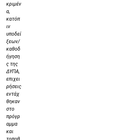
κριμέν
α,
κατόπ
ιν
υποδεί
ξεων/
καθοδ
ήγηση
ς της
ΔΥΠΑ,
επιχει
ρήσεις
εντάχ
θηκαν
στο
πρόγρ
αμμα
και
τοποθ