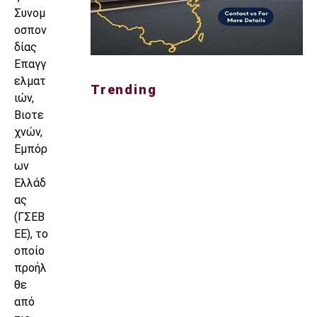
Συνομ
οσπον
δίας
Επαγγ
ελματ
Trending
ιών,
Βιοτε
χνών,
Εμπόρ
ων
Ελλάδ
ας
(ΓΣΕΒ
ΕΕ), το
οποίο
προήλ
θε
από