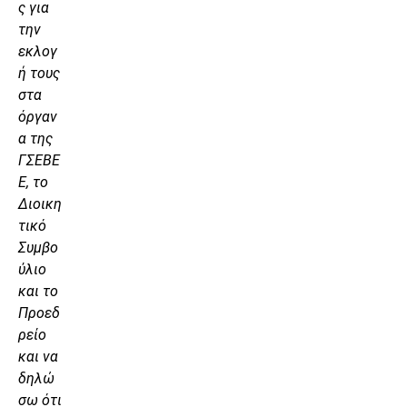
ς για
την
εκλογ
ή τους
στα
όργαν
α της
ΓΣΕΒΕ
Ε, το
Διοικη
τικό
Συμβο
ύλιο
και το
Προεδ
ρείο
και να
δηλώ
σω ότι