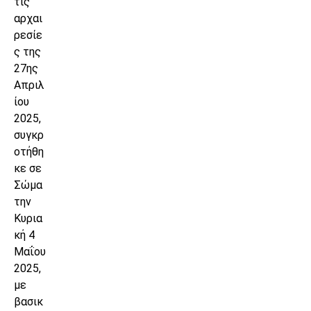
τις
αρχαι
ρεσίε
ς της
27ης
Απριλ
ίου
2025,
συγκρ
οτήθη
κε σε
Σώμα
την
Κυρια
κή 4
Μαΐου
2025,
με
βασικ