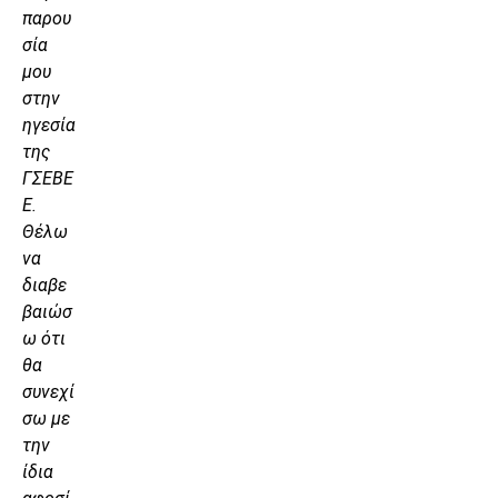
παρου
σία
μου
στην
ηγεσία
της
ΓΣΕΒΕ
Ε.
Θέλω
να
διαβε
βαιώσ
ω ότι
θα
συνεχί
σω με
την
ίδια