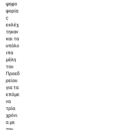
ψηφο
φορία
ς
εκλέχ
τηκαν
και τα
υπόλο
ιπα
μέλη
του
Προεδ
ρείου
για τα
επόμε
να
τρία
χρόνι
α με
την