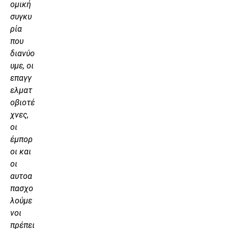
ομική
συγκυ
ρία
που
διανύο
υμε, οι
επαγγ
ελματ
οβιοτέ
χνες,
οι
έμπορ
οι και
οι
αυτοα
πασχο
λούμε
νοι
πρέπει