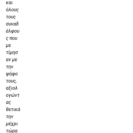
και
όλους
τους
συναδ
έλφου
ς που
με
τίμησ
αν με
την
ψήφο
τους,
αξιολ
ογώντ
ας
θετικά
την
μέχρι
τώρα