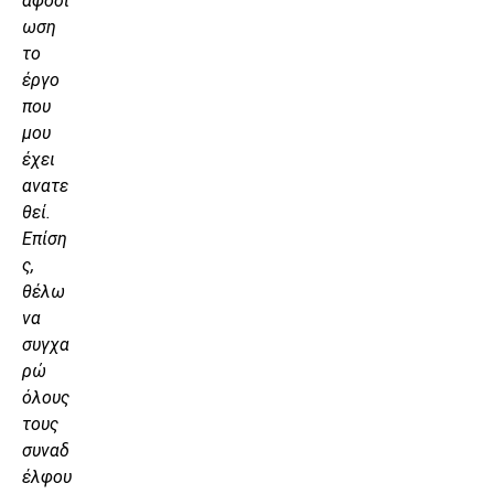
αφοσί
ωση
το
έργο
που
μου
έχει
ανατε
θεί.
Επίση
ς,
θέλω
να
συγχα
ρώ
όλους
τους
συναδ
έλφου