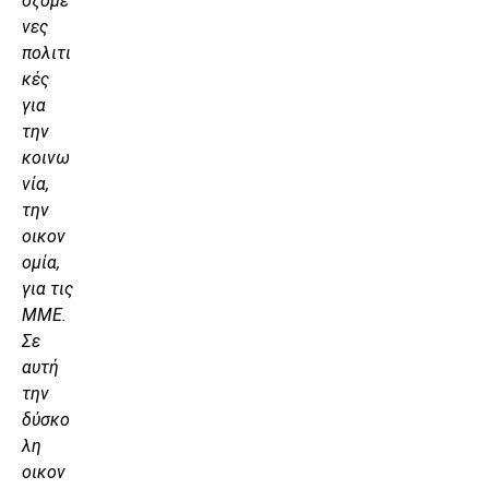
οζόμε
νες
πολιτι
κές
για
την
κοινω
νία,
την
οικον
ομία,
για τις
ΜΜΕ.
Σε
αυτή
την
δύσκο
λη
οικον