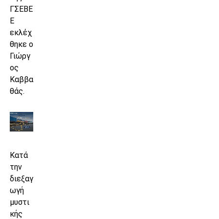
ΓΣΕΒΕ
Ε
εκλέχ
θηκε ο
Γιώργ
ος
Καββα
θάς.
Κατά
την
διεξαγ
ωγή
μυστι
κής