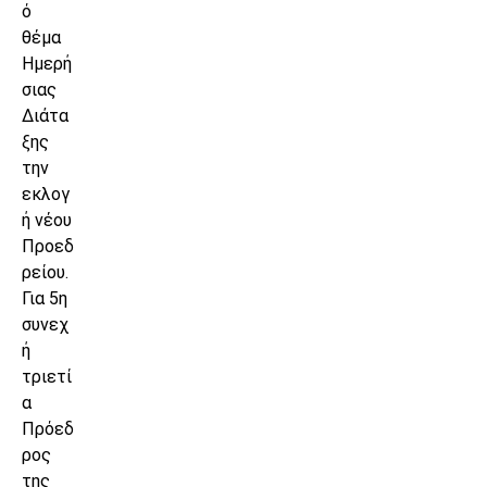
ό
θέμα
Ημερή
σιας
Διάτα
ξης
την
εκλογ
ή νέου
Προεδ
ρείου.
Για 5η
συνεχ
ή
τριετί
α
Πρόεδ
ρος
της