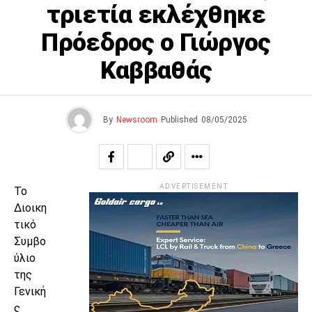
τριετία εκλέχθηκε
Πρόεδρος ο Γιώργος
Καββαθάς
By
Newsroom
Published
08/05/2025
ADVERTISEMENT
Το
Διοικη
τικό
Συμβο
ύλιο
της
Γενική
ς