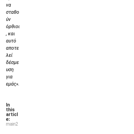
να
σταθο
ύν
όρθιοι
, και
αυτό
αποτε
λεί
δέσμε
υση
για
εμάς».
In
this
articl
e:
main2