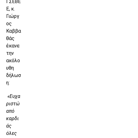
ΓΣΕΒΕ
Ε, κ.
Γιώργ
ος
Καββα
θάς
έκανε
την
ακόλο
υθη
δήλωσ
η:
«Ευχα
ριστώ
από
καρδι
άς
όλες