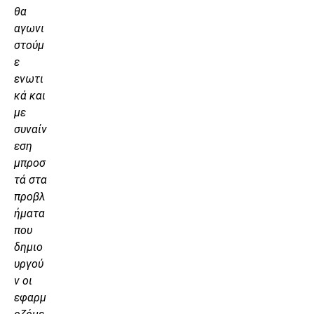
θα
αγωνι
στούμ
ε
ενωτι
κά και
με
συναίν
εση
μπροσ
τά στα
προβλ
ήματα
που
δημιο
υργού
ν οι
εφαρμ