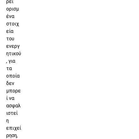
ρει
ορισμ
ένα
στοιχ
εία
του
ενεργ
ητικού
, για
τα
οποία
δεν
μπορε
ί να
ασφαλ
ιστεί
η
επιχεί
ρηση,