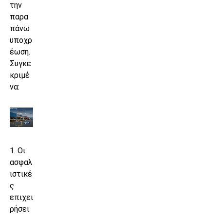
την
παρα
πάνω
υποχρ
έωση.
Συγκε
κριμέ
να:
1. Οι
ασφαλ
ιστικέ
ς
επιχει
ρήσει