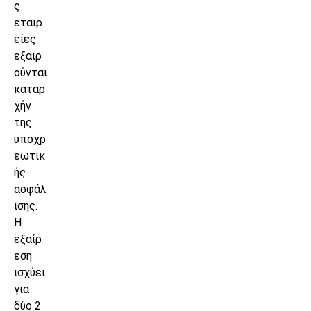
ς
εταιρ
είες
εξαιρ
ούνται
καταρ
χήν
της
υποχρ
εωτικ
ής
ασφάλ
ισης.
Η
εξαίρ
εση
ισχύει
για
δύο 2