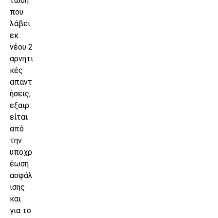
τωση
που
λάβει
εκ
νέου 2
αρνητι
κές
απαντ
ήσεις,
εξαιρ
είται
από
την
υποχρ
έωση
ασφάλ
ισης
και
για το