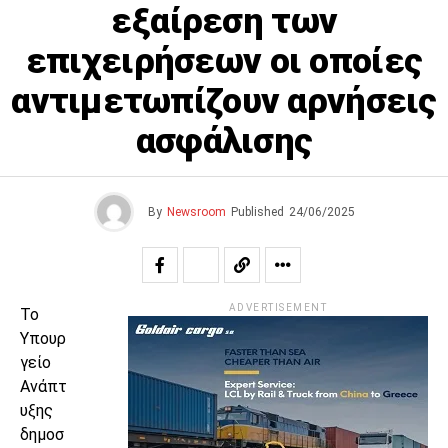
εξαίρεση των
επιχειρήσεων οι οποίες
αντιμετωπίζουν αρνήσεις
ασφάλισης
By
Newsroom
Published
24/06/2025
ADVERTISEMENT
Το
Υπουρ
γείο
Ανάπτ
υξης
δημοσ