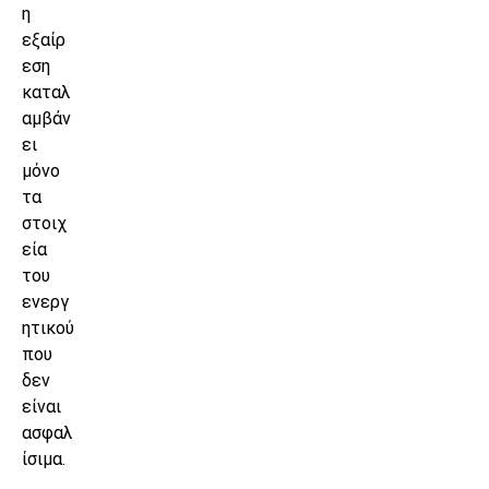
η
εξαίρ
εση
καταλ
αμβάν
ει
μόνο
τα
στοιχ
εία
του
ενεργ
ητικού
που
δεν
είναι
ασφαλ
ίσιμα.