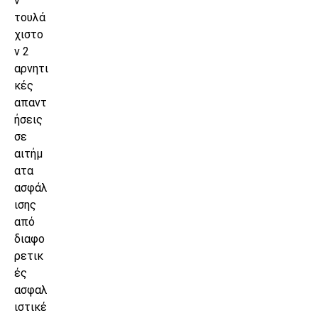
ν
τουλά
χιστο
ν 2
αρνητι
κές
απαντ
ήσεις
σε
αιτήμ
ατα
ασφάλ
ισης
από
διαφο
ρετικ
ές
ασφαλ
ιστικέ