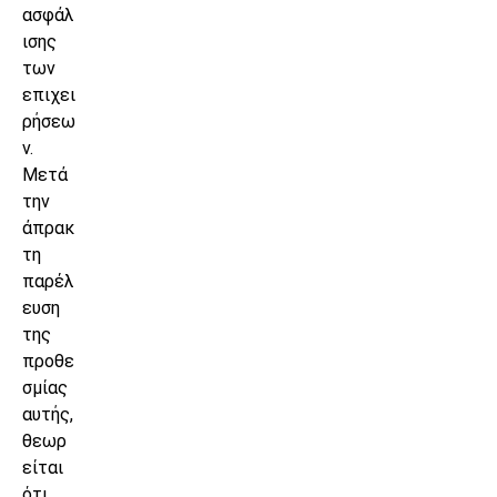
ασφάλ
ισης
των
επιχει
ρήσεω
ν.
Μετά
την
άπρακ
τη
παρέλ
ευση
της
προθε
σμίας
αυτής,
θεωρ
είται
ότι