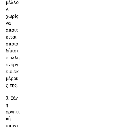
μέλλο
ν,
χωρίς
να
απαιτ
είται
οποια
δήποτ
ε άλλη
ενέργ
εια εκ
μέρου
ς της.
3. Εάν
η
αρνητι
κή
απάντ