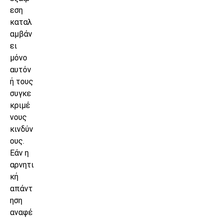
εση
καταλ
αμβάν
ει
μόνο
αυτόν
ή τους
συγκε
κριμέ
νους
κινδύν
ους.
Εάν η
αρνητι
κή
απάντ
ηση
αναφέ