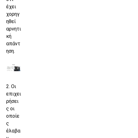
έχει
χορηγ
ηθεί
αρνητι
κή
απάντ
ηση.
2. Οι
επιχει
ρήσει
ς οι
οποίε
ς
έλαβα