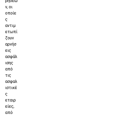
ρήσεω
ν, οι
οποίε
ς
αντιμ
ετωπί
ζουν
αρνήσ
εις
ασφάλ
ισης
από
τις
ασφαλ
ιστικέ
ς
εταιρ
είες,
από