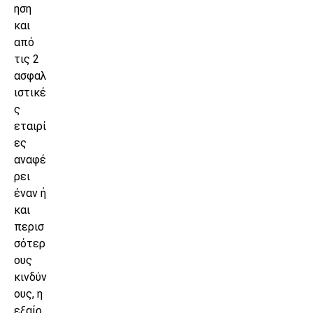
ηση
και
από
τις 2
ασφαλ
ιστικέ
ς
εταιρί
ες
αναφέ
ρει
έναν ή
και
περισ
σότερ
ους
κινδύν
ους, η
εξαίρ