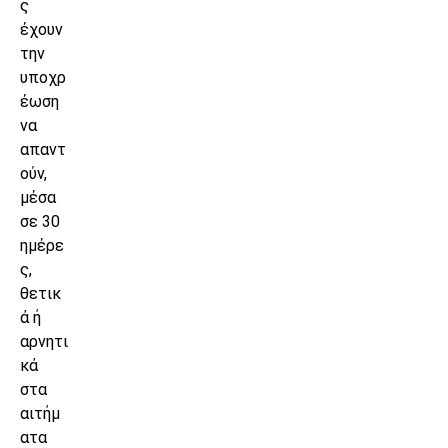
ς
έχουν
την
υποχρ
έωση
να
απαντ
ούν,
μέσα
σε 30
ημέρε
ς,
θετικ
ά ή
αρνητι
κά
στα
αιτήμ
ατα