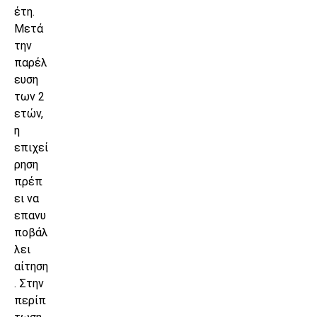
έτη.
Μετά
την
παρέλ
ευση
των 2
ετών,
η
επιχεί
ρηση
πρέπ
ει να
επανυ
ποβάλ
λει
αίτηση
. Στην
περίπ