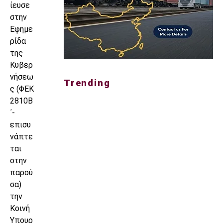
ίευσε
στην
Εφημε
ρίδα
της
Κυβερ
νήσεω
Trending
ς (ΦΕΚ
2810Β
΄-
επισυ
νάπτε
ται
στην
παρού
σα)
την
Κοινή
Υπουρ