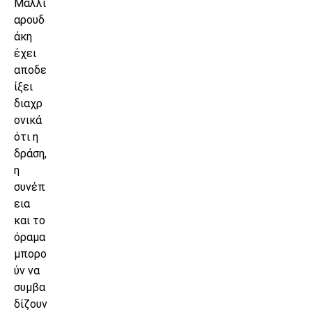
Μαλλι
αρουδ
άκη
έχει
αποδε
ίξει
διαχρ
ονικά
ότι η
δράση,
η
συνέπ
εια
και το
όραμα
μπορο
ύν να
συμβα
δίζουν