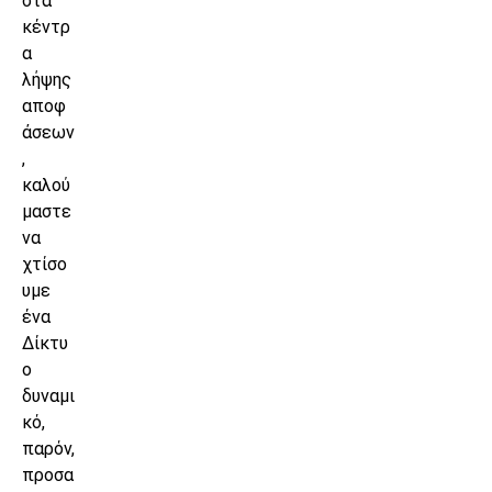
στα
κέντρ
α
λήψης
αποφ
άσεων
,
καλού
μαστε
να
χτίσο
υμε
ένα
Δίκτυ
ο
δυναμι
κό,
παρόν,
προσα