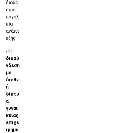
διαθέ
σιμα
εργαλ
εία
ανάπτ
υξης.
· Η
διασύ
νδεση
με
διεθν
ή
δίκτυ
α
γυναι
κείας
επιχε
ιρημα