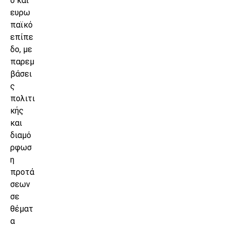
ό και
ευρω
παϊκό
επίπε
δο, με
παρεμ
βάσει
ς
πολιτι
κής
και
διαμό
ρφωσ
η
προτά
σεων
σε
θέματ
α