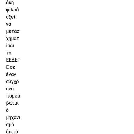
άκη
φιλοδ
οξεί
να
μετασ
χηματ
ίσει
το
ΕΕΔΕΓ
Ε σε
έναν
σύγχρ
ονο,
παρεμ
βατικ
ό
μηχανι
σμό
δικτύ