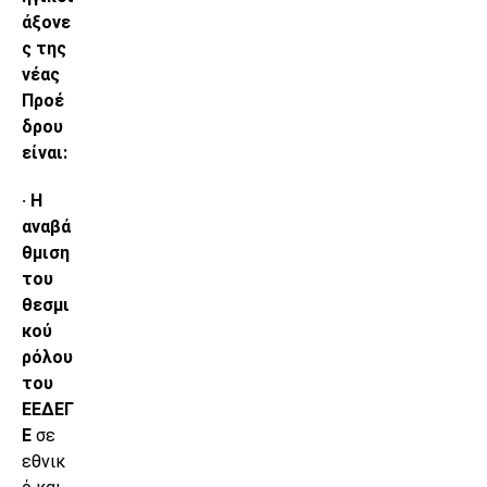
άξονε
ς της
νέας
Προέ
δρου
είναι:
· Η
αναβά
θμιση
του
θεσμι
κού
ρόλου
του
ΕΕΔΕΓ
Ε
σε
εθνικ