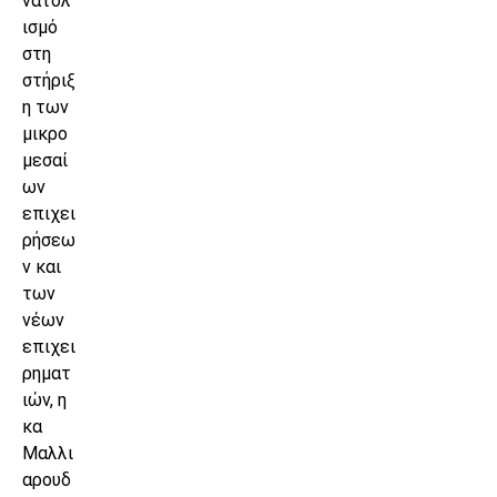
νατολ
ισμό
στη
στήριξ
η των
μικρο
μεσαί
ων
επιχει
ρήσεω
ν και
των
νέων
επιχει
ρηματ
ιών, η
κα
Μαλλι
αρουδ