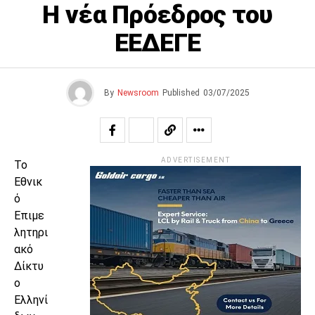
Η νέα Πρόεδρος του
ΕΕΔΕΓΕ
By
Newsroom
Published
03/07/2025
ADVERTISEMENT
Το
Εθνικ
ό
Επιμε
λητηρι
ακό
Δίκτυ
ο
Ελληνί