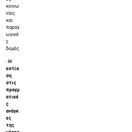
κοινω
νίες
και
παραγ
ωγικέ
ς
δομές.
· Η
εστία
ση
στις
πραγμ
ατικέ
ς
ανάγκ
ες
της