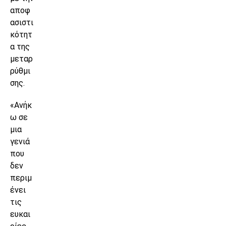
αποφ
ασιστι
κότητ
α της
μεταρ
ρύθμι
σης.
«Ανήκ
ω σε
μια
γενιά
που
δεν
περιμ
ένει
τις
ευκαι