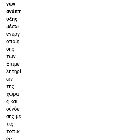
νων
ανάπτ
υξης
,
μέσω
ενεργ
οποίη
σης
των
Επιμε
λητηρί
ων
της
χώρα
ς και
σύνδε
σης με
τις
τοπικ
ές