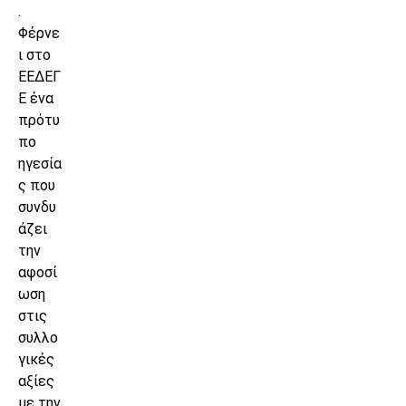
.
Φέρνε
ι στο
ΕΕΔΕΓ
Ε ένα
πρότυ
πο
ηγεσία
ς που
συνδυ
άζει
την
αφοσί
ωση
στις
συλλο
γικές
αξίες
με την