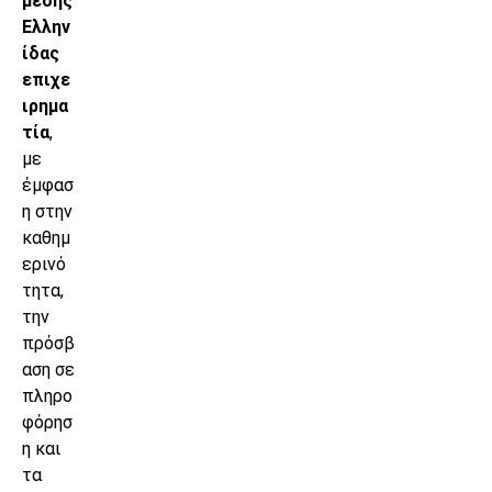
μέσης
Ελλην
ίδας
επιχε
ιρημα
τία
,
με
έμφασ
η στην
καθημ
ερινό
τητα,
την
πρόσβ
αση σε
πληρο
φόρησ
η και
τα