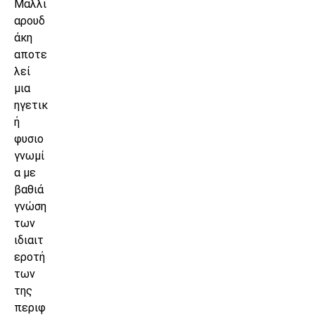
Μαλλι
αρουδ
άκη
αποτε
λεί
μια
ηγετικ
ή
φυσιο
γνωμί
α με
βαθιά
γνώση
των
ιδιαιτ
εροτή
των
της
περιφ