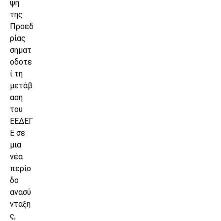
ψη
της
Προεδ
ρίας
σηματ
οδοτε
ί τη
μετάβ
αση
του
ΕΕΔΕΓ
Ε σε
μια
νέα
περίο
δο
ανασύ
νταξη
ς,