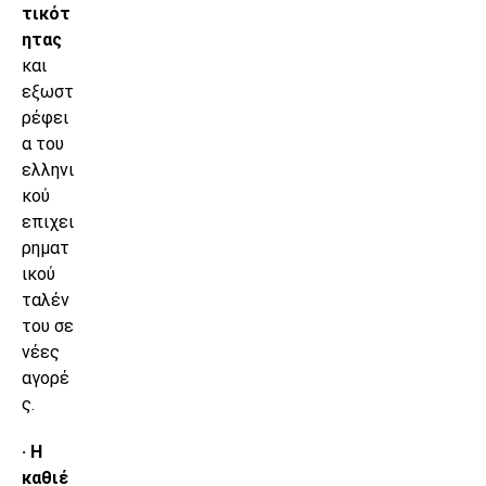
τικότ
ητας
και
εξωστ
ρέφει
α του
ελληνι
κού
επιχει
ρηματ
ικού
ταλέν
του σε
νέες
αγορέ
ς.
· Η
καθιέ