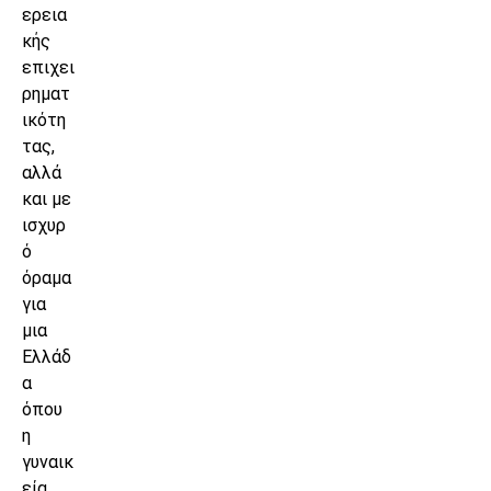
ερεια
κής
επιχει
ρηματ
ικότη
τας,
αλλά
και με
ισχυρ
ό
όραμα
για
μια
Ελλάδ
α
όπου
η
γυναικ
εία