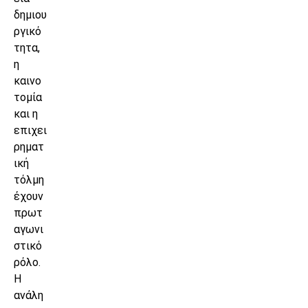
δημιου
ργικό
τητα,
η
καινο
τομία
και η
επιχει
ρηματ
ική
τόλμη
έχουν
πρωτ
αγωνι
στικό
ρόλο.
Η
ανάλη