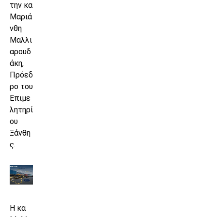
την κα
Μαριά
νθη
Μαλλι
αρουδ
άκη,
Πρόεδ
ρο του
Επιμε
λητηρί
ου
Ξάνθη
ς.
Η κα