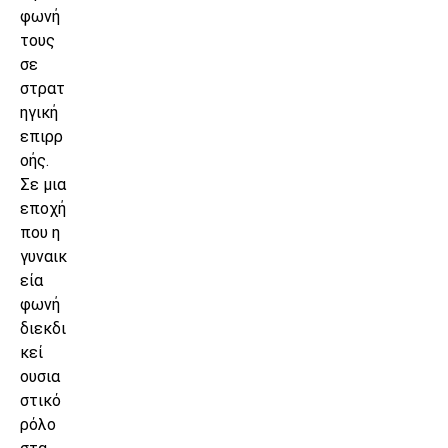
φωνή
τους
σε
στρατ
ηγική
επιρρ
οής.
Σε μια
εποχή
που η
γυναικ
εία
φωνή
διεκδι
κεί
ουσια
στικό
ρόλο