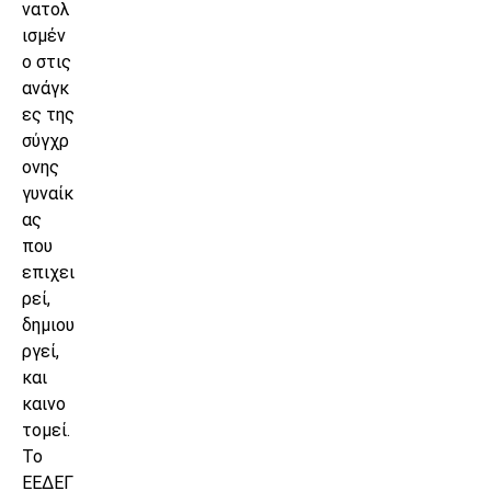
νατολ
ισμέν
ο στις
ανάγκ
ες της
σύγχρ
ονης
γυναίκ
ας
που
επιχει
ρεί,
δημιου
ργεί,
και
καινο
τομεί.
Το
ΕΕΔΕΓ