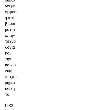
ρημάτ
ων με
έμφασ
η στη
βιωσι
μότητ
α, την
τεχνο
λογία
και
την
κοινω
νική
επιχει
ρηματ
ικότη
τα.
Η κα