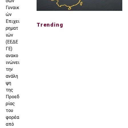
δων
Γυναικ
ών
Επιχει
Trending
ρηματ
ιών
(ΕΕΔΕ
ΓΕ)
ανακο
ινώνει
την
ανάλη
ψη
της
Προεδ
ρίας
του
φορέα
από