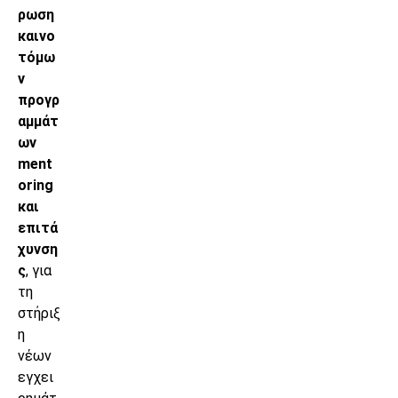
ρωση
καινο
τόμω
ν
προγρ
αμμάτ
ων
ment
oring
και
επιτά
χυνση
ς
, για
τη
στήριξ
η
νέων
εγχει