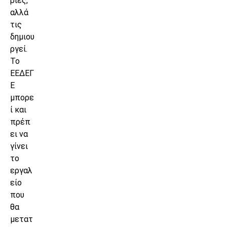
ρίες,
αλλά
τις
δημιου
ργεί.
Το
ΕΕΔΕΓ
Ε
μπορε
ί και
πρέπ
ει να
γίνει
το
εργαλ
είο
που
θα
μετατ