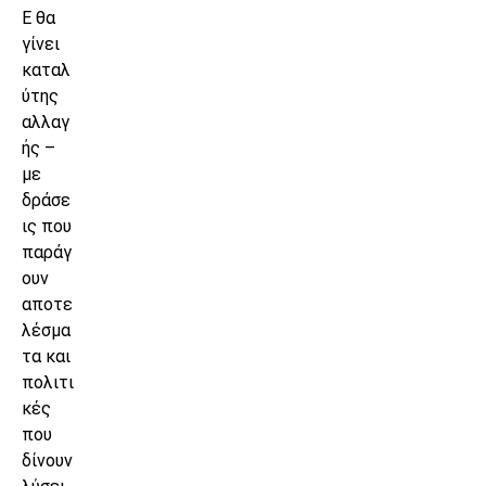
Ε θα
γίνει
καταλ
ύτης
αλλαγ
ής –
με
δράσε
ις που
παράγ
ουν
αποτε
λέσμα
τα και
πολιτι
κές
που
δίνουν