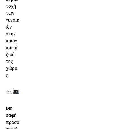
τοχή
των
γυναικ
ών
στην
οικον
ομική
ζωή
της
χώρα
ς.
Με
σαφή
προσα