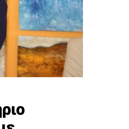
ήριο
με