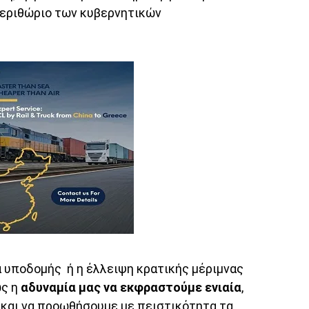
περιθώριο των κυβερνητικών
α υποδομής ή η έλλειψη κρατικής μέριμνας
ως η
αδυναμία μας να εκφραστούμε ενιαία
,
 και να προωθήσουμε με πειστικότητα τα