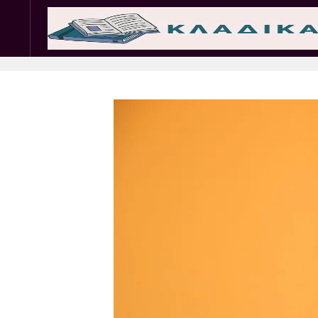
Σωματεία
Εμπ. 