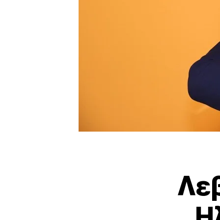
Λεβ
Η