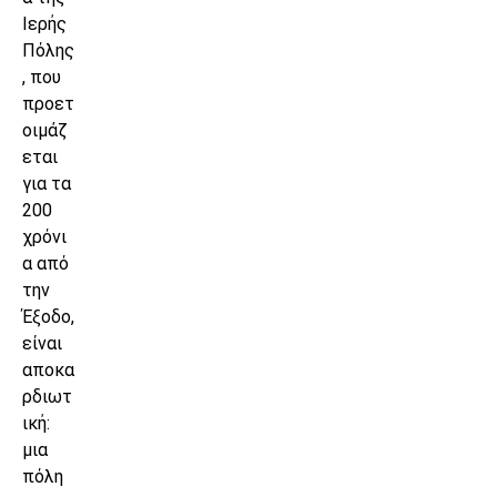
Ιερής
Πόλης
, που
προετ
οιμάζ
εται
για τα
200
χρόνι
α από
την
Έξοδο,
είναι
αποκα
ρδιωτ
ική:
μια
πόλη