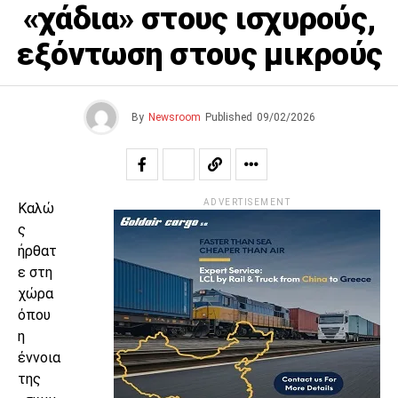
«χάδια» στους ισχυρούς,
εξόντωση στους μικρούς
By
Newsroom
Published
09/02/2026
ADVERTISEMENT
Καλώ
ς
ήρθατ
ε στη
χώρα
όπου
η
έννοια
της