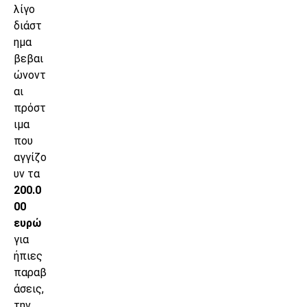
λίγο
διάστ
ημα
βεβαι
ώνοντ
αι
πρόστ
ιμα
που
αγγίζο
υν τα
200.0
00
ευρώ
για
ήπιες
παραβ
άσεις,
την