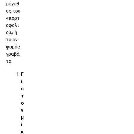
μέγεθ
ος του
«πορτ
οφολι
ού» ή
το αν
φοράς
γραβά
τα:
Γ
ι
α
τ
ο
ν
μ
ι
κ