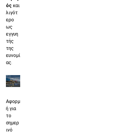
ός
και
λιγότ
ερο
ως
εγγυη
τής
της
ευνομί
ας.
Αφορμ
ή για
το
σημερ
ινό