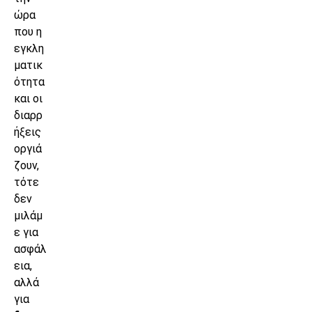
ώρα
που η
εγκλη
ματικ
ότητα
και οι
διαρρ
ήξεις
οργιά
ζουν,
τότε
δεν
μιλάμ
ε για
ασφάλ
εια,
αλλά
για