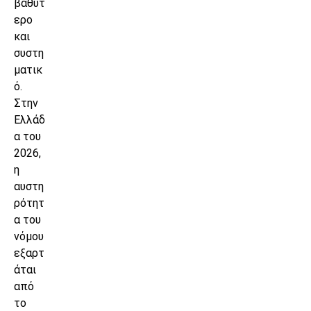
βαθύτ
ερο
και
συστη
ματικ
ό.
Στην
Ελλάδ
α του
2026,
η
αυστη
ρότητ
α του
νόμου
εξαρτ
άται
από
το