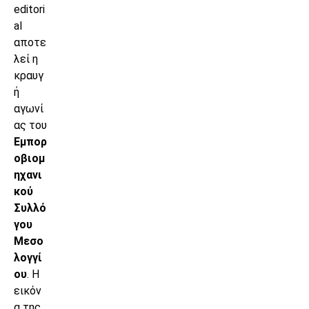
editori
al
αποτε
λεί η
κραυγ
ή
αγωνί
ας του
Εμπορ
οβιομ
ηχανι
κού
Συλλό
γου
Μεσο
λογγί
ου
. Η
εικόν
α της