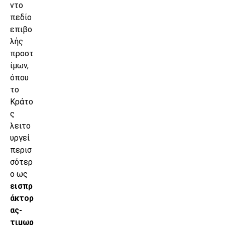
ντο
πεδίο
επιβο
λής
προστ
ίμων,
όπου
το
Κράτο
ς
λειτο
υργεί
περισ
σότερ
ο ως
εισπρ
άκτορ
ας-
τιμωρ