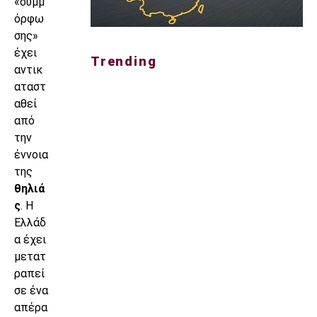
«συμμ
όρφω
σης»
έχει
Trending
αντικ
αταστ
αθεί
από
την
έννοια
της
θηλιά
ς
. Η
Ελλάδ
α έχει
μετατ
ραπεί
σε ένα
απέρα