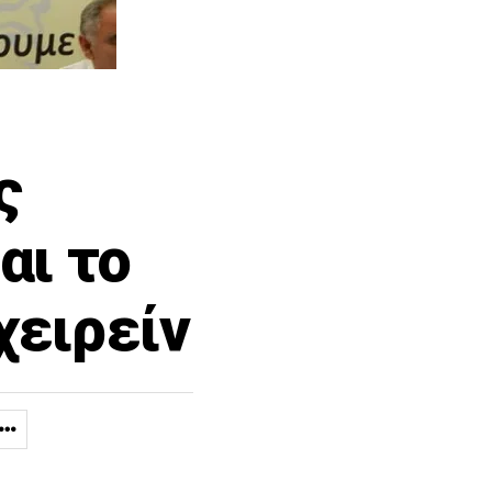
ς
αι το
χειρείν