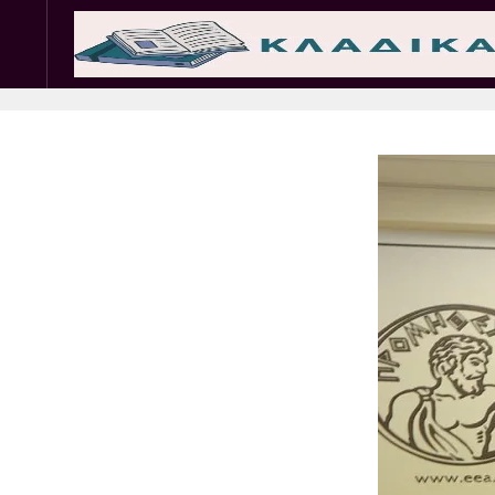
Σωματεία
Εμπ. 