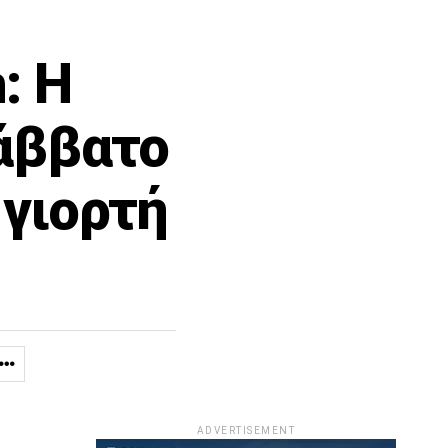
: Η
Σάββατο
 γιορτή
ADVERTISEMENT