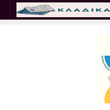
Σωματεία
Εμπ. 