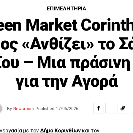
ΕΠΙΜΕΛΗΤΉΡΙΑ
een Market Corinth
ος «Ανθίζει» το 
ου – Μια πράσινη
για την Αγορά
By
Newsroom
Published
17/05/2026
υνεργασία με τον
Δήμο Κορινθίων
και τον