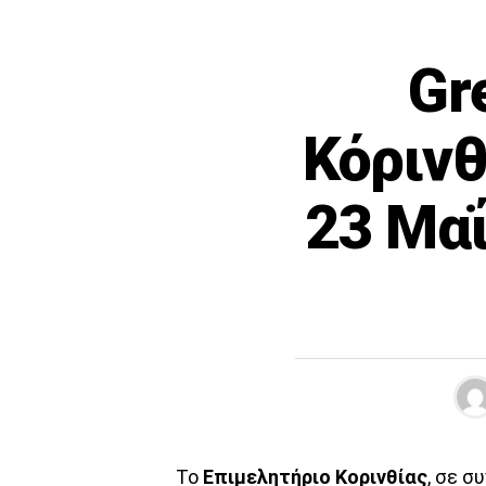
Gr
Κόρινθ
23 Μαΐ
Το
Επιμελητήριο Κορινθίας
, σε σ