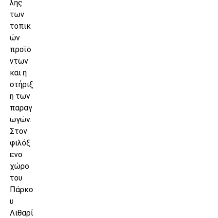
λής
των
τοπικ
ών
προϊό
ντων
και η
στήριξ
η των
παραγ
ωγών.
Στον
φιλόξ
ενο
χώρο
του
Πάρκο
υ
Λιθαρί