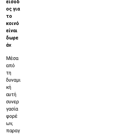
είσοδ
ος για
το
κοινό
είναι
δωρε
άν
.
Μέσα
από
τη
δυναμι
κή
αυτή
συνερ
γασία
φορέ
ων,
παραγ