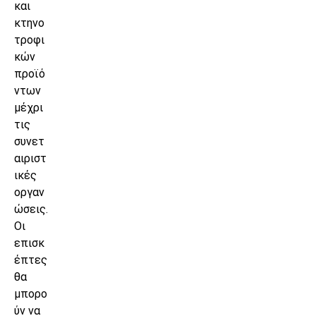
και
κτηνο
τροφι
κών
προϊό
ντων
μέχρι
τις
συνετ
αιριστ
ικές
οργαν
ώσεις.
Οι
επισκ
έπτες
θα
μπορο
ύν να