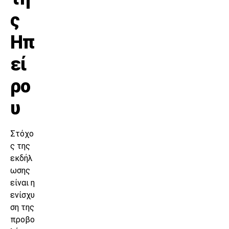
ς
Ηπ
εί
ρο
υ
Στόχο
ς της
εκδήλ
ωσης
είναι η
ενίσχυ
ση της
προβο