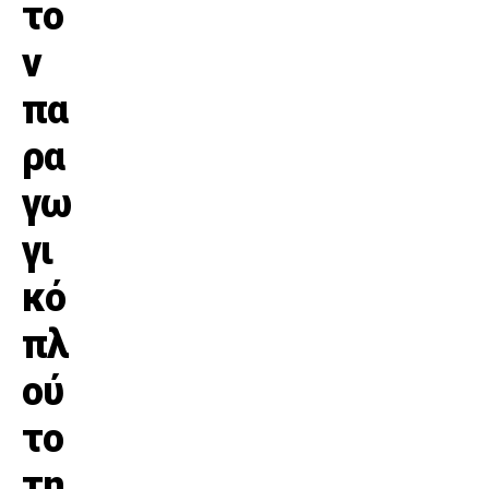
το
ν
πα
ρα
γω
γι
κό
πλ
ού
το
τη