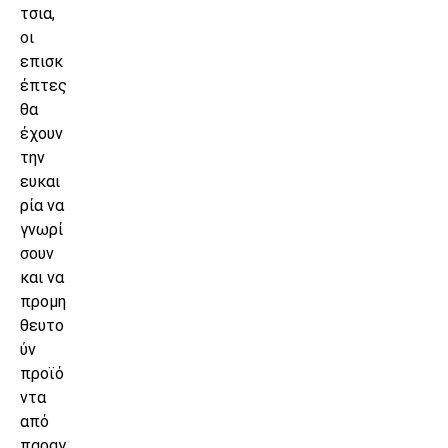
τσια,
οι
επισκ
έπτες
θα
έχουν
την
ευκαι
ρία να
γνωρί
σουν
και να
προμη
θευτο
ύν
προϊό
ντα
από
παραγ