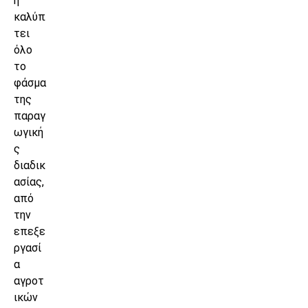
η
καλύπ
τει
όλο
το
φάσμα
της
παραγ
ωγική
ς
διαδικ
ασίας,
από
την
επεξε
ργασί
α
αγροτ
ικών