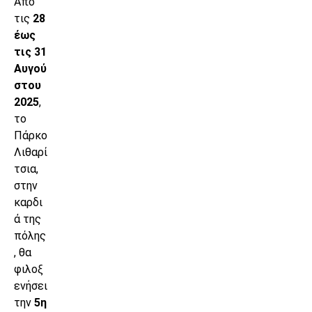
Από
τις
28
έως
τις 31
Αυγού
στου
2025
,
το
Πάρκο
Λιθαρί
τσια,
στην
καρδι
ά της
πόλης
, θα
φιλοξ
ενήσει
την
5η