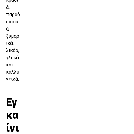
κρασι
ά,
παραδ
οσιακ
ά
ζυμαρ
ικά,
λικέρ,
γλυκά
και
καλλυ
ντικά.
Εγ
κα
ίνι