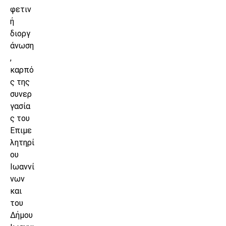
φετιν
ή
διοργ
άνωση
,
καρπό
ς της
συνερ
γασία
ς του
Επιμε
λητηρί
ου
Ιωαννί
νων
και
του
Δήμου