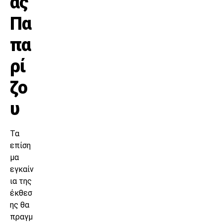
ας
Πα
πα
ρί
ζο
υ
Τα
επίση
μα
εγκαίν
ια της
έκθεσ
ης θα
πραγμ