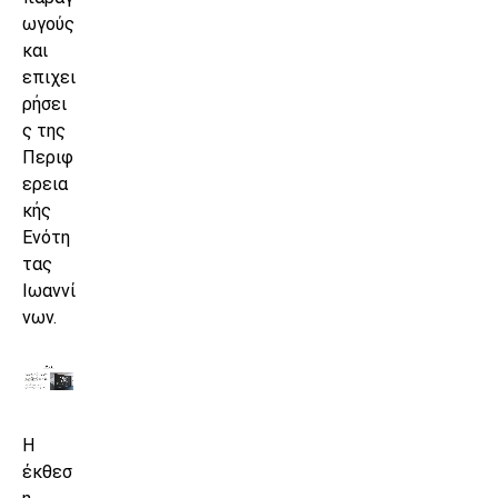
ωγούς
και
επιχει
ρήσει
ς της
Περιφ
ερεια
κής
Ενότη
τας
Ιωαννί
νων.
Η
έκθεσ