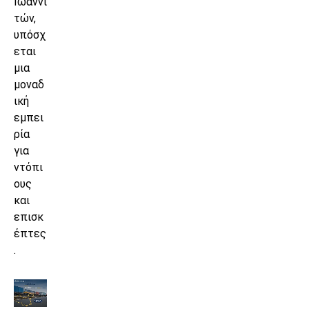
Ιωαννι
τών,
υπόσχ
εται
μια
μοναδ
ική
εμπει
ρία
για
ντόπι
ους
και
επισκ
έπτες
.