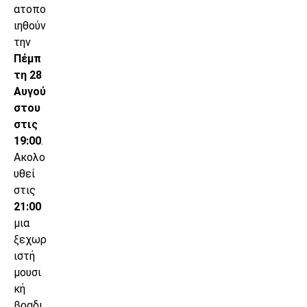
ατοπο
ιηθούν
την
Πέμπ
τη 28
Αυγού
στου
στις
19:00
.
Ακολο
υθεί
στις
21:00
μια
ξεχωρ
ιστή
μουσι
κή
βραδι