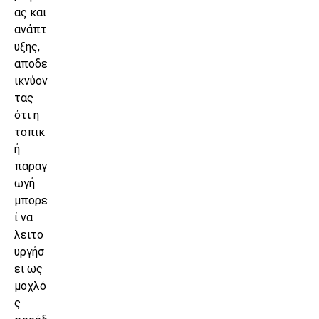
ας και
ανάπτ
υξης,
αποδε
ικνύον
τας
ότι η
τοπικ
ή
παραγ
ωγή
μπορε
ί να
λειτο
υργήσ
ει ως
μοχλό
ς