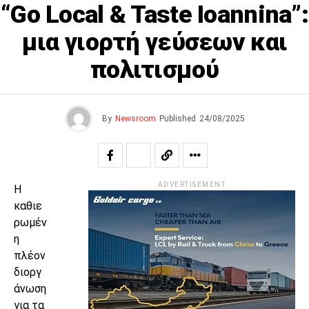
“Go Local & Taste Ioannina”:
μια γιορτή γεύσεων και
πολιτισμού
By
Newsroom
Published
24/08/2025
ADVERTISEMENT
Η
καθιε
ρωμέν
η
πλέον
διοργ
άνωση
για τα