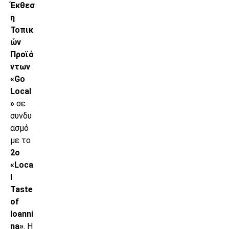
Έκθεσ
η
Τοπικ
ών
Προϊό
ντων
«Go
Local
»
σε
συνδυ
ασμό
με το
2ο
«Loca
l
Taste
of
Ioanni
na»
. Η