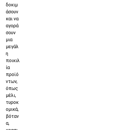
δοκιμ
άσουν
και να
αγορά
σουν
μια
μεγάλ
η
ποικιλ
ία
προϊό
ντων,
όπως
μέλι,
τυροκ
ομικά,
βόταν
α,