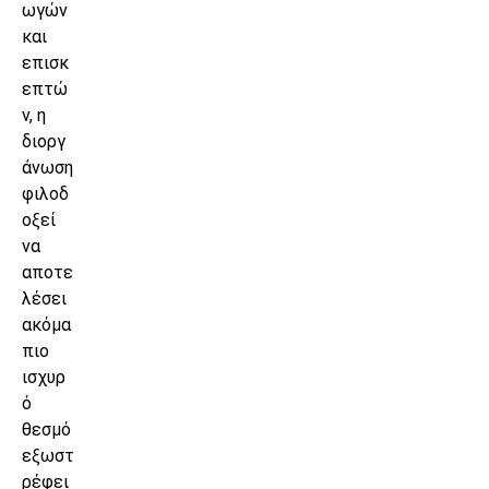
ωγών
και
επισκ
επτώ
ν, η
διοργ
άνωση
φιλοδ
οξεί
να
αποτε
λέσει
ακόμα
πιο
ισχυρ
ό
θεσμό
εξωστ
ρέφει