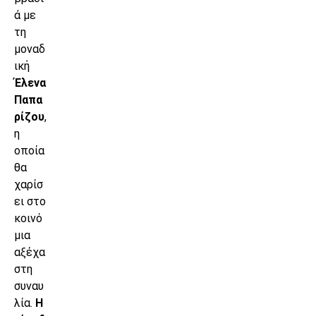
ά με
τη
μοναδ
ική
Έλενα
Παπα
ρίζου
,
η
οποία
θα
χαρίσ
ει στο
κοινό
μια
αξέχα
στη
συναυ
λία.
Η