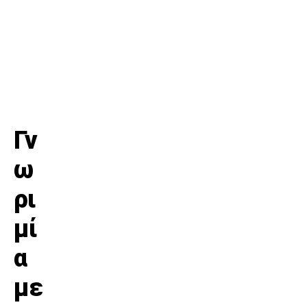
Γν
ω
ρι
μί
α
με