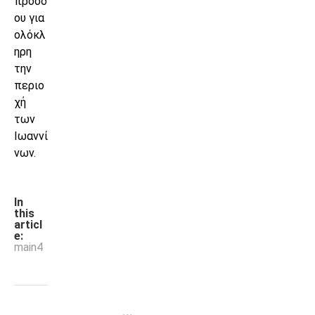
προόδ
ου για
ολόκλ
ηρη
την
περιο
χή
των
Ιωαννί
νων.
In
this
articl
e:
main4