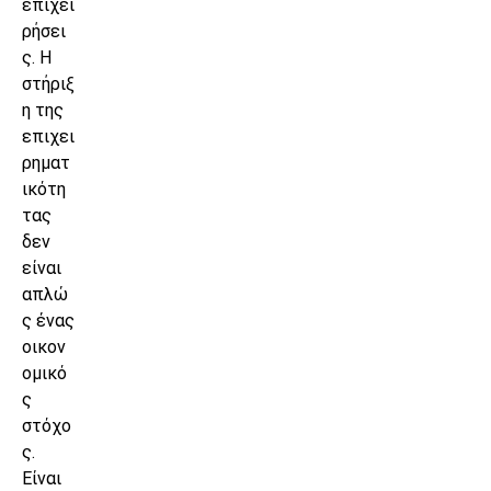
επιχει
ρήσει
ς. Η
στήριξ
η της
επιχει
ρηματ
ικότη
τας
δεν
είναι
απλώ
ς ένας
οικον
ομικό
ς
στόχο
ς.
Είναι