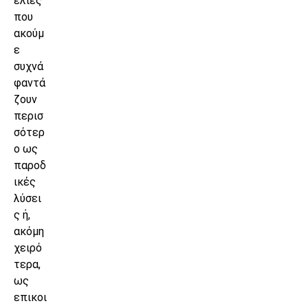
ελίες
που
ακούμ
ε
συχνά
φαντά
ζουν
περισ
σότερ
ο ως
παροδ
ικές
λύσει
ς ή,
ακόμη
χειρό
τερα,
ως
επικοι