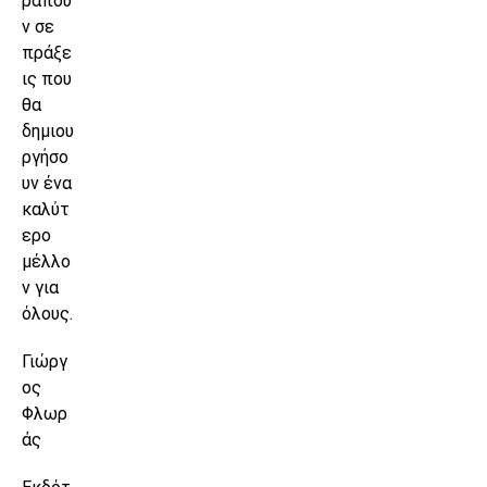
ραπού
ν σε
πράξε
ις που
θα
δημιου
ργήσο
υν ένα
καλύτ
ερο
μέλλο
ν για
όλους.
Γιώργ
ος
Φλωρ
άς