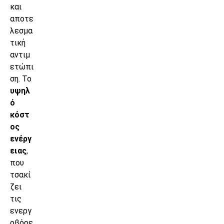
και
αποτε
λεσμα
τική
αντιμ
ετώπι
ση. Το
υψηλ
ό
κόστ
ος
ενέργ
ειας
,
που
τσακί
ζει
τις
ενεργ
οβόρε