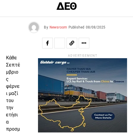
ΔΕΘ
By
Newsroom
Published
08/08/2025
ADVERTISEMENT
Κάθε
Σεπτέ
μβριο
ς
φέρνε
ι μαζί
του
την
ετήσι
α
προσμ