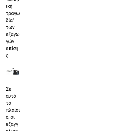
ική
τραγω
δία”
των
εξαγω
γών
επίση
ς.
Σε
αυτό
το
πλαίσι
ο, οι
εξαγγ