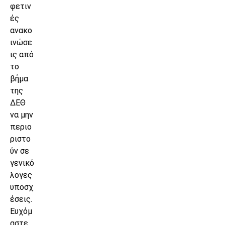
φετιν
ές
ανακο
ινώσε
ις από
το
βήμα
της
ΔΕΘ
να μην
περιο
ριστο
ύν σε
γενικό
λογες
υποσχ
έσεις.
Ευχόμ
αστε