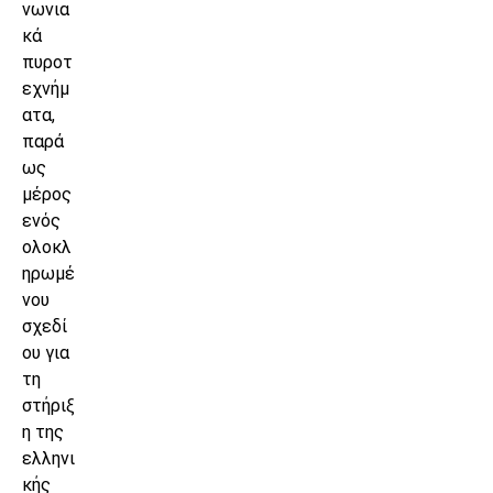
νωνια
κά
πυροτ
εχνήμ
ατα,
παρά
ως
μέρος
ενός
ολοκλ
ηρωμέ
νου
σχεδί
ου για
τη
στήριξ
η της
ελληνι
κής