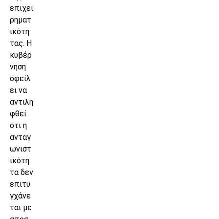
επιχει
ρηματ
ικότη
τας. Η
κυβέρ
νηση
οφείλ
ει να
αντιλη
φθεί
ότι η
ανταγ
ωνιστ
ικότη
τα δεν
επιτυ
γχάνε
ται με