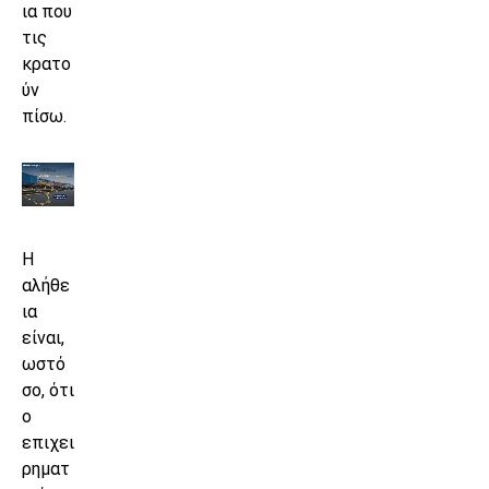
ια που
τις
κρατο
ύν
πίσω.
Η
αλήθε
ια
είναι,
ωστό
σο, ότι
ο
επιχει
ρηματ