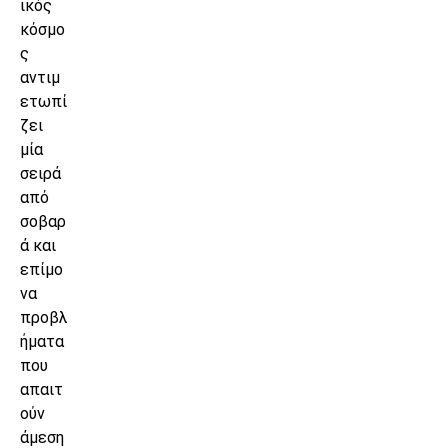
ικός
κόσμο
ς
αντιμ
ετωπί
ζει
μία
σειρά
από
σοβαρ
ά και
επίμο
να
προβλ
ήματα
που
απαιτ
ούν
άμεση