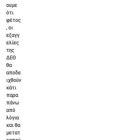
ουμε
ότι
φέτος
, οι
εξαγγ
ελίες
της
ΔΕΘ
θα
αποδε
ιχθούν
κάτι
παρα
πάνω
από
λόγια
και θα
μετατ