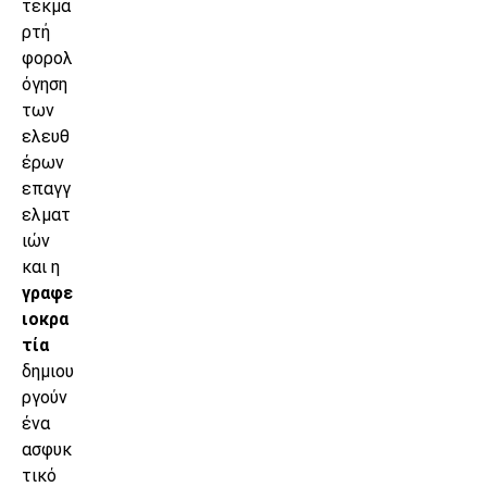
τεκμα
ρτή
φορολ
όγηση
των
ελευθ
έρων
επαγγ
ελματ
ιών
και η
γραφε
ιοκρα
τία
δημιου
ργούν
ένα
ασφυκ
τικό