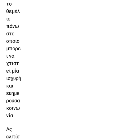
το
θεμέλ
ιο
πάνω
στο
οποίο
μπορε
ί να
χτιστ
εί μία
ισχυρή
και
ευημε
ρούσα
κοινω
νία.
Ας
ελπίσ