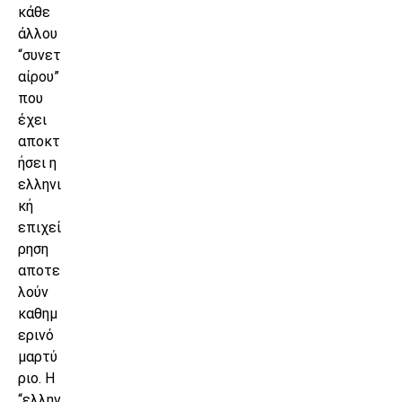
κάθε
άλλου
“συνετ
αίρου”
που
έχει
αποκτ
ήσει η
ελληνι
κή
επιχεί
ρηση
αποτε
λούν
καθημ
ερινό
μαρτύ
ριο. Η
“ελλην