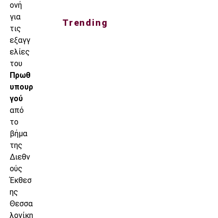
ονή
για
Trending
τις
εξαγγ
ελίες
του
Πρωθ
υπουρ
γού
από
το
βήμα
της
Διεθν
ούς
Έκθεσ
ης
Θεσσα
λονίκη