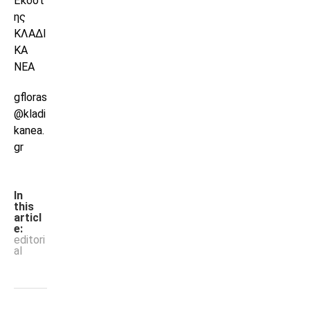
Εκδότ
ης
ΚΛΑΔΙ
ΚΑ
ΝΕΑ
gfloras
@kladi
kanea.
gr
In
this
articl
e:
editori
al