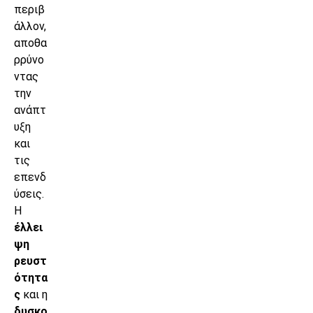
περιβ
άλλον,
αποθα
ρρύνο
ντας
την
ανάπτ
υξη
και
τις
επενδ
ύσεις.
Η
έλλει
ψη
ρευστ
ότητα
ς
και η
δυσκο