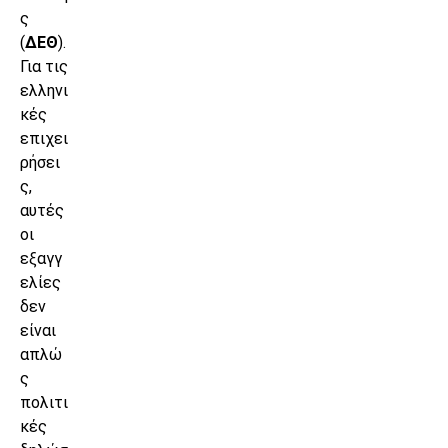
ς
(
ΔΕΘ
).
Για τις
ελληνι
κές
επιχει
ρήσει
ς,
αυτές
οι
εξαγγ
ελίες
δεν
είναι
απλώ
ς
πολιτι
κές