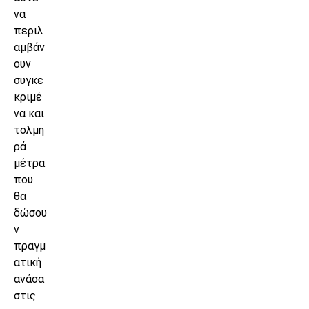
να
περιλ
αμβάν
ουν
συγκε
κριμέ
να και
τολμη
ρά
μέτρα
που
θα
δώσου
ν
πραγμ
ατική
ανάσα
στις