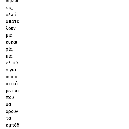
δηλώσ
εις,
αλλά
αποτε
λούν
μια
ευκαι
ρία,
μια
ελπίδ
α για
ουσια
στικά
μέτρα
που
θα
άρουν
τα
εμπόδ