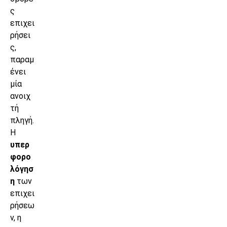
ς
επιχει
ρήσει
ς,
παραμ
ένει
μία
ανοιχ
τή
πληγή.
Η
υπερ
φορο
λόγησ
η
των
επιχει
ρήσεω
ν, η