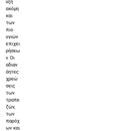
υξη
ακόμη
και
των
πιο
υγιών
επιχει
ρήσεω
ν. Οι
αδιαν
όητες
χρεώ
σεις
των
τραπε
ζών,
των
παρόχ
ων και