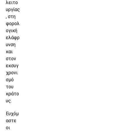
λειτο
υργίας
, στη
φορολ
ογική
ελάφρ
υνση
και
στον
εκσυγ
χρονι
σμό
του
κράτο
υς.
Ευχόμ
αστε
οι