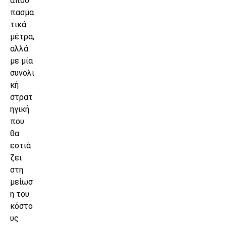
αποσ
πασμα
τικά
μέτρα,
αλλά
με μία
συνολι
κή
στρατ
ηγική
που
θα
εστιά
ζει
στη
μείωσ
η του
κόστο
υς