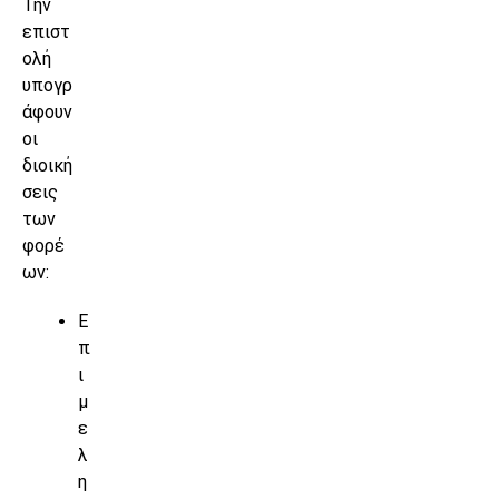
Την
επιστ
ολή
υπογρ
άφουν
οι
διοική
σεις
των
φορέ
ων:
Ε
π
ι
μ
ε
λ
η