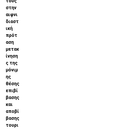
τους
στην
αιφνι
διαστ
ική
πρότ
αση
μετακ
ίνηση
ς της
μόνιμ
ης
θέσης
επιβί
βασης
και
αποβί
βασης
τουρι