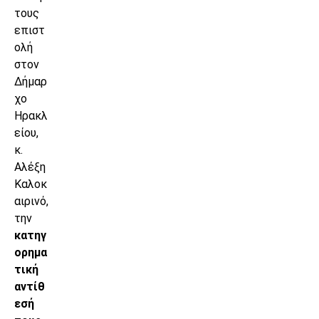
τους
επιστ
ολή
στον
Δήμαρ
χο
Ηρακλ
είου,
κ.
Αλέξη
Καλοκ
αιρινό,
την
κατηγ
ορημα
τική
αντίθ
εσή