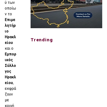
ύ των
οποίω
ν το
Επιμε
λητήρ
ιο
Ηρακλ
Trending
είου
και ο
Εμπορ
ικός
Σύλλο
γος
Ηρακλ
είου
,
εκφρά
ζουν
με
κοινή