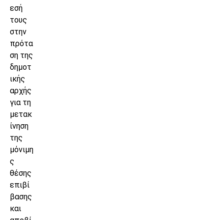
εσή
τους
στην
πρότα
ση της
δημοτ
ικής
αρχής
για τη
μετακ
ίνηση
της
μόνιμη
ς
θέσης
επιβί
βασης
και