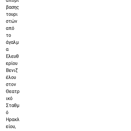
αποβί
βασης
τουρι
στών
από
το
άγαλμ
α
Ελευθ
ερίου
Βενιζ
έλου
στον
Θεατρ
ικό
Σταθμ
ό
Ηρακλ
είου,