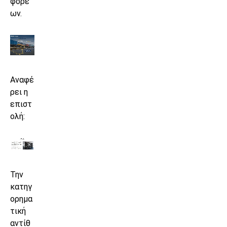
φορέ
ων.
Αναφέ
ρει η
επιστ
ολή:
Την
κατηγ
ορημα
τική
αντίθ