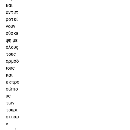
και
αντιπ
ροτεί
νουν
σύσκε
ψη με
όλους
τους
αρμόδ
ιους
και
εκπρο
σώπο
υς
των
τουρι
στικώ
ν