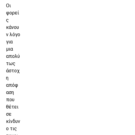
Οι
φορεί
ς
κάνου
ν λόγο
για
μια
απολύ
τως
άστοχ
η
απόφ
αση
που
θέτει
σε
κίνδυν
ο τις