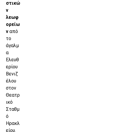
στικώ
ν
λεωφ
ορείω
ν
από
το
άγαλμ
α
Ελευθ
ερίου
Βενιζ
έλου
στον
Θεατρ
ικό
Σταθμ
ό
Ηρακλ
είου.