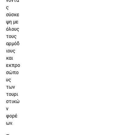
νοντα
ς
σύσκε
ψη με
όλους
τους
αρμόδ
ιους
και
εκπρο
σώπο
υς
των
τουρι
στικώ
ν
φορέ
ων.