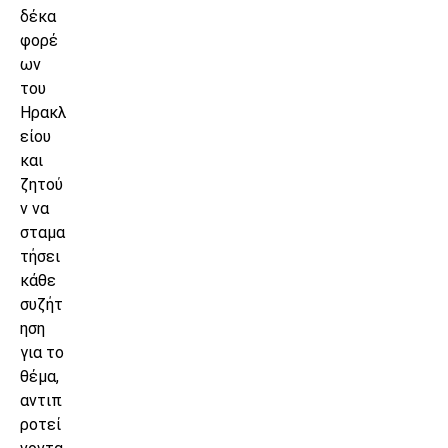
δέκα
φορέ
ων
του
Ηρακλ
είου
και
ζητού
ν να
σταμα
τήσει
κάθε
συζήτ
ηση
για το
θέμα,
αντιπ
ροτεί