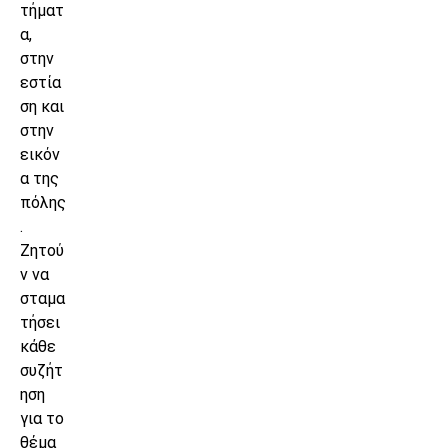
τήματ
α,
στην
εστία
ση και
στην
εικόν
α της
πόλης
.
Ζητού
ν να
σταμα
τήσει
κάθε
συζήτ
ηση
για το
θέμα