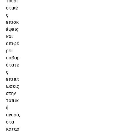
τουρι
στικέ
ς
επισκ
έψεις
και
επιφέ
ρει
σοβαρ
ότατε
ς
επιπτ
ώσεις
στην
τοπικ
ή
αγορά,
στα
κατασ