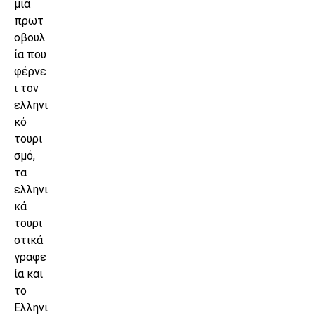
μια
πρωτ
οβουλ
ία που
φέρνε
ι τον
ελληνι
κό
τουρι
σμό,
τα
ελληνι
κά
τουρι
στικά
γραφε
ία και
το
Ελληνι