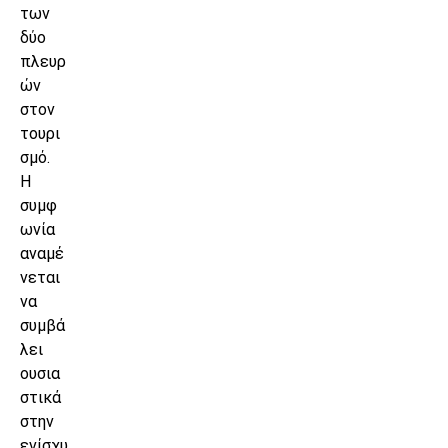
των
δύο
πλευρ
ών
στον
τουρι
σμό.
Η
συμφ
ωνία
αναμέ
νεται
να
συμβά
λει
ουσια
στικά
στην
ενίσχυ