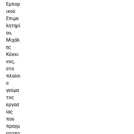
Εμπορ
ικού
Επιμε
λητηρί
ου,
Μιχάλ
ης
Κόκκι
νος,
στο
πλαίσι
ο
γεύμα
τος
εργασ
ίας
που
πραγμ
ατοπο