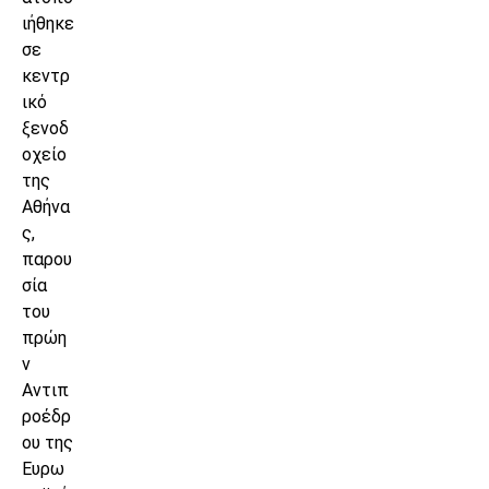
ιήθηκε
σε
κεντρ
ικό
ξενοδ
οχείο
της
Αθήνα
ς,
παρου
σία
του
πρώη
ν
Αντιπ
ροέδρ
ου της
Ευρω