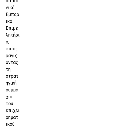
οϊσπα
νικό
Εμπορ
ικό
Επιμε
λητήρι
ο,
επισφ
ραγίζ
οντας
τη
στρατ
ηγική
συμμα
χία
του
επιχει
ρηματ
ικού