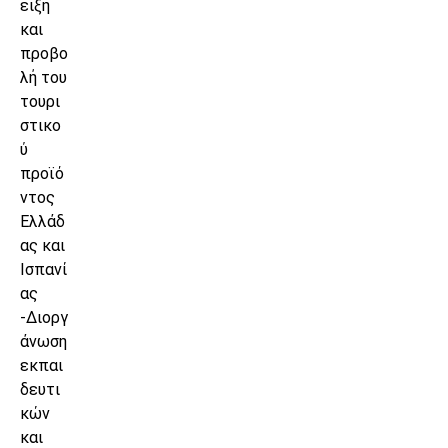
ειξη
και
προβο
λή του
τουρι
στικο
ύ
προϊό
ντος
Ελλάδ
ας και
Ισπανί
ας
-Διοργ
άνωση
εκπαι
δευτι
κών
και