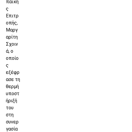
παϊκή
ς
Επιτρ
οπής,
Μαργ
αρίτη
Σχοιν
ά, ο
οποίο
ς
εξέφρ
ασε τη
θερμή
υποστ
ήριξή
του
στη
συνερ
γασία