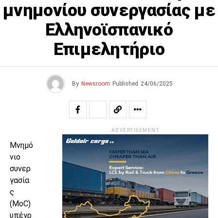
μνημονίου συνεργασίας με
Ελληνοϊσπανικό
Επιμελητήριο
By
Newsroom
Published
24/06/2025
ADVERTISEMENT
Μνημό
νιο
συνερ
γασία
ς
(MoC)
υπέγρ