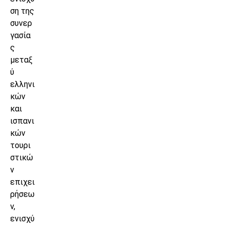
ση της
συνερ
γασία
ς
μεταξ
ύ
ελληνι
κών
και
ισπανι
κών
τουρι
στικώ
ν
επιχει
ρήσεω
ν,
ενισχύ