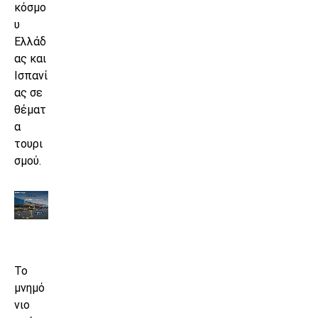
κόσμο
υ
Ελλάδ
ας και
Ισπανί
ας σε
θέματ
α
τουρι
σμού.
Το
μνημό
νιο