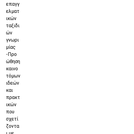
επαγγ
ελματ
ικών
ταξιδι
ών
γνωρι
μίας
-Προ
ώθηση
καινο
τόμων
ιδεών
και
πρακτ
ικών
που
σχετί
ζοντα
ι με