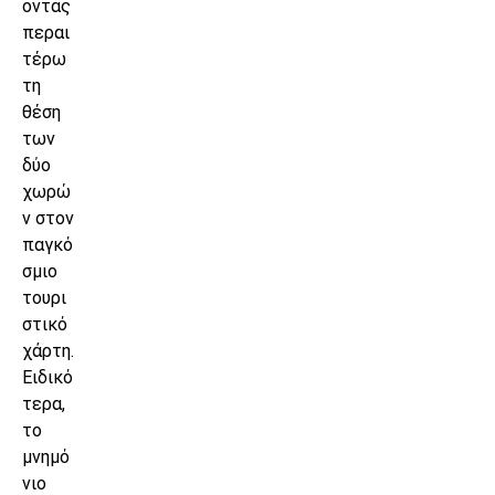
οντας
περαι
τέρω
τη
θέση
των
δύο
χωρώ
ν στον
παγκό
σμιο
τουρι
στικό
χάρτη.
Ειδικό
τερα,
το
μνημό
νιο