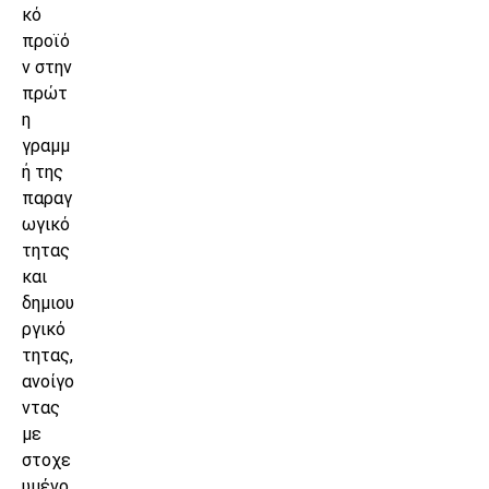
κό
προϊό
ν στην
πρώτ
η
γραμμ
ή της
παραγ
ωγικό
τητας
και
δημιου
ργικό
τητας,
ανοίγο
ντας
με
στοχε
υμένο