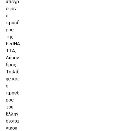
υπέγρ
αψαν
ο
πρόεδ
ρος
της
FedHA
TTA,
Λύσαν
δρος
Τσιλίδ
ης και
ο
πρόεδ
ρος
του
Ελλην
οϊσπα
νικού