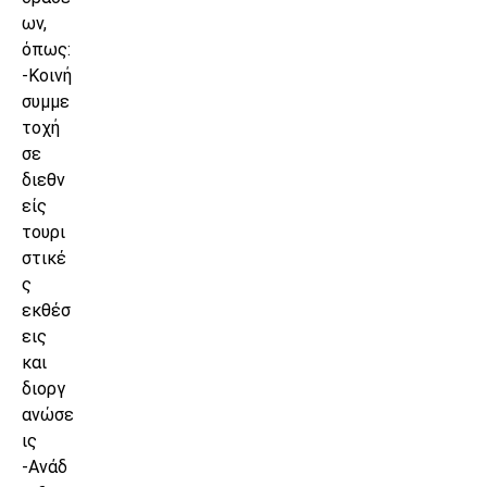
ων,
όπως:
-Κοινή
συμμε
τοχή
σε
διεθν
είς
τουρι
στικέ
ς
εκθέσ
εις
και
διοργ
ανώσε
ις
-Ανάδ