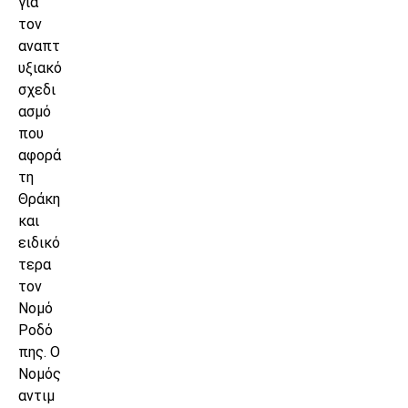
για
τον
αναπτ
υξιακό
σχεδι
ασμό
που
αφορά
τη
Θράκη
και
ειδικό
τερα
τον
Νομό
Ροδό
πης. Ο
Νομός
αντιμ