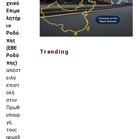
χνικό
Επιμε
λητήρ
ιο
Ροδό
πης
(ΕΒΕ
Trending
Ροδό
πης)
απέστ
ειλε
επιστ
ολή
στον
Πρωθ
υπουρ
γό,
τους
αρμόδ