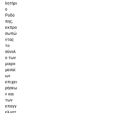
λητήρι
ο
Ροδό
πης,
εκπρο
σωπώ
ντας
το
σύνολ
ο των
μικρο
μεσαί
ων
επιχει
ρήσεω
ν και
των
επαγγ
ελματ