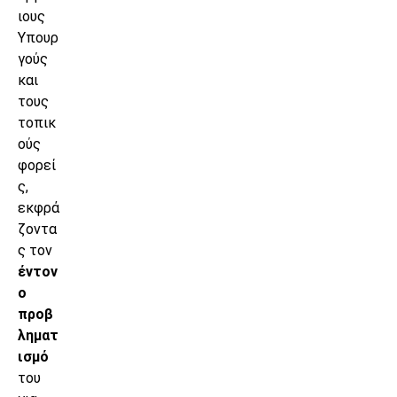
ιους
Υπουρ
γούς
και
τους
τοπικ
ούς
φορεί
ς,
εκφρά
ζοντα
ς τον
έντον
ο
προβ
ληματ
ισμό
του