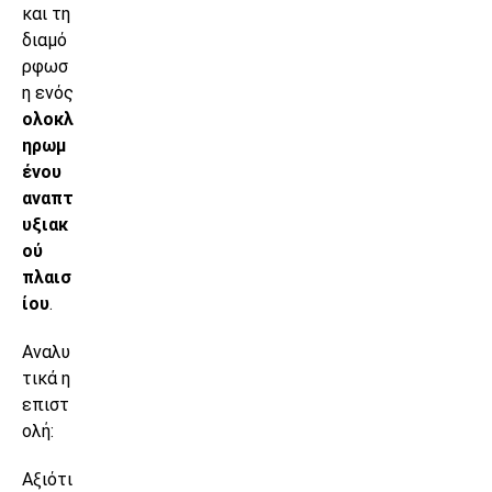
και τη
διαμό
ρφωσ
η ενός
ολοκλ
ηρωμ
ένου
αναπτ
υξιακ
ού
πλαισ
ίου
.
Αναλυ
τικά η
επιστ
ολή:
Αξιότι