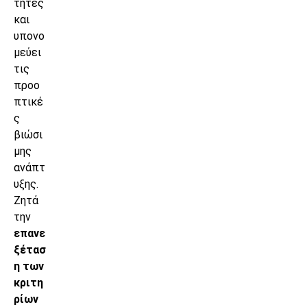
τητες
και
υπονο
μεύει
τις
προο
πτικέ
ς
βιώσι
μης
ανάπτ
υξης.
Ζητά
την
επανε
ξέτασ
η των
κριτη
ρίων