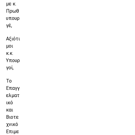
με κ.
Πρωθ
υπουρ
γέ,
Αξιότι
μοι
κ.κ.
Υπουρ
γοί,
Το
Επαγγ
ελματ
ικό
και
Βιοτε
χνικό
Επιμε