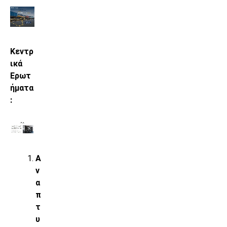
Κεντρ
ικά
Ερωτ
ήματα
:
Α
ν
α
π
τ
υ