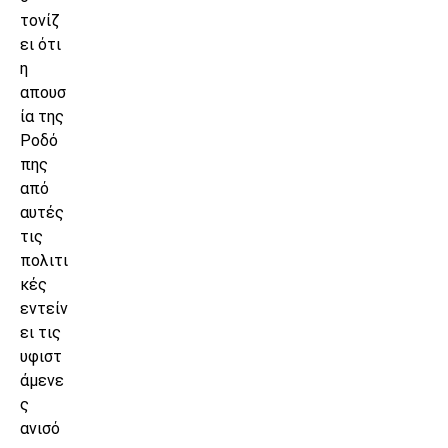
τονίζ
ει ότι
η
απουσ
ία της
Ροδό
πης
από
αυτές
τις
πολιτι
κές
εντείν
ει τις
υφιστ
άμενε
ς
ανισό