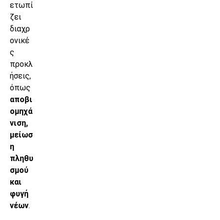
ετωπί
ζει
διαχρ
ονικέ
ς
προκλ
ήσεις,
όπως
αποβι
ομηχά
νιση,
μείωσ
η
πληθυ
σμού
και
φυγή
νέων
.