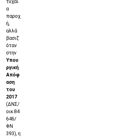
τυχαί
α
παροχ
ή,
αλλά
βασιζ
όταν
στην
Υπου
ργική
Απόφ
αση
του
2017
(ΔΝΣ/
οικ.84
646/
ΦΝ
393), η