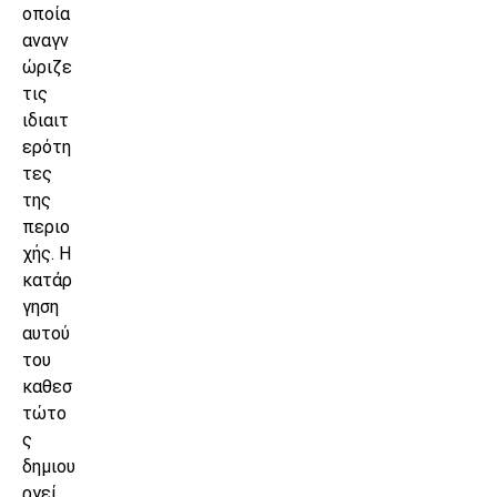
οποία
αναγν
ώριζε
τις
ιδιαιτ
ερότη
τες
της
περιο
χής. Η
κατάρ
γηση
αυτού
του
καθεσ
τώτο
ς
δημιου
ργεί