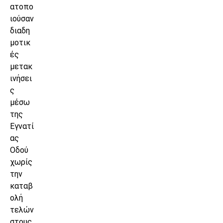
ατοπο
ιούσαν
διαδη
μοτικ
ές
μετακ
ινήσει
ς
μέσω
της
Εγνατί
ας
Οδού
χωρίς
την
καταβ
ολή
τελών
στους