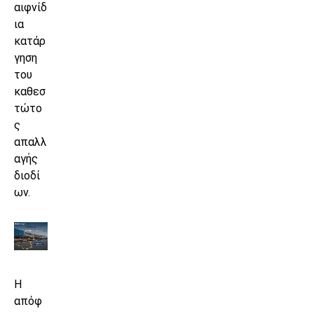
αιφνίδ
ια
κατάρ
γηση
του
καθεσ
τώτο
ς
απαλλ
αγής
διοδί
ων.
Η
απόφ