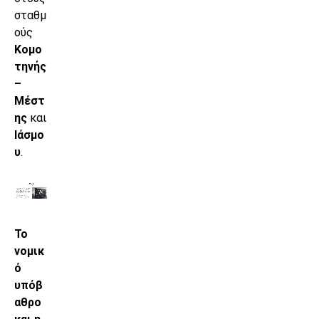
σταθμ
ούς
Κομο
τηνής
–
Μέστ
ης
και
Ιάσμο
υ
.
Το
νομικ
ό
υπόβ
αθρο