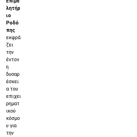
Επιμε
λητήρ
ιο
Ροδό
πης
εκφρά
ζει
την
έντον
η
δυσαρ
έσκει
α του
επιχει
ρηματ
ικού
κόσμο
υ για
την