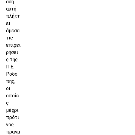
αση
αυτή
πλήττ
ει
άμεσα
τις
επιχει
ρήσει
ς της
Π.Ε.
Ροδό
πης,
οι
οποίε
ς
μέχρι
πρότι
νος
πραγμ