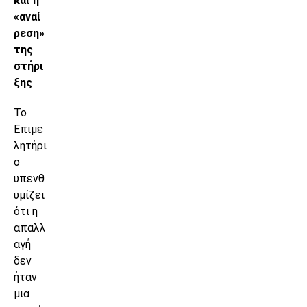
και η
«αναί
ρεση»
της
στήρι
ξης
Το
Επιμε
λητήρι
ο
υπενθ
υμίζει
ότι η
απαλλ
αγή
δεν
ήταν
μια