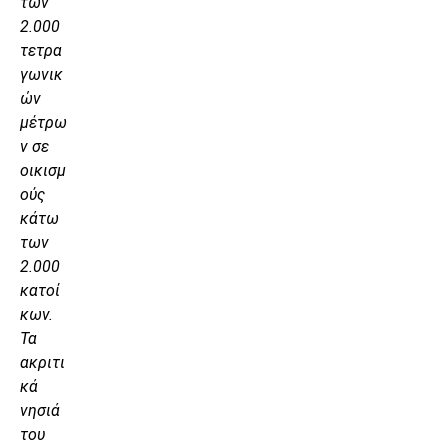
των
2.000
τετρα
γωνικ
ών
μέτρω
ν σε
οικισμ
ούς
κάτω
των
2.000
κατοί
κων.
Τα
ακριτι
κά
νησιά
του