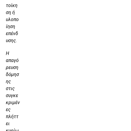
τοίκη
ση ή
υλοπο
ίηση
επένδ
υσης.
Η
απαγό
ρευση
δόμησ
ης
στις
συγκε
κριμέν
ες
πλήττ
ει
κυρίω