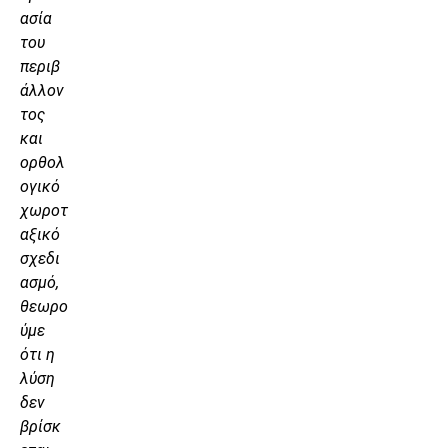
ασία
του
περιβ
άλλον
τος
και
ορθολ
ογικό
χωροτ
αξικό
σχεδι
ασμό,
θεωρο
ύμε
ότι η
λύση
δεν
βρίσκ