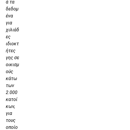
ά τα
δεδομ
ένα
για
χιλιάδ
ες
ιδιοκτ
ήτες
γης σε
οικισμ
ούς
κάτω
των
2.000
κατοί
κων,
για
τους
οποίο