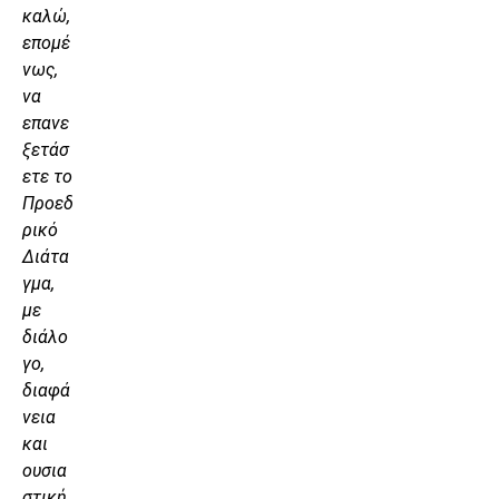
καλώ,
επομέ
νως,
να
επανε
ξετάσ
ετε το
Προεδ
ρικό
Διάτα
γμα,
με
διάλο
γο,
διαφά
νεια
και
ουσια
στική