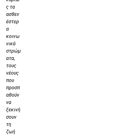
ς τα
ασθεν
έστερ
α
κοινω
νικά
στρώμ
ατα,
τους
νέους
που
προσπ
αθούν
να
ξεκινή
σουν
τη
ζωή