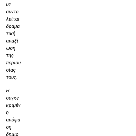
υς
συντε
λείται
δραμα
τική
απαξί
ωση
της
περιου
σίας
τους.
Η
συγκε
κριμέν
η
απόφα
ση
δημιο