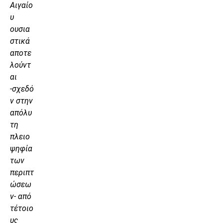
Αιγαίο
υ
ουσια
στικά
αποτε
λούντ
αι
-σχεδό
ν στην
απόλυ
τη
πλειο
ψηφία
των
περιπτ
ώσεω
ν- από
τέτοιο
υς