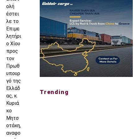
ολή
έστει
λε το
Επιμε
λητήρι
ο Χίου
προς
τον
Πρωθ
υπουρ
γό της
Ελλάδ
Trending
ας, κ.
Κυριά
κο
Μητσ
οτάκη,
αναφο