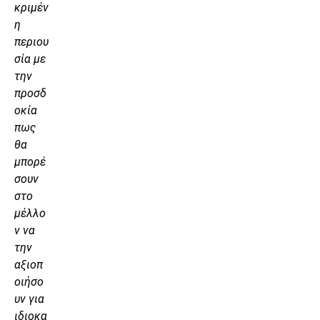
κριμέν
η
περιου
σία με
την
προσδ
οκία
πως
θα
μπορέ
σουν
στο
μέλλο
ν να
την
αξιοπ
οιήσο
υν για
ιδιοκα