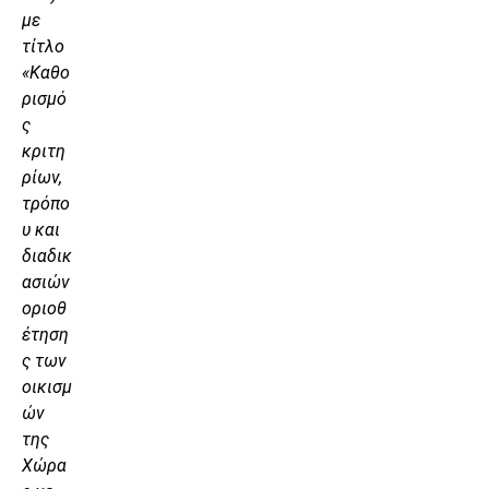
με
τίτλο
«Καθο
ρισμό
ς
κριτη
ρίων,
τρόπο
υ και
διαδικ
ασιών
οριοθ
έτηση
ς των
οικισμ
ών
της
Χώρα