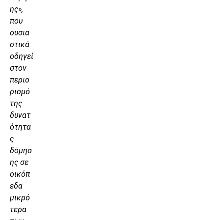
ης»,
που
ουσια
στικά
οδηγεί
στον
περιο
ρισμό
της
δυνατ
ότητα
ς
δόμησ
ης σε
οικόπ
εδα
μικρό
τερα