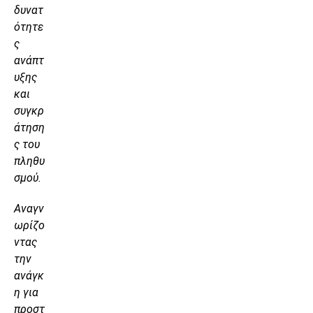
δυνατ
ότητε
ς
ανάπτ
υξης
και
συγκρ
άτηση
ς του
πληθυ
σμού.
Αναγν
ωρίζο
ντας
την
ανάγκ
η για
προστ