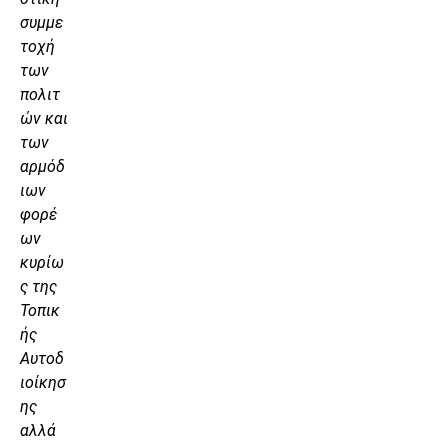
συμμε
τοχή
των
πολιτ
ών και
των
αρμόδ
ιων
φορέ
ων
κυρίω
ς της
Τοπικ
ής
Αυτοδ
ιοίκησ
ης
αλλά