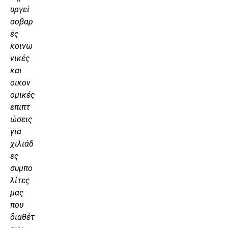
υργεί
σοβαρ
ές
κοινω
νικές
και
οικον
ομικές
επιπτ
ώσεις
για
χιλιάδ
ες
συμπο
λίτες
μας
που
διαθέτ