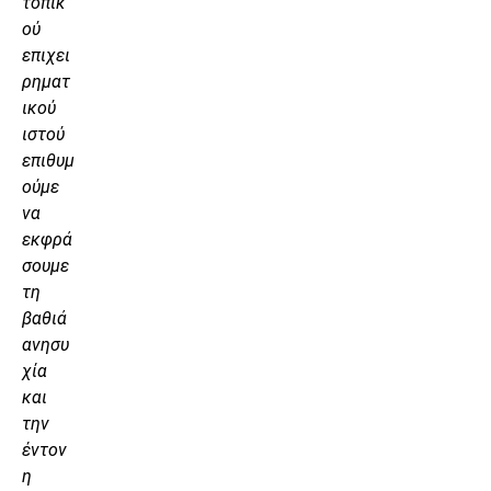
τοπικ
ού
επιχει
ρηματ
ικού
ιστού
επιθυμ
ούμε
να
εκφρά
σουμε
τη
βαθιά
ανησυ
χία
και
την
έντον
η