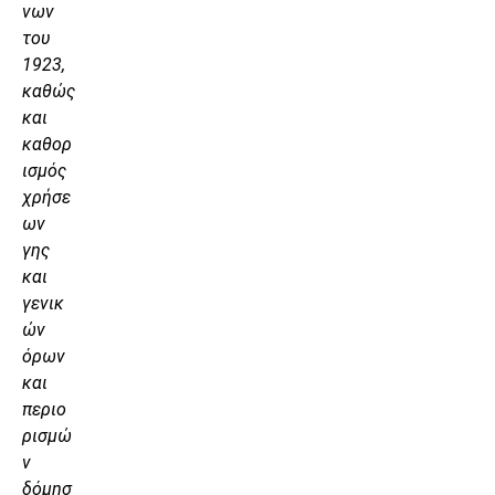
νων
του
1923,
καθώς
και
καθορ
ισμός
χρήσε
ων
γης
και
γενικ
ών
όρων
και
περιο
ρισμώ
ν
δόμησ