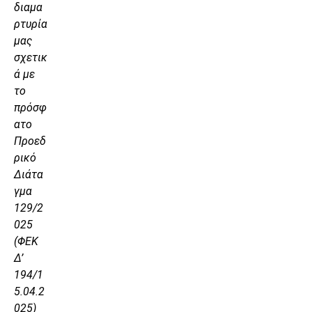
διαμα
ρτυρία
μας
σχετικ
ά με
το
πρόσφ
ατο
Προεδ
ρικό
Διάτα
γμα
129/2
025
(ΦΕΚ
Δ’
194/1
5.04.2
025)