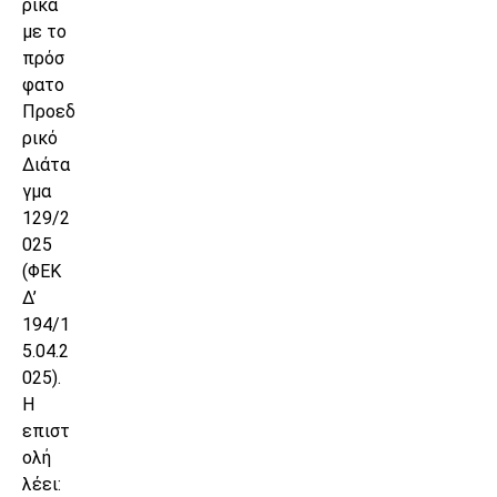
ρικά
με το
πρόσ
φατο
Προεδ
ρικό
Διάτα
γμα
129/2
025
(ΦΕΚ
Δ’
194/1
5.04.2
025).
Η
επιστ
ολή
λέει: