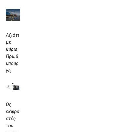
Αξιότι
με
κύριε
Πρωθ
υπουρ
γέ,
Ως
εκφρα
στές
του