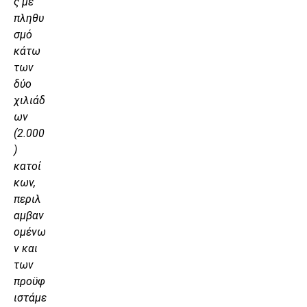
ς με
πληθυ
σμό
κάτω
των
δύο
χιλιάδ
ων
(2.000
)
κατοί
κων,
περιλ
αμβαν
ομένω
ν και
των
προϋφ
ιστάμε