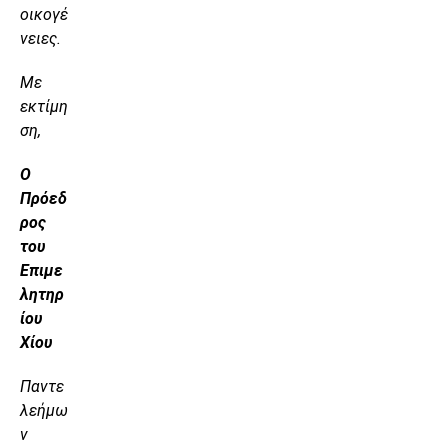
οικογέ
νειες.
Με
εκτίμη
ση,
Ο
Πρόεδ
ρος
του
Επιμε
λητηρ
ίου
Χίου
Παντε
λεήμω
ν