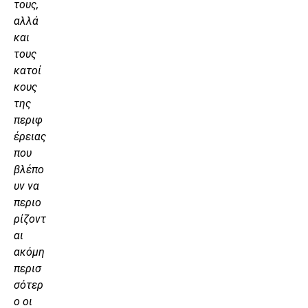
τους,
αλλά
και
τους
κατοί
κους
της
περιφ
έρειας
που
βλέπο
υν να
περιο
ρίζοντ
αι
ακόμη
περισ
σότερ
ο οι