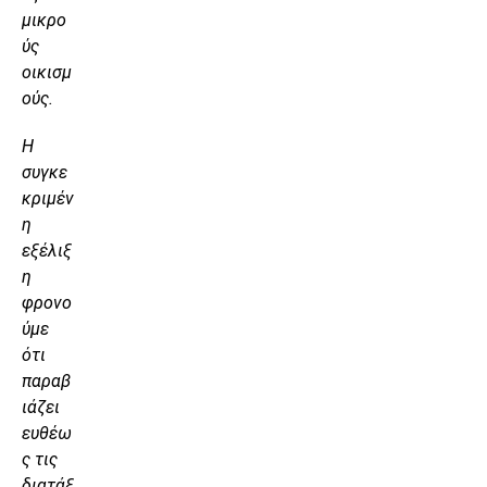
μικρο
ύς
οικισμ
ούς.
Η
συγκε
κριμέν
η
εξέλιξ
η
φρονο
ύμε
ότι
παραβ
ιάζει
ευθέω
ς τις
διατάξ