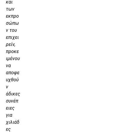
και
των
εκπρο
σώπω
ν του
επιχει
ρείν,
προκε
ιμένου
να
αποφε
υχθού
ν
άδικες
συνέπ
ειες
για
χιλιάδ
ες