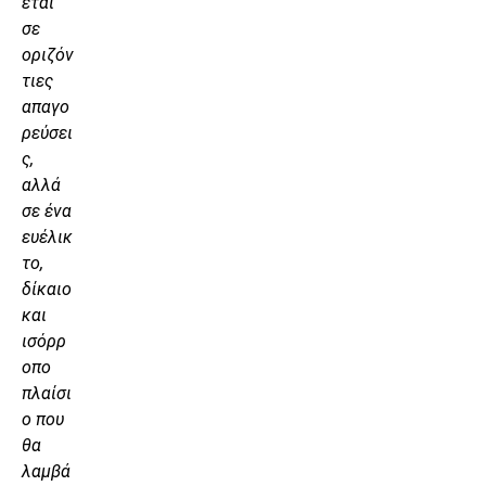
εται
σε
οριζόν
τιες
απαγο
ρεύσει
ς,
αλλά
σε ένα
ευέλικ
το,
δίκαιο
και
ισόρρ
οπο
πλαίσι
ο που
θα
λαμβά