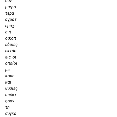
ουν
μικρό
τερα
αγροτ
εμάχι
α ή
οικοπ
εδικές
εκτάσ
εις, οι
οποίοι
με
κόπο
και
θυσίες
απέκτ
ησαν
τη
συγκε