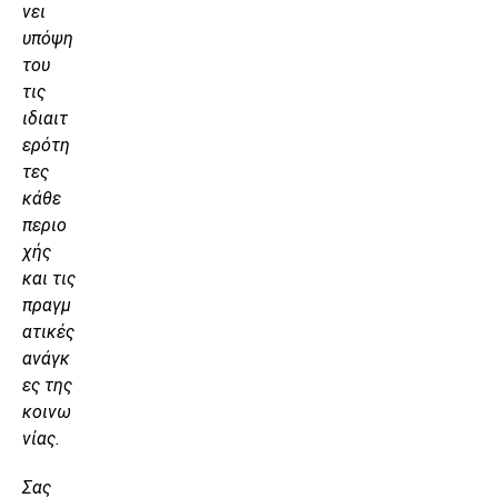
νει
υπόψη
του
τις
ιδιαιτ
ερότη
τες
κάθε
περιο
χής
και τις
πραγμ
ατικές
ανάγκ
ες της
κοινω
νίας.
Σας