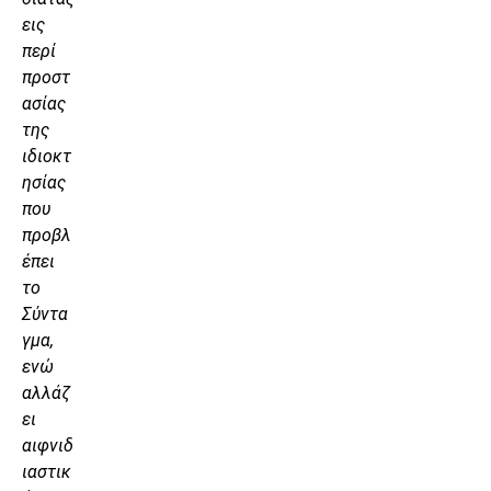
εις
περί
προστ
ασίας
της
ιδιοκτ
ησίας
που
προβλ
έπει
το
Σύντα
γμα,
ενώ
αλλάζ
ει
αιφνιδ
ιαστικ