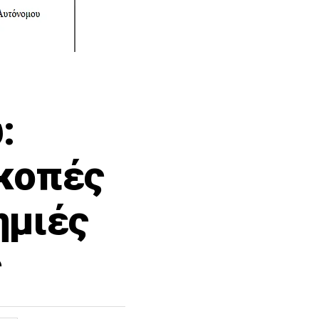
:
ακοπές
ημιές
ς