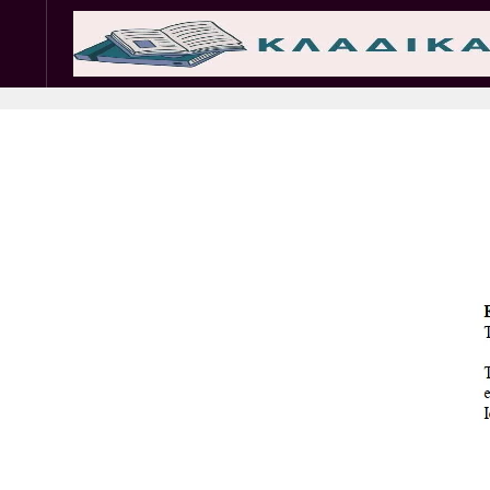
Σωματεία
Εμπ. 