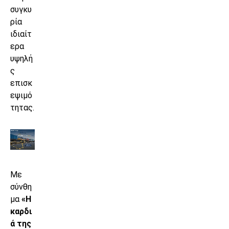
συγκυ
ρία
ιδιαίτ
ερα
υψηλή
ς
επισκ
εψιμό
τητας.
Με
σύνθη
μα
«Η
καρδι
ά της