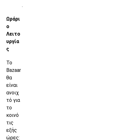
.
Ωράρι
ο
Λειτο
υργία
ς
Το
Bazaar
θα
είναι
ανοιχ
τό για
το
κοινό
τις
εξής
ώρες: