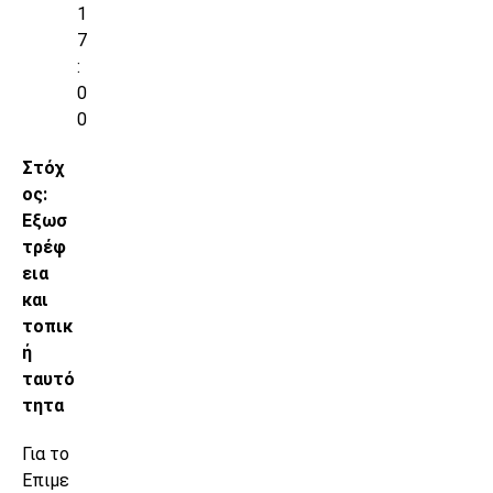
1
7
:
0
0
Στόχ
ος:
Εξωσ
τρέφ
εια
και
τοπικ
ή
ταυτό
τητα
Για το
Επιμε