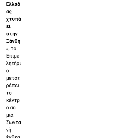
Ελλάδ
ας
χτυπά
ει
στην
Ξάνθη
»
, το
Επιμε
λητήρι
ο
μετατ
ρέπει
το
κέντρ
ο σε
μια
ζωντα
νή
έκθεσ