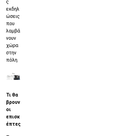
ς
εκδηλ
ώσεις
που
λαμβά
νουν
χώρα
στην
πόλη.
Τι θα
βρουν
οι
επισκ
έπτες