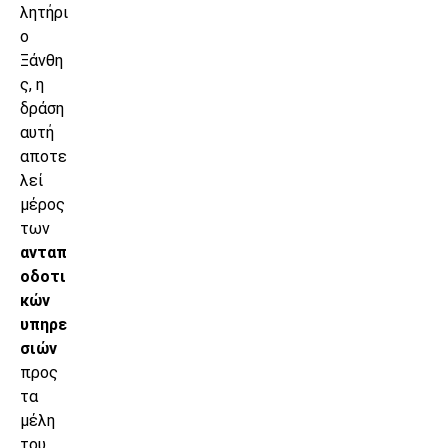
λητήρι
ο
Ξάνθη
ς, η
δράση
αυτή
αποτε
λεί
μέρος
των
ανταπ
οδοτι
κών
υπηρε
σιών
προς
τα
μέλη
του.