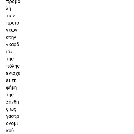
προβο
λή
των
προϊό
ντων
στην
«καρδ
ιά»
της
πόλης
ενισχύ
ει τη
φήμη
της
Ξάνθη
ς ως
γαστρ
ονομι
κού