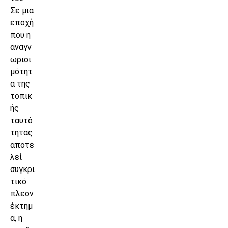
Σε μια
εποχή
που η
αναγν
ωρισι
μότητ
α της
τοπικ
ής
ταυτό
τητας
αποτε
λεί
συγκρι
τικό
πλεον
έκτημ
α, η