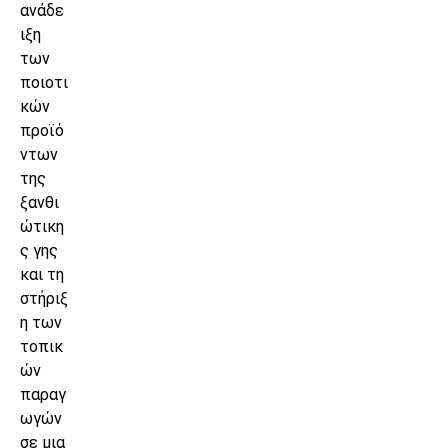
ανάδε
ιξη
των
ποιοτι
κών
προϊό
ντων
της
ξανθι
ώτικη
ς γης
και τη
στήριξ
η των
τοπικ
ών
παραγ
ωγών
σε μια