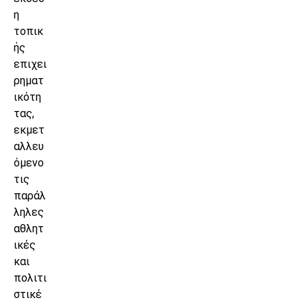
η
τοπικ
ής
επιχει
ρηματ
ικότη
τας,
εκμετ
αλλευ
όμενο
τις
παράλ
ληλες
αθλητ
ικές
και
πολιτι
στικέ