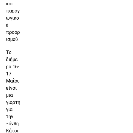
και
παραγ
ωγικο
ύ
προορ
ισμού.
Το
διήμε
ρο 16-
17
Μαΐου
είναι
μια
γιορτή
για
την
Ξάνθη.
Κάτοι