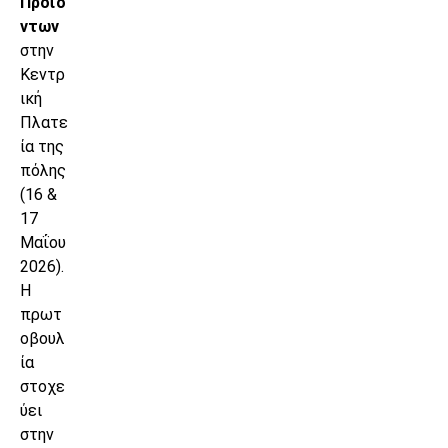
Προϊό
ντων
στην
Κεντρ
ική
Πλατε
ία της
πόλης
(16 &
17
Μαΐου
2026).
Η
πρωτ
οβουλ
ία
στοχε
ύει
στην