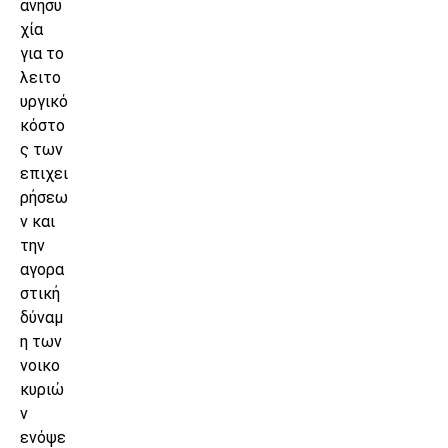
ανησυ
χία
για το
λειτο
υργικό
κόστο
ς των
επιχει
ρήσεω
ν και
την
αγορα
στική
δύναμ
η των
νοικο
κυριώ
ν
ενόψε