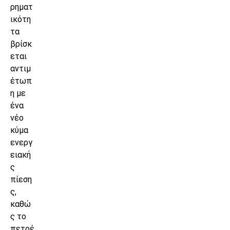
ρηματ
ικότη
τα
βρίσκ
εται
αντιμ
έτωπ
η με
ένα
νέο
κύμα
ενεργ
ειακή
ς
πίεση
ς,
καθώ
ς το
πετρέ