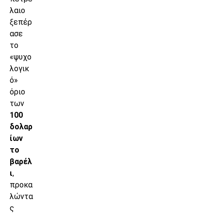
λαιο
ξεπέρ
ασε
το
«ψυχο
λογικ
ό»
όριο
των
100
δολαρ
ίων
το
βαρέλ
ι
,
προκα
λώντα
ς