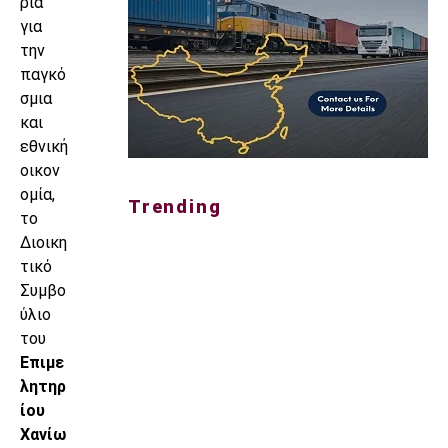
ρία
για
την
παγκό
σμια
και
εθνική
οικον
ομία,
Trending
το
Διοικη
τικό
Συμβο
ύλιο
του
Επιμε
λητηρ
ίου
Χανίω