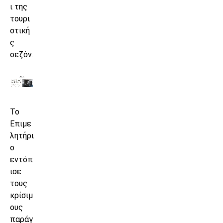
ι της
τουρι
στική
ς
σεζόν.
Το
Επιμε
λητήρι
ο
εντόπ
ισε
τους
κρίσιμ
ους
παράγ