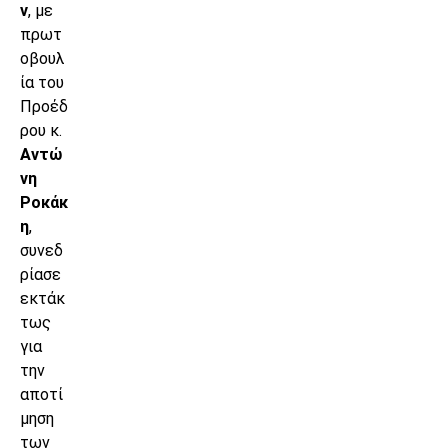
ν
, με
πρωτ
οβουλ
ία του
Προέδ
ρου κ.
Αντώ
νη
Ροκάκ
η
,
συνεδ
ρίασε
εκτάκ
τως
για
την
αποτί
μηση
των