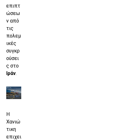
επιπτ
ώσεω
ν από
τις
πολεμ
ικές
συγκρ
ούσει
ς στο
Ιράν
.
Η
Χανιώ
τικη
επιχει