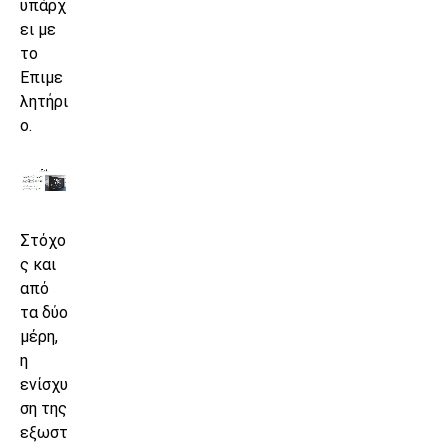
υπάρχ
ει με
το
Επιμε
λητήρι
ο.
Στόχο
ς και
από
τα δύο
μέρη,
η
ενίσχυ
ση της
εξωστ