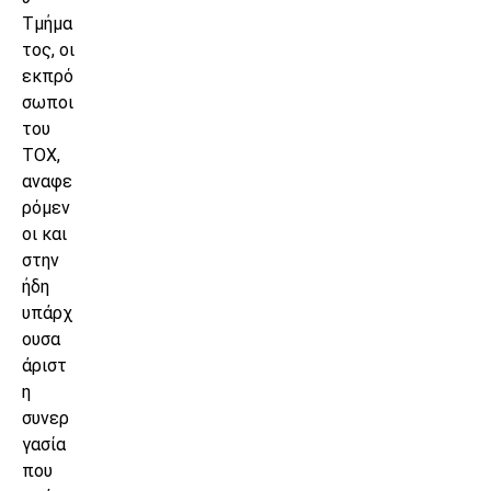
Τμήμα
τος, οι
εκπρό
σωποι
του
ΤΟΧ,
αναφε
ρόμεν
οι και
στην
ήδη
υπάρχ
ουσα
άριστ
η
συνερ
γασία
που