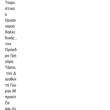
Τουρι
στικο
ύ
Οργαν
ισμού
Χαλκι
δικής ,
τον
Πρόεδ
ρο Γρη
γόρη
Τάσιο,
τον Δ
ιευθυν
τή Γιώ
ργο Μ
προύτ
ζα
και τη