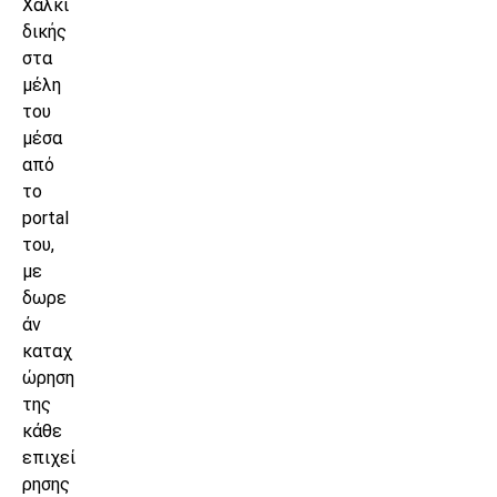
Χαλκι
δικής
στα
μέλη
του
μέσα
από
το
portal
του,
με
δωρε
άν
καταχ
ώρηση
της
κάθε
επιχεί
ρησης