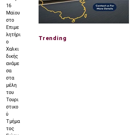
16
Μαϊου
στο
Επιμε
λητήρι
Trending
ο
Χαλκι
δικής
ανάμε
σα
στα
μέλη
του
Τουρι
στικο
ύ
Τμήμα
τος