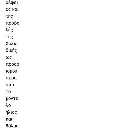
ρέφει
ας και
της
προβο
λής
της
Χαλκι
δικής
ως
προορ
ισμού
πέρα
από
το
μοντέ
λο
ήλιος
και
θάλασ