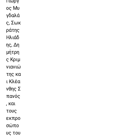
Γιώργ
ος Μυ
γδαλά
ς, Σωκ
ράτης
Ηλιάδ
ης, Δη
μήτρη
ς Κριμ
νιανιώ
της κα
ι Κλέα
νθης Σ
πανός
, και
τους
εκπρο
σώπο
υς του