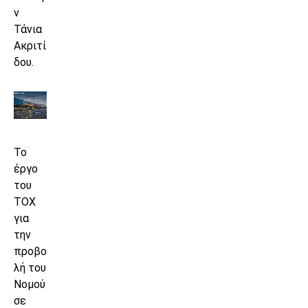
ν
Τάνια
Ακριτί
δου.
Το
έργο
του
ΤΟΧ
για
την
προβο
λή του
Νομού
σε