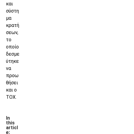
και
σύστη
μα
κρατή
σεων,
το
οποίο
δεσμε
ύτηκε
να
προω
θήσει
και ο
ΤΟΧ.
In
this
articl
e: