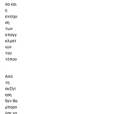
σα και
η
ενίσχυ
ση
των
επαγγ
ελματ
ιών
του
τόπου
.
Από
τη
συζήτ
ηση
δεν θα
μπορο
ύσε να