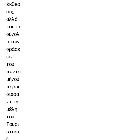
εκθέσ
εις,
αλλά
και το
σύνολ
ο των
δράσε
ων
του
πεντα
μήνου
παρου
σίασα
ν στα
μέλη
του
Τουρι
στικο
ύ