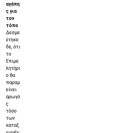
αγάπη
ς για
τον
τόπο
.
Δεσμε
ύτηκε
δε, ότι
το
Επιμε
λητήρι
ο θα
παραμ
είνει
αρωγό
ς
τόσο
των
καταξ
ιωμέν