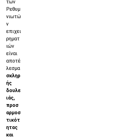
των
Ρεθυμ
νιωτώ
ν
επιχει
ρηματ
ιών
είναι
αποτέ
λεσμα
σκληρ
ής
δουλε
ιάς,
προσ
αρμοσ
τικότ
ητας
και