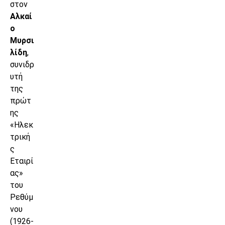
στον
Αλκαί
ο
Μυρσι
λίδη
,
συνιδρ
υτή
της
πρώτ
ης
«Ηλεκ
τρική
ς
Εταιρί
ας»
του
Ρεθύμ
νου
(1926-