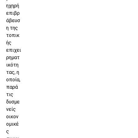
ηχηρή
επιβρ
άβευσ
η της
τοπικ
ής
επιχει
ρηματ
ικότη
τας, η
οποία,
παρά
τις
δυσμε
νείς
οικον
ομικέ
ς