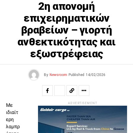
2η απονομή
επιχειρηματικών
βραβείων – γιορτή
ανθεκτικότητας και
εξωστρέφειας
By
Newsroom
Published
14/02/2026
ADVERTISEMENT
Με
ιδιαίτ
ερη
λαμπρ