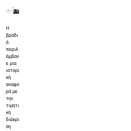
Η
βραδι
ά
περιλ
άμβαν
ε μια
ιστορι
κή
αναφο
ρά με
την
τιμητι
κή
διάκρι
ση