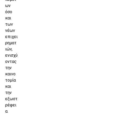
ων
όσο
και
των
νέων
επιχει
ρηματ
ιών,
ενισχύ
οντας
την
καινο
τομία
και
την
εξωστ
ρέφει
α.