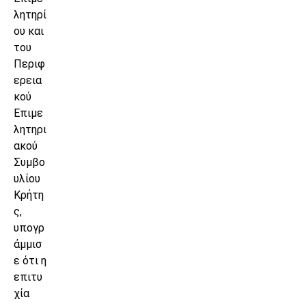
λητηρί
ου και
του
Περιφ
ερεια
κού
Επιμε
λητηρι
ακού
Συμβο
υλίου
Κρήτη
ς,
υπογρ
άμμισ
ε ότι η
επιτυ
χία