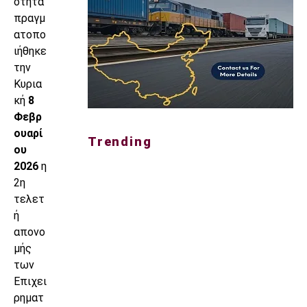
ότητα
πραγμ
ατοπο
ιήθηκε
την
Κυρια
κή
8
Φεβρ
ουαρί
Trending
ου
2026
η
2η
τελετ
ή
απονο
μής
των
Επιχει
ρηματ