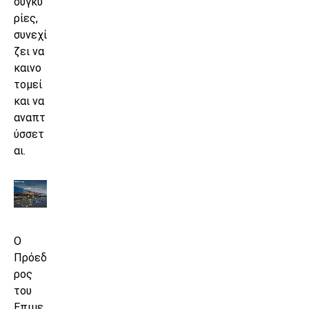
συγκυ
ρίες,
συνεχί
ζει να
καινο
τομεί
και να
αναπτ
ύσσετ
αι.
Ο
Πρόεδ
ρος
του
Επιμε