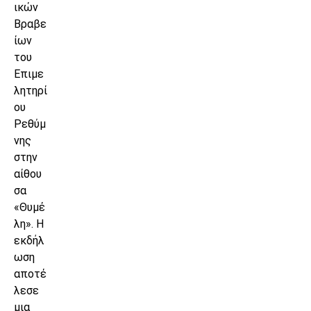
ικών
Βραβε
ίων
του
Επιμε
λητηρί
ου
Ρεθύμ
νης
στην
αίθου
σα
«Θυμέ
λη». Η
εκδήλ
ωση
αποτέ
λεσε
μια