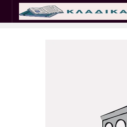
Σωματεία
Εμπ. 