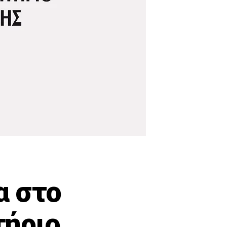
α στο
τήριο