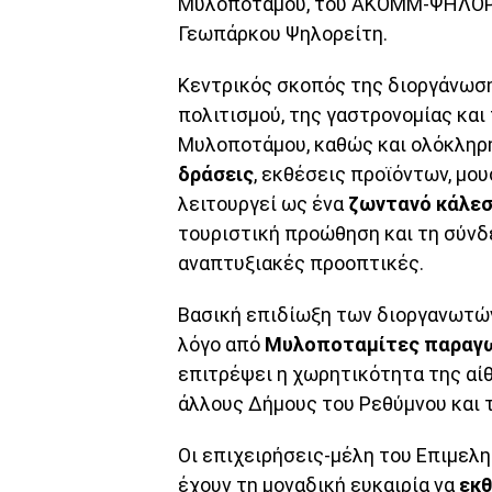
Μυλοποτάμου, του ΑΚΟΜΜ-ΨΗΛΟΡΕ
Γεωπάρκου Ψηλορείτη.
Κεντρικός σκοπός της διοργάνωση
πολιτισμού, της γαστρονομίας και
Μυλοποτάμου, καθώς και ολόκληρ
δράσεις
, εκθέσεις προϊόντων, μο
λειτουργεί ως ένα
ζωντανό κάλε
τουριστική προώθηση και τη σύνδ
αναπτυξιακές προοπτικές.
Βασική επιδίωξη των διοργανωτών
λόγο από
Μυλοποταμίτες παραγ
επιτρέψει η χωρητικότητα της αί
άλλους Δήμους του Ρεθύμνου και 
Οι επιχειρήσεις-μέλη του Επιμελ
έχουν τη μοναδική ευκαιρία να
εκθ